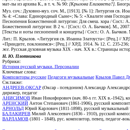
мат-лы из архива К., в т. ч. № 90:
[Крылова Елизавета?].
Биогра
Муз. соч.: Духовно-муз. соч. М., [1913]. [№ 1]: Литургия св. И
№ 4: «Слава: Единородный Сыне»; № 5: «Хвалите имя Господне»
Песнопения Божественной литургии: Для смеш. хора / Сост.: А. 
Божественной литургии: В 2 ч. / [Сост.: О. А. Бычков]. М., 200
[Тексты и ноты песнопений и концерты] / Сост.: О. А. Бычков. 
Лит.: П. Крылов. «Литургия св. Иоанна Златоуста»: [Рец.] // 
«Приидите, поклонимся»: [Рец.] // ХРД. 1914. № 12. С. 235-236
же.
Русская духовная музыка XIX - нач. XX в.: Страницы истори
Н. Ю. Плотникова
Рубрики:
История русской музыки. Персоналии
Ключевые слова:
Композиторы русские
Педагоги музыкальные
Крылов Павел Дм
См.также:
АНДРЕЕВ-ОКСАР
(Оксар - псевдоним) Александр Александров
дирижер, педагог
АНИСИМОВ
Иван Никифорович (нач. 80-х гг. XIX в.-1942), к
АРЕНСКИЙ
Антон Степанович (1861-1906), русский композит
АРНОЛЬД
Юрий Карлович (1811-1898), русский музыкальный т
БАЛАКИРЕВ
Милий Алексеевич (1836 - 1910), русский композ
ВАРЛАМОВ
(1801 - 1848), рус. композитор, певец, педагог-во