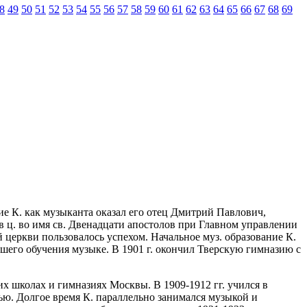
8
49
50
51
52
53
54
55
56
57
58
59
60
61
62
63
64
65
66
67
68
69
ние К. как музыканта оказал его отец Дмитрий Павлович,
в ц. во имя св. Двенадцати апостолов при Главном управлении
й церкви пользовалось успехом. Начальное муз. образование К.
йшего обучения музыке.
В 1901 г. окончил Тверскую гимназию с
их школах и гимназиях Москвы. В 1909-1912 гг. учился в
лью. Долгое время К. параллельно занимался музыкой и