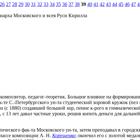
26
27
28
29
30
31
32
33
34
35
36
37
38
39
40
41
42
43
44
45
46
47
4
иарха Московского и всея Руси Кирилла
с. композитор, педагог-теоретик. Большое влияние на формирова
те С.-Петербургского ун-та студенческий хоровой кружок (пел 
ри (с 1880) создавший большой хор, пение к-рого в гимназическо
 с 13 лет давал частные уроки, решив копить деньги для дальне
тического фак-та Московского ун-та, затем преподавал в городск
лассе композиции А. Н.
Корещенко
; окончил его с золотой меда