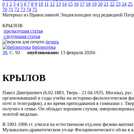
0
1
2
3
4
5
6
7
8
9
10
11
12
13
14
15
16
17
18
19
20
21
22
23
24
25
70
71
72
73
74
75
Материал из Православной Энциклопедии под редакцией Патр
КРЫЛОВ
предыдущая статья
следующая статья
печать
библиотека
39
, С. 92
опубликовано:
13 февраля 2020г.
КРЫЛОВ
Павел Дмитриевич (6.02.1883, Тверь - 21.04.1935, Москва), ру
организовавший в годы учебы на историко-филологическом фак-
почт и телеграфов), а во время преподавания в гимназии г. Тве
получил в семье. Он обладал хорошим слухом, импровизировал,
золотой медалью.
В 1901-1906 гг. учился на естественном отд-нии физико-матема
Музыкально-драматическом уч-ще Филармонического об-ва в к