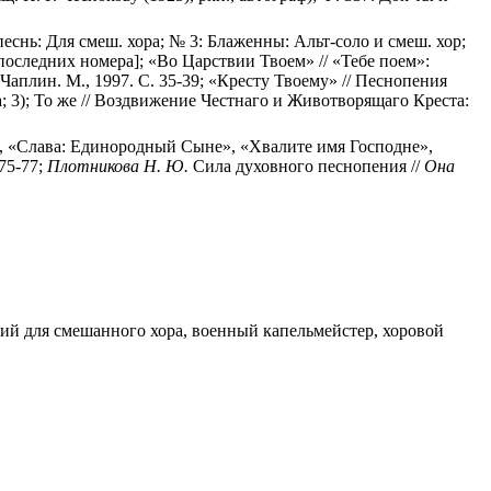
 песнь: Для смеш. хора; № 3: Блаженны: Альт-соло и смеш. хор;
оследних номера]; «Во Царствии Твоем» // «Тебе поем»:
Чаплин. М., 1997. С. 35-39; «Кресту Твоему» // Песнопения
ра; 3); То же // Воздвижение Честнаго и Животворящаго Креста:
нны, «Слава: Единородный Сыне», «Хвалите имя Господне»,
 75-77;
Плотникова Н. Ю.
Сила духовного песнопения //
Она
ний для смешанного хора, военный капельмейстер, хоровой