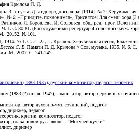
фия Крылова П. Д.
оанна Златоуста: Для однородного хора; [1914]. № 2: Херувимская
; № 6: «Приидите, поклонимся», Трисвятое: Для смеш. хора [3 п
Ратников, Л. Боровлева, И. Соловьев; общ. ред.: прот. Валентин 
7. Ч. 1. С. 80-81. (Богослужебный репертуар 4-голосного муж. хо
М., 20152. № 101.
ХРД. 1914. № 1. С. 21-22; П. Крылов. Херувимская песнь, Блаже
;
Евсеев С. В.
Памяти П. Д. Крылова // Сов. музыка. 1935. № 6. С.
и. М., 2007. С. 241-245.
итриевич (1883-1935), русский композитор, педагог-теоретик
ич (1883 (?)-после 1945), композитор, автор церковных сочине
омпозитор, автор духовно-муз. сочинений, педагог
ор, дирижер, педагог
еоретик, критик, композитор, педагог
итор, глава новой рус. школы - "Могучей кучки"
калист, дирижер