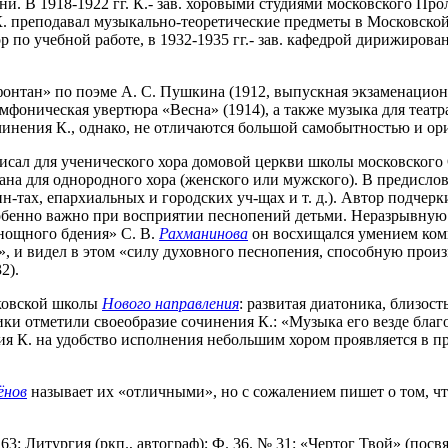
и. В 1918-1922 гг. К.- зав. хоровыми студиями московского Проле
. преподавал музыкально-теоретические предметы в Московской к
ор по учебной работе, в 1932-1935 гг.- зав. кафедрой дирижиров
онтан» по поэме А. С. Пушкина (1912, выпускная экзаменационна
симфоническая увертюра «Весна» (1914), а также музыка для теа
чинения К., однако, не отличаются большой самобытностью и ор
и писал для ученического хора домовой церкви школы московског
исана для однородного хора (женского или мужского). В предисло
н-тах, епархиальных и городских уч-щах и т. д.). Автор подчерк
обенно важно при восприятии песнопений детьми. Неразрывную 
нощного бдения» С. В.
Рахманинова
он восхищался умением комп
», и видел в этом «силу духовного песнопения, способную произ
2).
сковской школы
Нового направления
: развитая диатоника, близос
ки отметили своеобразие сочинения К.: «Музыка его везде благо
ция К. на удобство исполнения небольшим хором проявляется в п
ёнов
называет их «отличными», но с сожалением пишет о том, что
3: Литургия (ркп., автограф); Ф. 36. № 31: «Чертог Твой» (посвящ