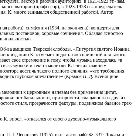
ткульта, лектор в рабочих аудиториях, в 1921-1923 гг.- зам.
онсерватории (профессор), в 1923-1928 гг.- председатель
ания. К. много занимался общественной работой. Автор
я работа), симфония (1934, не окончена), концерты для
тральных постановок, хоровые сочинения. Обладая ясностью
игинальностью.
о Об-ва ямщиков Тверской слободы. «Литургия святого Иоанна
вии к изданию К. отмечает недостаток сочинений для такого
ивает свое стремление к тому, чтобы музыка находилась «в
связь музыки и текста молитвы К. считал главным
озитора достичь такого полного слияния, «что требования
водить глубокое впечатление» (
Крылов П. Д.
Всенощное
ть мелодики к церковным напевам без применения цитат,
родна: нет банальности, приторности, слащавости и других
ростоте стиля, прозрачности фактуры, подвижном балансе трех-
 К. впосл. «отказался от своего духовно-музыкального
. П. Г. Чеснокову (1925), ркп., автограф); Ф. 337: Док-ты и