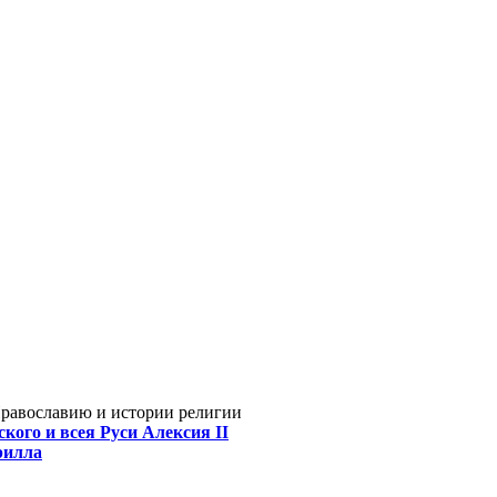
Православию и истории религии
кого и всея Руси Алексия II
рилла