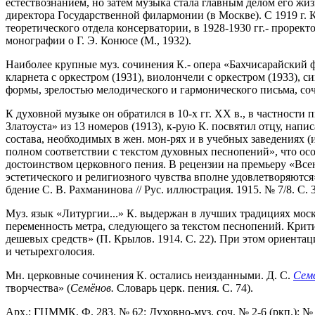
естествознанием, но затем музыка стала главным делом его жизн
директора Государственной филармонии (в Москве). С 1919 г. К
теоретического отдела консерватории, в 1928-1930 гг.- прорект
монографии о Г. Э. Конюсе (М., 1932).
Наиболее крупные муз. сочинения К.- опера «Бахчисарайский ф
кларнета с оркестром (1931), виолончели с оркестром (1933), 
формы, зрелостью мелодического и гармонического письма, со
К духовной музыке он обратился в 10-х гг. XX в., в частност
Златоуста» из 13 номеров (1913), к-рую К. посвятил отцу, нап
состава, необходимых в жен. мон-рях и в учебных заведениях (и
полном соответствии с текстом духовных песнопений», что ос
достоинством церковного пения. В рецензии на премьеру «Все
эстетического и религиозного чувства вполне удовлетворяются
бдение С. В. Рахманинова // Рус. иллюстрация. 1915. № 7/8. С. 3
Муз. язык «Литургии...» К. выдержан в лучших традициях мо
переменность метра, следующего за текстом песнопений. Крити
дешевых средств» (П. Крылов. 1914. С. 22). При этом ориента
и четырехголосия.
Мн. церковные сочинения К. остались неизданными. Д. С.
Сем
творчества» (
Семёнов.
Словарь церк. пения. С. 74).
Арх.: ГЦММК. Ф. 283. № 62: Духовно-муз. соч. № 2-6 (ркп.); № 6