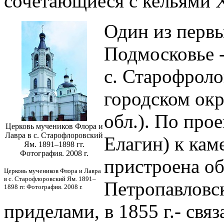
сочетающиеся с кельями X
Один из первы
Подмосковье -
с. Старофроло
городском ок
обл.). По прое
Церковь мучеников Флора и
Лавра в с. Старофлоровский
Елагин) к кам
Ям. 1891–1898 гг.
Фотография. 2008 г.
пристроена об
Церковь мучеников Флора и Лавра
в с. Старофлоровский Ям. 1891–
Петропавловс
1898 гг. Фотография. 2008 г.
приделами, в 1855 г.- свя