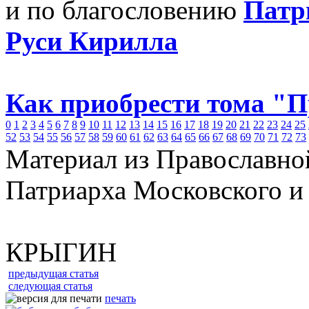
и по благословению
Патр
Руси Кирилла
Как приобрести тома "
0
1
2
3
4
5
6
7
8
9
10
11
12
13
14
15
16
17
18
19
20
21
22
23
24
25
52
53
54
55
56
57
58
59
60
61
62
63
64
65
66
67
68
69
70
71
72
73
Материал из Православно
Патриарха Московского и
КРЫГИН
предыдущая статья
следующая статья
печать