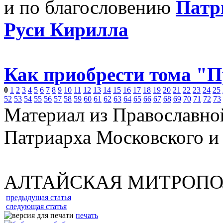
и по благословению
Патр
Руси Кирилла
Как приобрести тома "
0
1
2
3
4
5
6
7
8
9
10
11
12
13
14
15
16
17
18
19
20
21
22
23
24
25
52
53
54
55
56
57
58
59
60
61
62
63
64
65
66
67
68
69
70
71
72
73
Материал из Православно
Патриарха Московского и
АЛТАЙСКАЯ МИТРОП
предыдущая статья
следующая статья
печать