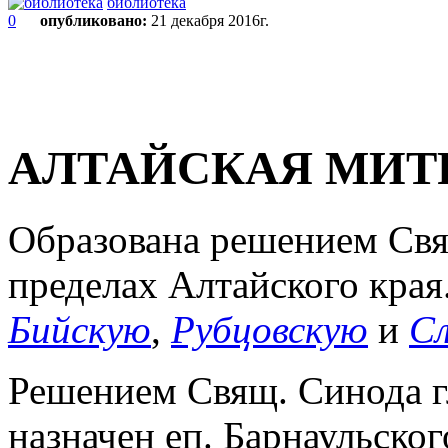
библиотека
0
опубликовано:
21 декабря 2016г.
АЛТАЙСКАЯ МИТ
Образована решением Свящ
пределах Алтайского кра
Бийскую
,
Рубцовскую
и
С
Решением Свящ. Синода г
назначен еп. Барнаульского