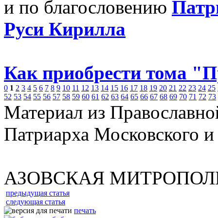
и по благословению
Патр
Руси Кирилла
Как приобрести тома "
0
1
2
3
4
5
6
7
8
9
10
11
12
13
14
15
16
17
18
19
20
21
22
23
24
25
52
53
54
55
56
57
58
59
60
61
62
63
64
65
66
67
68
69
70
71
72
73
Материал из Православно
Патриарха Московского и
АЗОВСКАЯ МИТРОПОЛ
предыдущая статья
следующая статья
печать