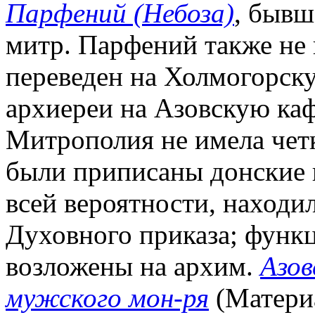
Парфений (Небоза)
, бывш
митр. Парфений также не п
переведен на Холмогорску
архиереи на Азовскую каф
Митрополия не имела четк
были приписаны донские г
всей вероятности, находи
Духовного приказа; функ
возложены на архим.
Азов
мужского мон-ря
(Матери