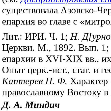
существовала Азовско-Че
епархия во главе с «митр
Лит.: ИРИ. Ч. 1;
Н. Д[урно
Церкви. М., 1892. Вып. 1
епархии в XVI-XIX вв., их
Опыт церк.-ист., стат. и гео
Каптерев Н. Ф.
Характер 
православному Востоку в X
Д. А. Миндич