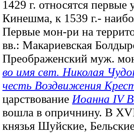
1429 г. относятся первые
Кинешма, к 1539 г.- наиб
Первые мон-ри на террито
вв.: Макариевская Болдыре
Преображенский муж. мо
во имя свт. Николая Чудо
честь Воздвижения Крест
царствование
Иоанна IV В
вошла в опричнину. В XVI
князья Шуйские, Бельские