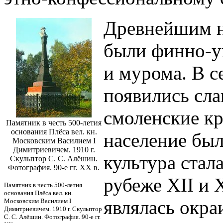
Древнейшим н
были финно-у
и мурома. В се
появились сла
смоленские кр
Памятник в честь 500-летия
основания Плёса вел. кн.
население был
Московским Василием I
Димитриевичем. 1910 г.
культура стал
Скульптор С. С. Алёшин.
Фотография. 90-е гг. XX в.
рубеже XII и X
Памятник в честь 500-летия
основания Плёса вел. кн.
являлась окр
Московским Василием I
Димитриевичем. 1910 г. Скульптор
С. С. Алёшин. Фотография. 90-е гг.