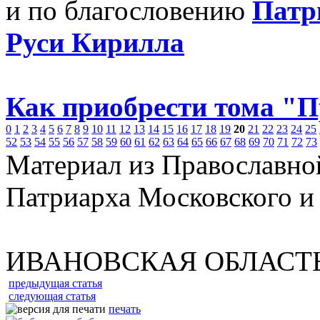
и по благословению
Патр
Руси Кирилла
Как приобрести тома "
0
1
2
3
4
5
6
7
8
9
10
11
12
13
14
15
16
17
18
19
20
21
22
23
24
25
52
53
54
55
56
57
58
59
60
61
62
63
64
65
66
67
68
69
70
71
72
73
Материал из Православно
Патриарха Московского и
ИВАНОВСКАЯ ОБЛАСТ
предыдущая статья
следующая статья
печать