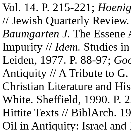
Vol. 14. P. 215-221;
Hoenig
// Jewish Quarterly Review.
Baumgarten J.
The Essene A
Impurity //
Idem.
Studies in
Leiden, 1977. P. 88-97;
Go
Antiquity // A Tribute to G
Christian Literature and His
White. Sheffield, 1990. P.
Hittite Texts // BiblArch. 1
Oil in Antiquity: Israel an