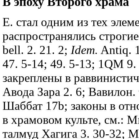
В эпоху Второго храма
Е. стал одним из тех элем
распространялись строгие 
bell. 2. 21. 2;
Idem.
Antiq. 
47. 5-14; 49. 5-13; 1QM 9
закреплены в раввинистич
Авода Зара 2. 6; Вавилон.
Шаббат 17b; законы в отн
в храмовом культе, см.: М
талмуд Хагига 3. 30-32; М