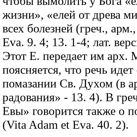
чтобы вымолить у Бога «е
жизни», «елей от древа ми
всех болезней (греч., арм.,
Eva. 9. 4; 13. 1-4; лат. верс
Этот Е. передает им арх.
поясняется, что речь идет
помазании Св. Духом (в а
радования» - 13. 4). В гр
Евы» говорится также о п
(Vita Adam et Eva. 40. 2).