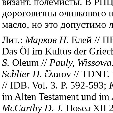
визант. полемисты. В РПЦ
дороговизны оливкового и
масло, но это допустимо 
Лит.:
Марков Н.
Елей // ПБ
Das Öl im Kultus der Griec
S.
Oleum //
Pauly, Wissowa
Schlier H.
ἔλαιον // TDNT. 
// IDB. Vol. 3. P. 592-593;
im Alten Testament und im A
McCarthy D. J.
Hosea XII 2