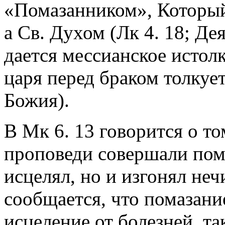
«Помазанником», Который
а Св. Духом (Лк 4. 18; Деян
дается мессианское истолк
царя перед браком толкуе
Божия).
В Мк 6. 13 говорится о то
проповеди совершали пома
исцелял, но и изгонял неч
сообщается, что помазани
исцеление от болезней, та