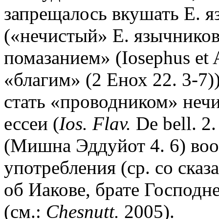
запрещалось вкушать Е. я
(«нечистый» Е. язычнико
помазанием» (Iosephus et A
«благим» (2 Енох 22. 3-7))
стать «проводником» нечи
ессеи (
Ios. Flav.
De bell. 2
(Мишна Эддуйот 4. 6) воо
употребления (ср. со ска
об Иакове, брате Господн
(см.:
Chesnutt.
2005).