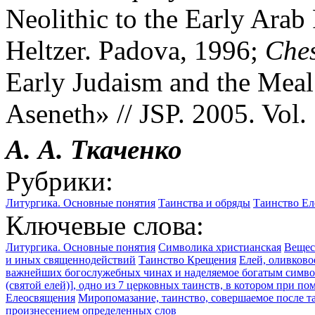
Neolithic to the Early Arab
Heltzer. Padova, 1996;
Ches
Early Judaism and the Meal
Aseneth» // JSP. 2005. Vol.
А. А. Ткаченко
Рубрики:
Литургика. Основные понятия
Таинства и обряды
Таинство Ел
Ключевые слова:
Литургика. Основные понятия
Символика христианская
Вещес
и иных священнодействий
Таинство Крещения
Елей, оливково
важнейших богослужебных чинах и наделяемое богатым симво
(святой елей)], одно из 7 церковных таинств, в котором при 
Елеосвящения
Миропомазание, таинство, совершаемое после т
произнесением определенных слов