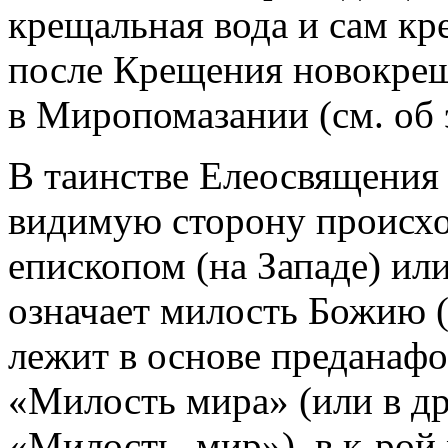
крещальная вода и сам к
после Крещения новокрещ
в Миропомазании (см. об 
В таинстве Елеосвящения 
видимую сторону происхо
епископом (на Западе) ил
означает милость Божию (
лежит в основе преданафо
«Милость мира» (или в д
«Милость, мир»), в к-рой