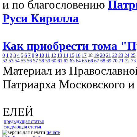
и по благословению
Патр
Руси Кирилла
Как приобрести тома "
0
1
2
3
4
5
6
7
8
9
10
11
12
13
14
15
16
17
18
19
20
21
22
23
24
25
52
53
54
55
56
57
58
59
60
61
62
63
64
65
66
67
68
69
70
71
72
73
Материал из Православно
Патриарха Московского и
ЕЛЕЙ
предыдущая статья
следующая статья
печать