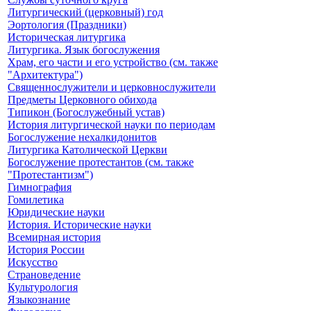
Литургический (церковный) год
Эортология (Праздники)
Историческая литургика
Литургика. Язык богослужения
Храм, его части и его устройство (см. также
"Архитектура")
Священнослужители и церковнослужители
Предметы Церковного обихода
Типикон (Богослужебный устав)
История литургической науки по периодам
Богослужение нехалкидонитов
Литургика Католической Церкви
Богослужение протестантов (см. также
"Протестантизм")
Гимнография
Гомилетика
Юридические науки
История. Исторические науки
Всемирная история
История России
Искусство
Страноведение
Культурология
Языкознание