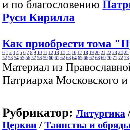
и по благословению
Патр
Руси Кирилла
Как приобрести тома "
0
1
2
3
4
5
6
7
8
9
10
11
12
13
14
15
16
17
18
19
20
21
22
23
24
25
52
53
54
55
56
57
58
59
60
61
62
63
64
65
66
67
68
69
70
71
72
73
Материал из Православно
Патриарха Московского и
Рубрикатор:
Литургика
Церкви
/
Таинства и обряд