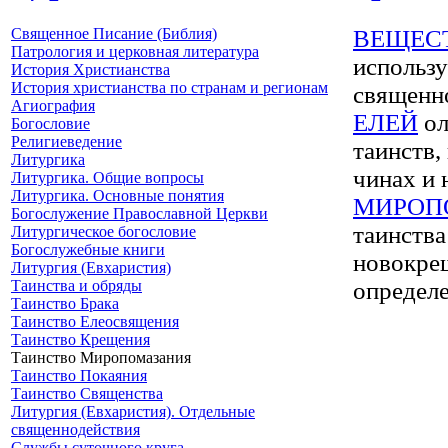
Священное Писание (Библия)
ВЕЩЕС
Патрология и церковная литература
использ
История Христианства
История христианства по странам и регионам
священн
Агиография
ЕЛЕЙ
ол
Богословие
Религиеведение
таинств
Литургика
чинах и
Литургика. Общие вопросы
Литургика. Основные понятия
МИРОП
Богослужение Православной Церкви
таинства
Литургическое богословие
Богослужебные книги
новокрещ
Литургия (Евхаристия)
Таинства и обряды
определ
Таинство Брака
Таинство Елеосвящения
Таинство Крещения
Таинство Миропомазания
Таинство Покаяния
Таинство Священства
Литургия (Евхаристия). Отдельные
священнодействия
Службы суточного круга