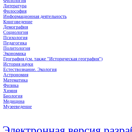
Филология
Литература
Философия
Информационная деятельность
Книговедение
Демография
Социология
Психология
Педагогика
Политология
Экономика
География (см. также "Историческая география")
История науки
Естествознание. Экология
Астрономия
Математика
Физика
Химия
Биология
Медицина
Музееведение
Электронная версия разр