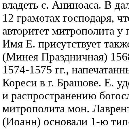
владеть с. Аниноаса. В да
12 грамотах господаря, ч
авторитет митрополита у п
Имя Е. присутствует такж
(Минея Праздничная) 1568
1574-1575 гг., напечатанн
Кореси в г. Брашове. Е. 
и распространению богос
митрополита мон. Лаврент
(Иоанн) основали 1-ю ти