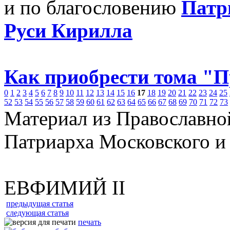
и по благословению
Патр
Руси Кирилла
Как приобрести тома "
0
1
2
3
4
5
6
7
8
9
10
11
12
13
14
15
16
17
18
19
20
21
22
23
24
25
52
53
54
55
56
57
58
59
60
61
62
63
64
65
66
67
68
69
70
71
72
73
Материал из Православно
Патриарха Московского и
ЕВФИМИЙ II
предыдущая статья
следующая статья
печать