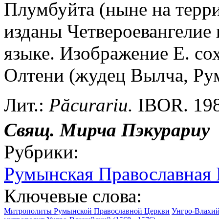
Плумбуйта (ныне на терри
изданы Четвероевангелие 
языке. Изображение Е. со
Олтени (жудец Вылча, Ру
Лит.:
P
ă
curariu.
IBOR. 1980
Свящ. Мирча Пэкурариу
Рубрики:
Румынская Православная 
Ключевые слова:
Митрополиты Румынской Православной Церкви
Унгро-Влахий