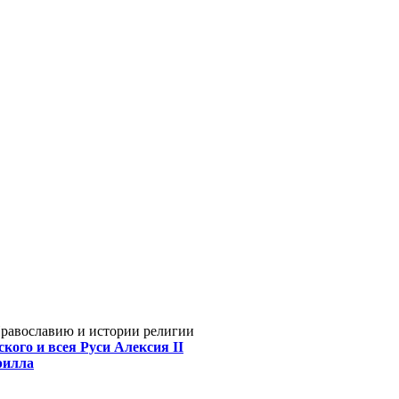
Православию и истории религии
кого и всея Руси Алексия II
рилла