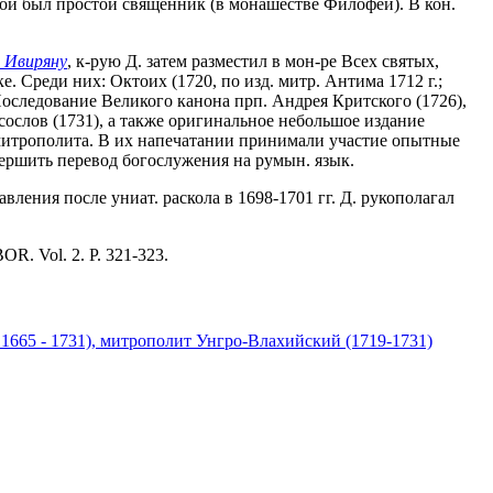
рой был простой священник (в монашестве Филофей). В кон.
 Ивиряну
, к-рую Д. затем разместил в мон-ре Всех святых,
. Среди них: Октоих (1720, по изд. митр. Антима 1712 г.;
 Последование Великого канона прп. Андрея Критского (1726),
сослов (1731), а также оригинальное небольшое издание
а митрополита. В их напечатании принимали участие опытные
вершить перевод богослужения на румын. язык.
ления после униат. раскола в 1698-1701 гг. Д. рукополагал
BOR. Vol. 2. P. 321-323.
 1665 - 1731), митрополит Унгро-Влахийский (1719-1731)