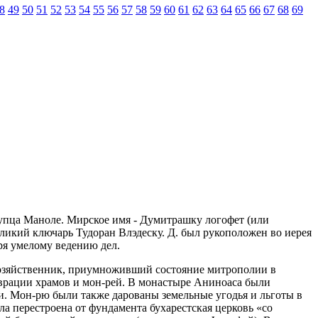
8
49
50
51
52
53
54
55
56
57
58
59
60
61
62
63
64
65
66
67
68
69
н купца Маноле. Мирское имя - Думитрашку логофет (или
еликий ключарь Тудоран Влэдеску. Д. был рукоположен во иерея
ря умелому ведению дел.
 хозяйственник, приумноживший состояние митрополии в
врации храмов и мон-рей. В монастыре Аниноаса были
си. Мон-рю были также дарованы земельные угодья и льготы в
а перестроена от фундамента бухарестская церковь «со