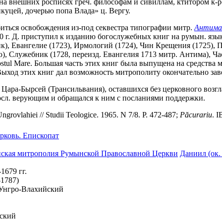
на внешних росписях греч. философам и сивиллам, ктитором к-
куцей, дочерью попа Влада» ц. Вергу.
биться освобождения из-под секвестра типографии митр.
Антима
 г. Д. приступил к изданию богослужебных книг на румын. языке
ник), Евангелие (1723), Ирмологий (1724), Чин Крещения (1725),
), Служебник (1728, переизд. Евангелия 1713 митр. Антима), Ча
Postul Mare. Большая часть этих книг была выпущена на средств
 Выход этих книг дал возможность митрополиту окончательно за
Цара-Бырсей (Трансильвания), оставшихся без церковного возглав
сл. верующим и обращался к ним с посланиями поддержки.
al Ungrovlahiei // Studii Teologice. 1965. N 7/8. P. 472-487;
P
ă
curariu
. I
рковь. Епископат
ская митрополия Румынской Православной Церкви
Даниил (ок.
1679 гг.
-1787)
. Унгро-Влахийский
йский