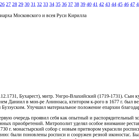
26
27
28
29
30
31
32
33
34
35
36
37
38
39
40
41
42
43
44
45
46
47
4
иарха Московского и всея Руси Кирилла
11.12.1731, Бухарест), митр. Унгро-Влахийский (1719-1731). Сы
ем Даниил в мон-ре Аниноаса, ктитором к-рого в 1677 г. был в
ом Бузэуским. Улучшил материальное положение епархии благода
 первую очередь проявил себя как опытный и распорядительный
енных приобретений. Митрополит уделял особое внимание реста
 1730 г. монастырский собор с новым притвором украсили роспи
ню: были поновлены росписи и сооружен резной иконостас. Был