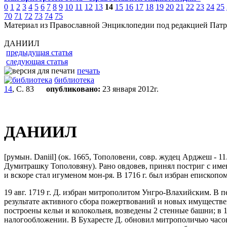
0
1
2
3
4
5
6
7
8
9
10
11
12
13
14
15
16
17
18
19
20
21
22
23
24
25
70
71
72
73
74
75
Материал из Православной Энциклопедии под редакцией Патр
ДАНИИЛ
предыдущая статья
следующая статья
печать
библиотека
14
, С. 83
опубликовано:
23 января 2012г.
ДАНИИЛ
[румын. Daniil] (ок. 1665, Тополовени, совр. жудец Арджеш - 
Думитрашку Тополовяну). Рано овдовев, принял постриг с имен
и вскоре стал игуменом мон-ря. В 1716 г. был избран епископ
19 авг. 1719 г. Д. избран митрополитом Унгро-Влахийским. В
результате активного сбора пожертвований и новых имуществ
построены кельи и колокольня, возведены 2 стенные башни; в
налогообложении. В Бухаресте Д. обновил митрополичью часов