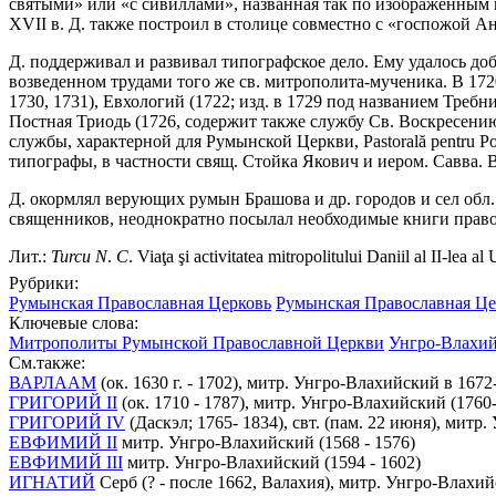
святыми» или «с сивиллами», названная так по изображенным 
XVII в. Д. также построил в столице совместно с «госпожой Ан
Д. поддерживал и развивал типографское дело. Ему удалось до
возведенном трудами того же св. митрополита-мученика. В 1720
1730, 1731), Евхологий (1722; изд. в 1729 под названием Треб
Постная Триодь (1726, содержит также службу Св. Воскресению
службы, характерной для Румынской Церкви, Pastorală pentru 
типографы, в частности свящ. Стойка Якович и иером. Савва.
Д. окормлял верующих румын Брашова и др. городов и сел обл. 
священников, неоднократно посылал необходимые книги право
Лит.:
Turcu
N
.
C
. Viaţa şi activitatea mitropolitului Daniil al II-lea 
Рубрики:
Румынская Православная Церковь
Румынская Православная Це
Ключевые слова:
Митрополиты Румынской Православной Церкви
Унгро-Влахий
См.также:
ВАРЛААМ
(ок. 1630 г. - 1702), митр. Унгро-Влахийский в 1672-
ГРИГОРИЙ II
(ок. 1710 - 1787), митр. Унгро-Влахийский (1760
ГРИГОРИЙ IV
(Даскэл; 1765- 1834), свт. (пам. 22 июня), митр
ЕВФИМИЙ II
митр. Унгро-Влахийский (1568 - 1576)
ЕВФИМИЙ III
митр. Унгро-Влахийский (1594 - 1602)
ИГНАТИЙ
Серб (? - после 1662, Валахия), митр. Унгро-Влахи