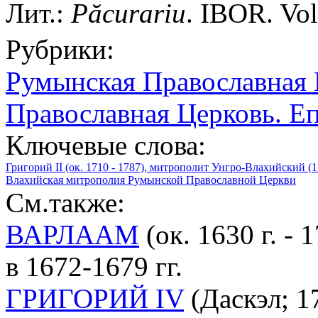
Лит.:
P
ă
curariu
. IBOR. Vol
Рубрики:
Румынская Православная 
Православная Церковь. Е
Ключевые слова:
Григорий II (ок. 1710 - 1787), митрополит Унгро-Влахийский (
Влахийская митрополия Румынской Православной Церкви
См.также:
ВАРЛААМ
(ок. 1630 г. -
в 1672-1679 гг.
ГРИГОРИЙ IV
(Даскэл; 17