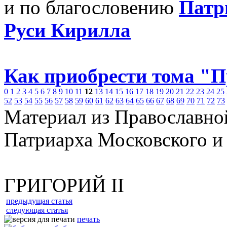
и по благословению
Патр
Руси Кирилла
Как приобрести тома "
0
1
2
3
4
5
6
7
8
9
10
11
12
13
14
15
16
17
18
19
20
21
22
23
24
25
52
53
54
55
56
57
58
59
60
61
62
63
64
65
66
67
68
69
70
71
72
73
Материал из Православно
Патриарха Московского и
ГРИГОРИЙ II
предыдущая статья
следующая статья
печать