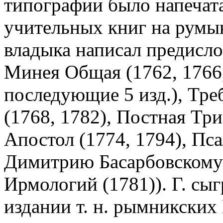
типографии было напечат
учительных книг на румын
владыка написал предислов
Минея Общая (1762, 1766,
последующие 5 изд.), Тре
(1768, 1782), Постная Три
Апостол (1774, 1794), Пса
Димитрию Басарбовскому 
Ирмологий (1781)). Г. сы
издании т. н. рымникских 