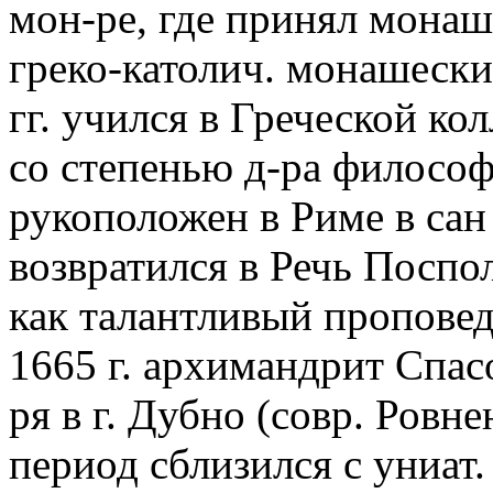
мон-ре, где принял монаш
греко-католич. монашеск
гг. учился в Греческой ко
со степенью д-ра философи
рукоположен в Риме в сан 
возвратился в Речь Поспо
как талантливый проповед
1665 г. архимандрит Спа
ря в г. Дубно (совр. Ровне
период сблизился с униат