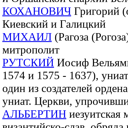
КОХАНОВИЧ
Григорий (о
Киевский и Галицкий
МИХАИЛ
(Рагоза (Рогоза
митрополит
РУТСКИЙ
Иосиф Вельями
1574 и 1575 - 1637), униа
один из создателей орден
униат. Церкви, упрочивши
АЛЬБЕРТИН
иезуитская 
византийско-слав. обряд