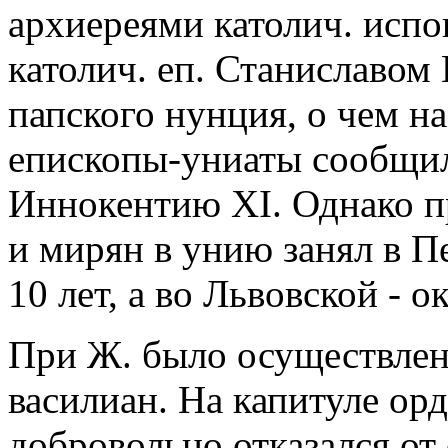
архиереями католич. испо
католич. еп. Станиславом
папского нунция, о чем н
епископы-униаты сообщил
Иннокентию XI. Однако п
и мирян в унию занял в 
10 лет, а во Львовской - ок
При Ж. было осуществлен
василиан. На капитуле орд
добровольно отказался от 