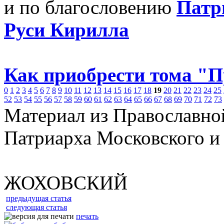
и по благословению
Патр
Руси Кирилла
Как приобрести тома "
0
1
2
3
4
5
6
7
8
9
10
11
12
13
14
15
16
17
18
19
20
21
22
23
24
25
52
53
54
55
56
57
58
59
60
61
62
63
64
65
66
67
68
69
70
71
72
73
Материал из Православно
Патриарха Московского и
ЖОХОВСКИЙ
предыдущая статья
следующая статья
печать