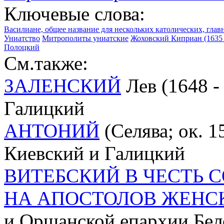
Ключевые слова:
Василиане, общее название для нескольких католических, гла
Униатство
Митрополиты униатские
Жоховский Киприан (1635 
Полоцкий
См.также:
ЗАЛЕНСКИЙ
Лев (1648 -
Галицкий
АНТОНИЙ
(Селява; ок. 1
Киевский и Галицкий
ВИТЕБСКИЙ В ЧЕСТЬ 
НА АПОСТОЛОВ ЖЕНС
и Оршанской епархии Бел