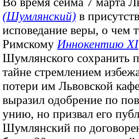
Во время сейма 7 марта Л
(Шумлянский)
в присутств
исповедание веры, о чем 
Римскому
Иннокентию XI
Шумлянского сохранить п
тайне стремлением избеж
потери им Львовской кафед
выразил одобрение по пов
унию, но призвал его пуб
Шумлянский по договорен