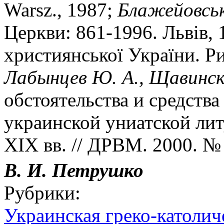
Warsz., 1987;
Блажейовськ
Церкви: 861-1996. Львiв,
християнськоï Украïни. Ри
Лабынцев Ю. А., Щавинск
обстоятельства и средств
украинской униатской лит
XIX вв. // ДРВМ. 2000. № 
В. И. Петрушко
Рубрики:
Украинская греко-католич