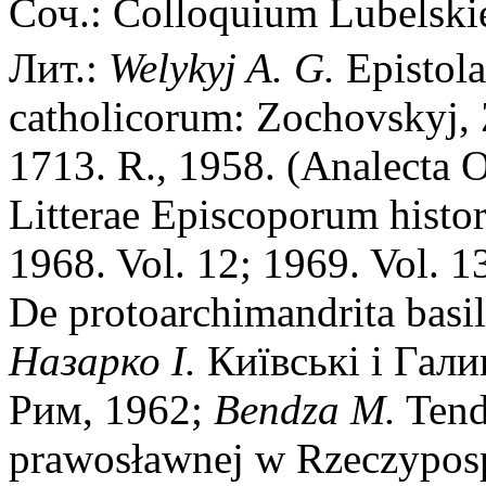
Соч.: Colloquium Lubelskie
Лит.:
Welykyj A. G.
Epistol
catholicorum: Zochovskyj, 
1713. R., 1958. (Analecta 
Litterae Episcoporum histor
1968. Vol. 12; 1969. Vol. 1
De protoarchimandrita basi
Назарко I.
Киïвськi i Гал
Рим, 1962;
Bendza M.
Tend
prawosławnej w Rzeczyposp