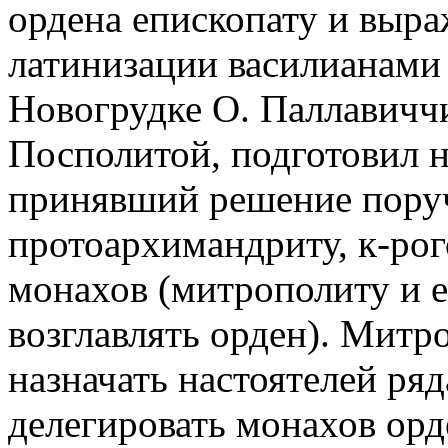
ордена епископату и выра
латинизации василианами в
Новогрудке О. Паллавичч
Посполитой, подготовил н
принявший решение пору
протоархимандриту, к-рог
монахов (митрополиту и 
возглавлять орден). Митр
назначать настоятелей ря
делегировать монахов орд