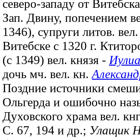
северо-западу от Витебска
Зап. Двину, попечением в
1346), супруги литов. вел.
Витебске с 1320 г. Ктито
(с 1349) вел. князя -
Иулиа
дочь мч. вел. кн.
Александ
Поздние источники смеши
Ольгерда и ошибочно наз
Духовского храма вел. кнг
С. 67, 194 и др.;
Улащик 