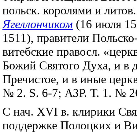
польск. королями и литов.
Ягеллончиком
(16 июля 15
1511), правители Польско-
витебские правосл. «церк
Божий Святого Духа, и в
Пречистое, и в иные церкв
№ 2. S. 6-7; АЗР. Т. 1. № 2
С нач. XVI в. клирики Св
поддержке Полоцких и Ви