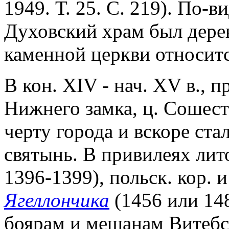
1949. Т. 25. С. 219). По-
Духовский храм был дере
каменной церкви относится
В кон. XIV - нач. XV в., 
Нижнего замка, ц. Сошест
черту города и вскоре ста
святынь. В привилеях лито
1396-1399), польск. кор. и
Ягеллончика
(1456 или 148
боярам и мещанам Витебс