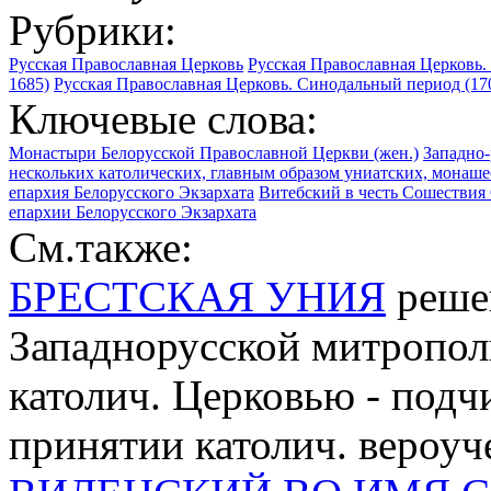
Рубрики:
Русская Православная Церковь
Русская Православная Церковь.
1685)
Русская Православная Церковь. Синодальный период (1700
Ключевые слова:
Монастыри Белорусской Православной Церкви (жен.)
Западно-
нескольких католических, главным образом униатских, монаше
епархия Белорусского Экзархата
Витебский в честь Сошествия
епархии Белорусского Экзархата
См.также:
БРЕСТСКАЯ УНИЯ
реше
Западнорусской митрополи
католич. Церковью - подч
принятии католич. вероуч