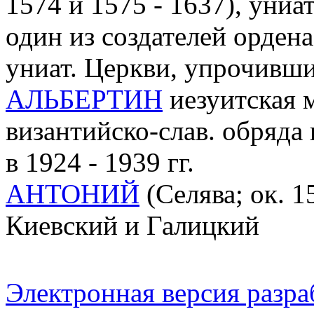
1574 и 1575 - 1637), униа
один из создателей орден
униат. Церкви, упрочивши
АЛЬБЕРТИН
иезуитская 
византийско-слав. обряд
в 1924 - 1939 гг.
АНТОНИЙ
(Селява; ок. 1
Киевский и Галицкий
Электронная версия разр