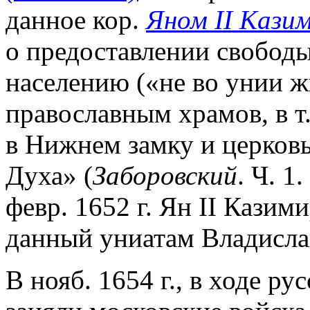
данное кор.
Яном II Кази
о предоставлении свободы
населению («не во унии 
православным храмов, в т
в Нижнем замку и церковь
Духа» (
Заборовский
. Ч. 1
февр. 1652 г. Ян II Казим
данный униатам Владислав
В нояб. 1654 г., в ходе р