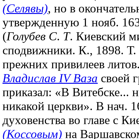
(Селявы)
, но в окончател
утвержденную 1 нояб. 1632
(
Голубев С
.
Т
. Киевский м
сподвижники. К., 1898. Т.
прежних привилеев литов. 
Владислав IV Ваза
своей г
приказал: «В Витебске...
никакой церкви». В нач. 1
духовенства во главе с К
(Коссовым)
на Варшавском