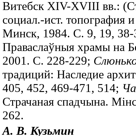
Витебск XIV-XVIII вв.: (
социал.-ист. топография и
Минск, 1984. С. 9, 19, 38-
Праваслаўныя храмы на Бе
2001. С. 228-229;
Слюньк
традиций: Наследие архит
405, 452, 469-471, 514;
Ча
Страчаная спадчына. Мiнск
262.
А. В.
Кузьмин