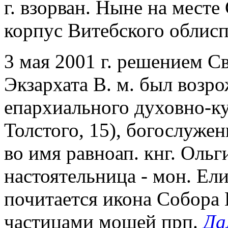
г. взорван. Ныне на месте
корпус Витебского облиспо
3 мая 2001 г. решением С
Экзархата В. м. был возр
епархиального духовно-ку
Толстого, 15), богослуже
во имя равноап. кнг. Ольг
настоятельница - мон. Ел
почитается икона Собора 
частицами мощей прп.
Да