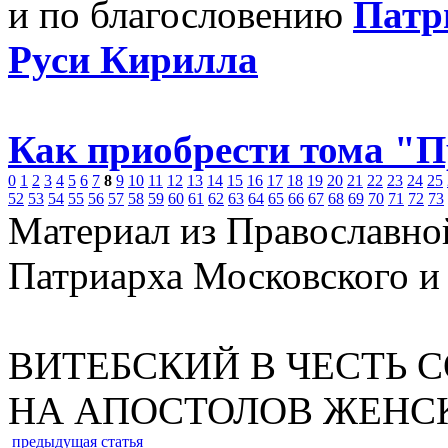
и по благословению
Патр
Руси Кирилла
Как приобрести тома "
0
1
2
3
4
5
6
7
8
9
10
11
12
13
14
15
16
17
18
19
20
21
22
23
24
25
52
53
54
55
56
57
58
59
60
61
62
63
64
65
66
67
68
69
70
71
72
73
Материал из Православно
Патриарха Московского и
ВИТЕБСКИЙ В ЧЕСТЬ 
НА АПОСТОЛОВ ЖЕНС
предыдущая статья