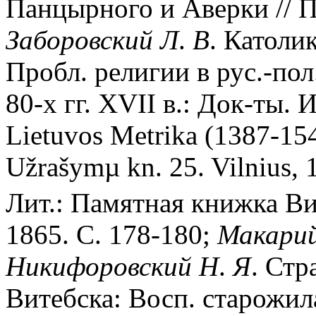
Панцырного и Аверки // ПС
Заборовский
Л
.
В
. Католи
Пробл. религии в рус.-пол
80-х гг. XVII в.: Док-ты. И
Lietuvos Metrika (1387-154
Užrašymµ kn. 25. Vilnius, 
Лит.: Памятная книжка Вит
1865. С. 178-180;
Макари
Никифоровский
Н
.
Я
. Стр
Витебска: Восп. старожил