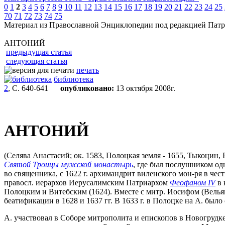
0
1
2
3
4
5
6
7
8
9
10
11
12
13
14
15
16
17
18
19
20
21
22
23
24
25
70
71
72
73
74
75
Материал из Православной Энциклопедии под редакцией Патр
АНТОНИЙ
предыдущая статья
следующая статья
печать
библиотека
2
, С. 640-641
опубликовано:
13 октября 2008г.
АНТОНИЙ
(Селява Анастасий; ок. 1583, Полоцкая земля - 1655, Тыкоцин,
Святой Троицы мужской монастырь
, где был послушником о
во священника, с 1622 г. архимандрит виленского мон-ря в чес
правосл. иерархов Иерусалимским Патриархом
Феофаном IV
в 
Полоцким и Витебским (1624). Вместе с митр. Иосифом (Вел
беатификации в 1628 и 1637 гг. В 1633 г. в Полоцке на А. был
А. участвовал в Соборе митрополита и епископов в Новогрудке 