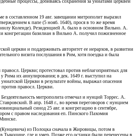
удебные процессы, добиваясь сохранения за униатами церквей
ме в составленном 19 авг. завещании митрополит выразил
верждением к папе (5 нояб. 1640), прося в то же время
вриилу Коленде). Резиденцией А. было в основном Вильно. А.
нии конгрегации базилиан в Вильно А. получил пожизненное
кой церкви и поддерживать авторитет ее иерархов, в развитии
ательного визита послушания в Рим, хотя поездка и была
ы правосл. Церкви; протестовал против неблагоприятных для
у Рима их аннулирования; в дек. 1649 г. выступил на
й униатской Церкви в результате войны, выражал опасения
 против правосл. Церкви.
. Бездеятельность митрополита отмечал и нунций Торрес. А.
тавровский. В апр. 1648 г., во время переговоров с нунцием
провинциальный синод 25 авг. и конгрегацию в сентябре,
тором с правом наследования еп. Пинского Пахомия
 Минске.
а (Кунцевича) из Полоцка сначала в Жировицы, потом в
 в Тыкоцине, где и умер. Позже его останки были перенесены в