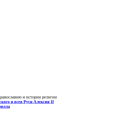
Православию и истории религии
кого и всея Руси Алексия II
рилла