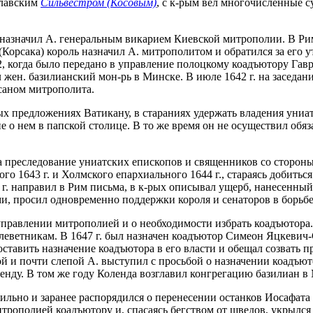
славским
Сильвестром (Косовым)
, с к-рым вел многочисленные с
, назначил А. генеральным викарием Киевской митрополии. В Ри
Корсака) король назначил А. митрополитом и обратился за его ут
652, когда было передано в управление полоцкому коадъютору Га
 жен. базилианский мон-рь в Минске. В июле 1642 г. на заседа
 саном митрополита.
 предложениях Ватикану, в стараниях удержать владения униатс
 о нем в папской столице. В то же время он не осуществил обяз
на преследование униатских епископов и священников со сторон
 1643 г. и Холмского епархиального 1644 г., стараясь добиться 
 г. направил в Рим письма, в к-рых описывал ущерб, нанесенны
и, просил одновременно поддержки короля и сенаторов в борьбе
в управлении митрополией и о необходимости избрать коадъютора
леветникам. В 1647 г. был назначен коадъютор Симеон Яцкевич-С
оставить назначение коадъютора в его власти и обещал созвать 
ной и почти слепой А. выступил с просьбой о назначении коадъю
оленду. В том же году Коленда возглавил конгрегацию базилиан в
 Вильно и заранее распорядился о перенесении останков Иосафат
митрополией коадъютору и, спасаясь бегством от шведов, укрылся