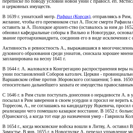
переписке по поводу условий новой унии с правосл. еп. Мсти
и церковных имуществ.
В 1639 г. униатский митр.
Рафаил (Корсак)
, отправляясь в Рим
желание, чтобы его преемником стал А. После смерти Рафаила (
оставить за А. Полоцкое архиеп-ство (оставалось за ним до 1
обновил кафедральные соборы в Вильно и Новогрудке, основал
звание протоархимандрита, соединив его в виде исключения с
Активность и ревностность А., выражавшаяся в многочисленных
духовного образования среди униатов, снискала хорошее мнение
запланирована на весну 1641 г.
В 1644 г. А. жаловался в Конгрегацию распространения веры 
унии постановлений Соборов католич. Церкви - провинциального
Варшавском сейме против Зборовского соглашения; 5 янв. 1650
относительно дальнейшего захвата ее имущества православным
С 1646 г. в Рим стали поступать донесения о нерадивости А. 
посылал в Рим заверения в своем усердии и просил не верить к
Торресом, А., не соглашаясь на кандидатуру Яцкевича, просил 
реализации чего помешало казацкое восстание. В 1652 г. боль
(Оранского), а когда тот еще до назначения умер - Гавриила К
В 1654 г., когда московские войска вошли в Литву, А. оставил
Замостье. В янв. 1655 г. в Новогрудке А. передал управление 