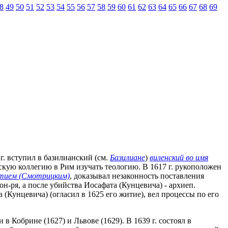
8
49
50
51
52
53
54
55
56
57
58
59
60
61
62
63
64
65
66
67
68
69
г. вступил в базилианский (см.
Базилиане
)
виленский во имя
ческую коллегию в Рим изучать теологию. В 1617 г. рукоположен
тием (Смотрицким)
, доказывал незаконность поставления
он-ря, а после убийства Иосафата (Кунцевича) - архиеп.
 (Кунцевича) (огласил в 1625 его житие), вел процессы по его
 Кобрине (1627) и Львове (1629). В 1639 г. состоял в