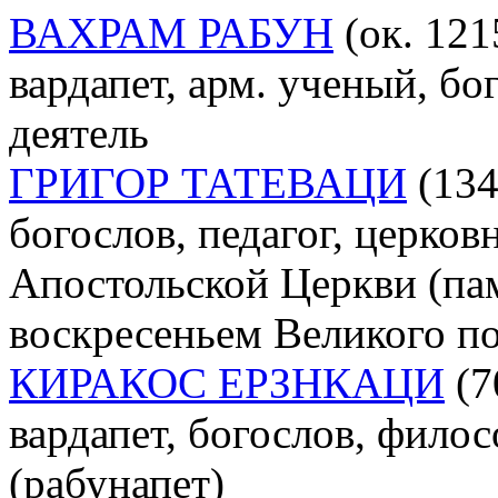
ВАХРАМ РАБУН
(ок. 121
вардапет, арм. ученый, б
деятель
ГРИГОР ТАТЕВАЦИ
(134
богослов, педагог, церков
Апостольской Церкви (пам
воскресеньем Великого по
КИРАКОС ЕРЗНКАЦИ
(70
вардапет, богослов, филосо
(рабунапет)