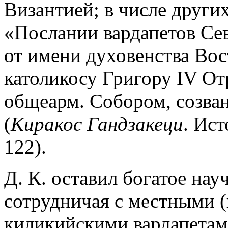
Византией; в числе других
«Послании вардапетов Се
от имени духовенства Во
католикосу Григору IV Отр
общеарм. Собором, созван
(
Киракос Гандзакеци
. Ист
122).
Д. К. оставил богатое нау
сотрудничая с местными (
киликийскими вардапетам