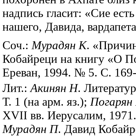
надпись гласит: «Сие ест
нашего, Давида, вардапет
Соч.:
Мурадян
К
. «Причи
Кобайреци на книгу «О По
Ереван, 1994. № 5. С. 169-
Лит.:
Акинян
Н
. Литерату
Т. 1 (на арм. яз.);
Погарян
XVII вв. Иерусалим, 1971. 
Мурадян
П
. Давид Кобайр