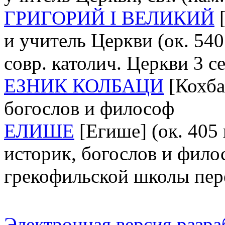
ГРИГОРИЙ I ВЕЛИКИЙ
[
и учитель Церкви (ок. 540 -
совр. католич. Церкви 3 с
ЕЗНИК КОЛБАЦИ
[Кохбац
богослов и философ
ЕЛИШЕ
[Егише] (ок. 405 
историк, богослов и фило
грекофильской школы пер
Электронная версия разр