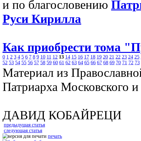
и по благословению
Патр
Руси Кирилла
Как приобрести тома "
0
1
2
3
4
5
6
7
8
9
10
11
12
13
14
15
16
17
18
19
20
21
22
23
24
25
52
53
54
55
56
57
58
59
60
61
62
63
64
65
66
67
68
69
70
71
72
73
Материал из Православно
Патриарха Московского и
ДАВИД КОБАЙРЕЦИ
предыдущая статья
следующая статья
печать