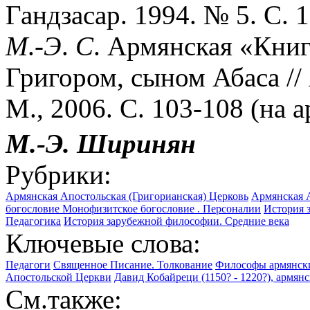
Гандзасар. 1994. № 5. С. 1
М
.
-Э
.
С
. Армянская «Книг
Григором, сыном Абаса //
М., 2006. С. 103-108 (на ар
М.-Э.
Ширинян
Рубрики:
Армянская Апостольская (Григорианская) Церковь
Армянская А
богословие
Монофизитское богословие . Персоналии
История 
Педагогика
История зарубежной философии. Средние века
Ключевые слова:
Педагоги
Священное Писание. Толкование
Философы армянск
Апостольской Церкви
Давид Кобайреци (1150? - 1220?), армянс
См.также: