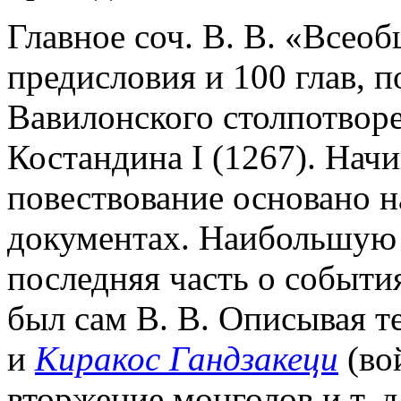
Главное соч. В. В. «Всеоб
предисловия и 100 глав, п
Вавилонского столпотвор
Костандина I (1267). Начи
повествование основано н
документах. Наибольшую 
последняя часть о события
был сам В. В. Описывая т
и
Киракос Гандзакеци
(во
вторжение монголов и т. д.