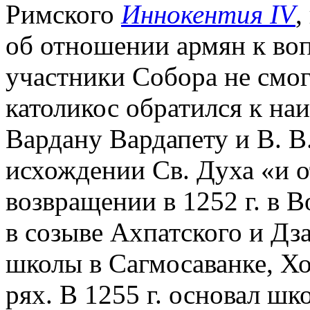
Римского
Иннокентия IV
,
об отношении армян к воп
участники Собора не смо
католикос обратился к на
Вардану Вардапету и В. В
исхождении Св. Духа «и 
возвращении в 1252 г. в В
в созыве Ахпатского и Дз
школы в Сагмосаванке, Хо
рях. В 1255 г. основал шк