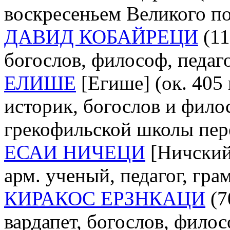
воскресеньем Великого по
ДАВИД КОБАЙРЕЦИ
(11
богослов, философ, педаго
ЕЛИШЕ
[Егише] (ок. 405 
историк, богослов и фило
грекофильской школы пер
ЕСАИ НИЧЕЦИ
[Ничский;
арм. ученый, педагог, гра
КИРАКОС ЕРЗНКАЦИ
(70
вардапет, богослов, филосо