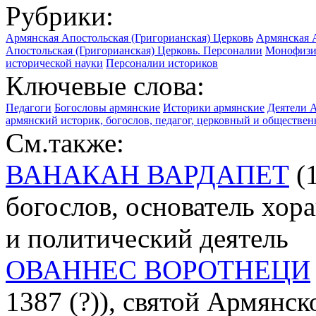
Рубрики:
Армянская Апостольская (Григорианская) Церковь
Армянская А
Апостольская (Григорианская) Церковь. Персоналии
Монофизи
исторической науки
Персоналии историков
Ключевые слова:
Педагоги
Богословы армянские
Историки армянские
Деятели 
армянский историк, богослов, педагог, церковный и обществен
См.также:
ВАНАКАН ВАРДАПЕТ
(1
богослов, основатель хо
и политический деятель
ОВАННЕС ВОРОТНЕЦИ
1387 (?)), святой Армянс