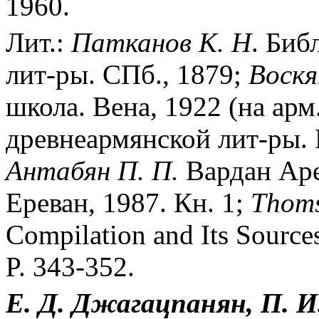
1960.
Лит.:
Патканов К. Н
. Биб
лит-ры. СПб., 1879;
Воскя
школа. Вена, 1922 (на арм.
древнеармянской лит-ры. Е
Антабян П. П.
Вардан Аре
Ереван, 1987. Кн. 1;
Thoms
Compilation and Its Source
P. 343-352.
Е. Д. Джагацпанян, П. И