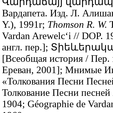
Վարդաճայյ վարդապետի
Вардапета. Изд. Л. Алишан
Y.), 1991r;
Thomson R. W.
T
Vardan Arewelc‘i // DOP. 19
англ. пер.]; Տիեևերա
[Всеобщая история / Пер. н
Ереван, 2001]; Мнимые И
«Толкования Пeсни Пeсне
Толкование Песни песней /
1904; Géographie de Vardan 