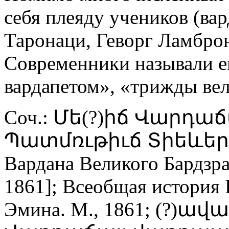
себя плеяду учеников (ва
Таронаци, Геворг Ламброн
Современники называли е
вардапетом», «трижды ве
Соч.: Մե(?)իճ Վարդա
Պատմռւթիւճ Տիեևերակ
Вардана Великого Бардзра
1861]; Всеобщая история 
Эмина. М., 1861; (?)