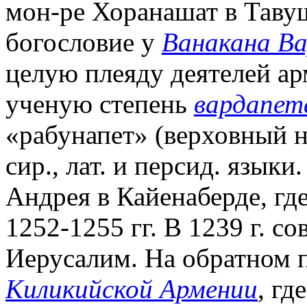
мон-ре Хоранашат в Таву
богословие у
Ванакана В
целую плеяду деятелей ар
ученую степень
вардапет
«рабунапет» (верховный на
сир., лат. и персид. языки
Андрея в Кайенаберде, гд
1252-1255 гг. В 1239 г. с
Иерусалим. На обратном п
Киликийской Армении
, гд