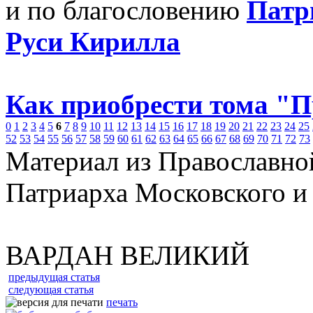
и по благословению
Патр
Руси Кирилла
Как приобрести тома "
0
1
2
3
4
5
6
7
8
9
10
11
12
13
14
15
16
17
18
19
20
21
22
23
24
25
52
53
54
55
56
57
58
59
60
61
62
63
64
65
66
67
68
69
70
71
72
73
Материал из Православно
Патриарха Московского и
ВАРДАН ВЕЛИКИЙ
предыдущая статья
следующая статья
печать