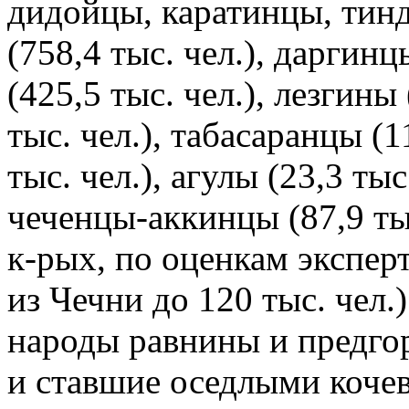
дидойцы, каратинцы, тин
(758,4 тыс. чел.), даргин
(425,5 тыс. чел.), лезгины 
тыс. чел.), табасаранцы (1
тыс. чел.), агулы (23,3 тыс
чеченцы-аккинцы (87,9 ты
к-рых, по оценкам эксперт
из Чечни до 120 тыс. чел.)
народы равнины и предгорь
и ставшие оседлыми коче