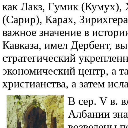
как Лакз, Гумик (Кумух), 
(Сарир), Карах, Зирихгера
важное значение в истории
Кавказа, имел Дербент, в
стратегический укрепленн
экономический центр, а та
христианства, а затем исл
В сер. V в. 
Албании зна
возведены п