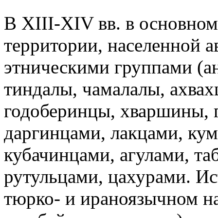
В XIII-XIV вв. в основно
территории, населенной а
этническими группами (а
тиндалы, чамалалы, ахвах
годоберинцы, хваршины, 
даргинцами, лакцами, кум
кубачинцами, агулами, та
рутульцами, цахурами. И
тюрко- и ираноязычном на