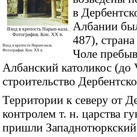
в Дербентск
Албании был
Вход в крепость Нарын-кала.
Фотография. Кон. ХХ в.
487), страна
Вход в крепость Нарын-кала.
Чоле пребыв
Фотография. Кон. ХХ в.
Албанский католикос (до V
строительство Дербентско
Территории к северу от Д
контролем т. н. царства гу
пришли Западнотюркский и