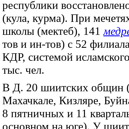
республики восстановлен
(кула, курма). При мечет
школы (мектеб), 141
медр
тов и ин-тов) с 52 филиал
КДР, системой исламского
тыс. чел.
В Д. 20 шиитских общин (1
Махачкале, Кизляре, Буйн
8 пятничных и 11 квартал
основном на юге). У шиито