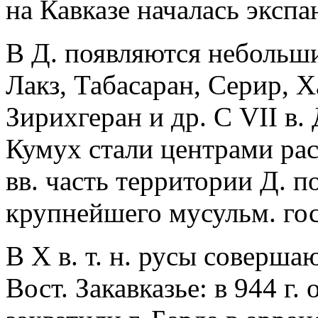
на Кавказе началась экспа
В Д. появляются небольши
Лакз, Табасаран, Серир, 
Зирихгеран и др. С VII в. 
Кумух стали центрами рас
вв. часть территории Д. 
крупнейшего мусульм. гос-
В X в. т. н. русы соверша
Вост. Закавказье: в 944 г.