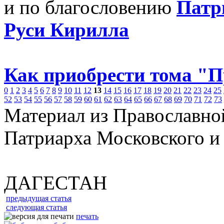
и по благословению
Патр
Руси Кирилла
Как приобрести тома "
0
1
2
3
4
5
6
7
8
9
10
11
12
13
14
15
16
17
18
19
20
21
22
23
24
25
52
53
54
55
56
57
58
59
60
61
62
63
64
65
66
67
68
69
70
71
72
73
Материал из Православно
Патриарха Московского и
ДАГЕСТАН
предыдущая статья
следующая статья
печать