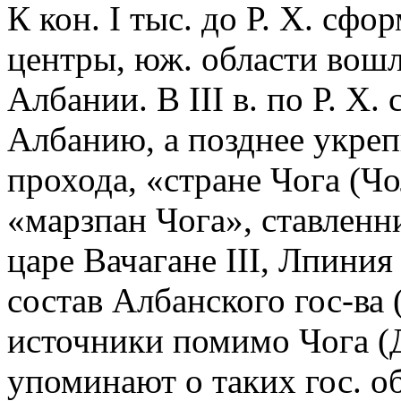
К кон. I тыс. до Р. Х. сф
центры, юж. области вошл
Албании. В III в. по Р. Х
Албанию, а позднее укреп
прохода, «стране Чога (Чол
«марзпан Чога», ставленни
царе Вачагане III, Лпини
состав Албанского гос-ва 
источники помимо Чога (Д
упоминают о таких гос. о