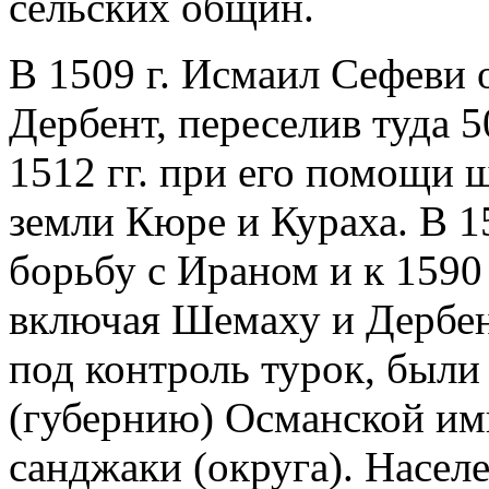
сельских общин.
В 1509 г. Исмаил Сефеви 
Дербент, переселив туда 5
1512 гг. при его помощи
земли Кюре и Кураха. В 15
борьбу с Ираном и к 1590 г
включая Шемаху и Дербент
под контроль турок, был
(губернию) Османской им
санджаки (округа). Насел