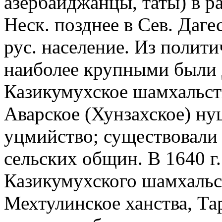
азербайджанцы, таты) в ра
Неск. позднее в Сев. Даге
рус. население. Из полит
наиболее крупными были 
Казикумухское шамхальств
Аварское (Хунзахское) ну
уцмийство; существовали
сельских общин. В 1640 г.
Казикумухского шамхальс
Мехтулинское ханства, Та