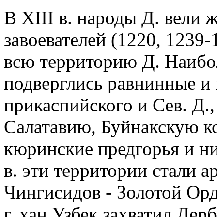
В XIII в. народы Д. вели 
завоевателей (1220, 1239-
всю территорию Д. Наиб
подверглись равнинные и
прикаспийского и Сев. Д.
Салатавию, Буйнакскую ко
кюринские предгорья и ни
в. эти территории стали 
Чингисидов - Золотой Орд
г. хан Узбек захватил Дер