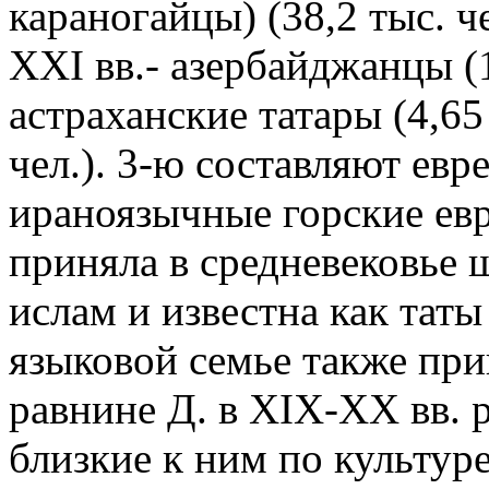
караногайцы) (38,2 тыс. ч
XXI вв.- азербайджанцы (1
астраханские татары (4,65 
чел.). 3-ю составляют евре
ираноязычные горские евре
приняла в средневековье
ислам и известна как таты 
языковой семье также пр
равнине Д. в XIX-XX вв. ру
близкие к ним по культуре