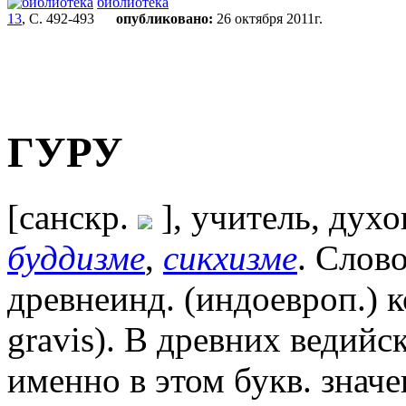
библиотека
13
, С. 492-493
опубликовано:
26 октября 2011г.
ГУРУ
[санскр.
], учитель, дух
буддизме
,
сикхизме
. Слов
древнеинд. (индоевроп.) ко
gravis). В древних ведийс
именно в этом букв. знач