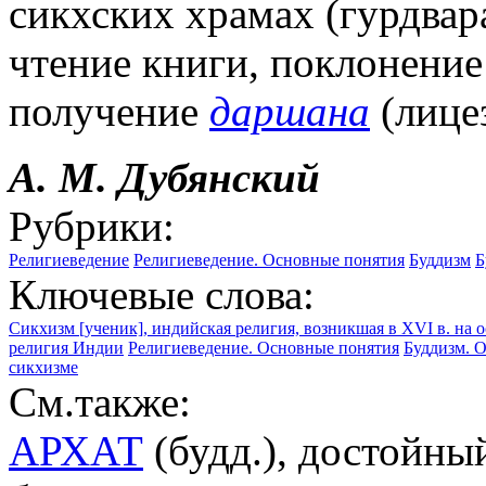
сикхских храмах (гурдвар
чтение книги, поклонение
получение
даршана
(лице
А. М. Дубянский
Рубрики:
Религиеведение
Религиеведение. Основные понятия
Буддизм
Б
Ключевые слова:
Сикхизм [ученик], индийская религия, возникшая в XVI в. на 
религия Индии
Религиеведение. Основные понятия
Буддизм. 
сикхизме
См.также:
АРХАТ
(будд.), достойный