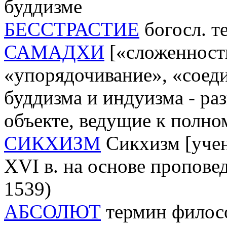
буддизме
БЕССТРАСТИЕ
богосл. т
САМАДХИ
[«сложенность
«упорядочивание», «соеди
буддизма и индуизма - ра
объекте, ведущие к полно
СИКХИЗМ
Сикхизм [учен
XVI в. на основе пропове
1539)
АБСОЛЮТ
термин филос