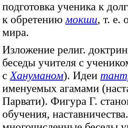
подготовка ученика к дол
к обретению
мокши
, т. е
мира.
Изложение религ. доктрин
беседы учителя с ученико
с
Хануманом
). Идеи
тант
именуемых агамами (наст
Парвати). Фигура
Г. стан
обучения, наставничества
многочисленные беседы у