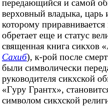
передающийся и самой об
верховный владыка, царь
которому приравнивается 
обретает еще и статус вел
священная книга сикхов 
Сахиб
), к-рой после смер
были символически перед
руководителя сикхской о
«Гуру Грантх», становитс
символом сикхской религи