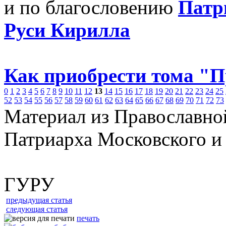
и по благословению
Патр
Руси Кирилла
Как приобрести тома "
0
1
2
3
4
5
6
7
8
9
10
11
12
13
14
15
16
17
18
19
20
21
22
23
24
25
52
53
54
55
56
57
58
59
60
61
62
63
64
65
66
67
68
69
70
71
72
73
Материал из Православно
Патриарха Московского и
ГУРУ
предыдущая статья
следующая статья
печать