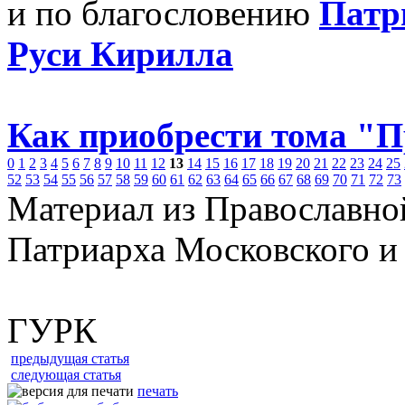
и по благословению
Патр
Руси Кирилла
Как приобрести тома "
0
1
2
3
4
5
6
7
8
9
10
11
12
13
14
15
16
17
18
19
20
21
22
23
24
25
52
53
54
55
56
57
58
59
60
61
62
63
64
65
66
67
68
69
70
71
72
73
Материал из Православно
Патриарха Московского и
ГУРК
предыдущая статья
следующая статья
печать