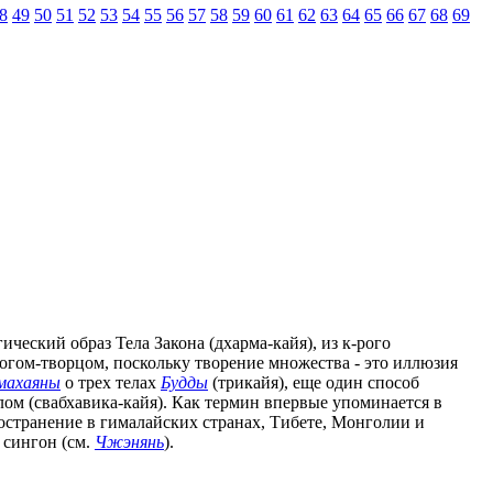
8
49
50
51
52
53
54
55
56
57
58
59
60
61
62
63
64
65
66
67
68
69
ический образ Тела Закона (дхарма-кайя), из к-рого
богом-творцом, поскольку творение множества - это иллюзия
махаяны
о трех телах
Будды
(трикайя), еще один способ
м (свабхавика-кайя). Как термин впервые упоминается в
ространение в гималайских странах, Тибете, Монголии и
 сингон (см.
Чжэнянь
).