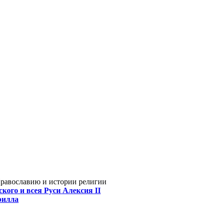
Православию и истории религии
кого и всея Руси Алексия II
рилла