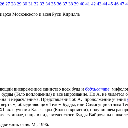
26
27
28
29
30
31
32
33
34
35
36
37
38
39
40
41
42
43
44
45
46
47
4
иарха Московского и всея Руси Кирилла
ряющий вневременное единство всех будд и
бодхисаттв
, мифолог
 будды (Тело воплощения) и все мироздание. Но А. не является 
дина и нерасчленима. Представления об А.- продолжение учения
твертым, объединяющим Телом Будды, или Самосущностным Тело
Х-XI вв. в учении Калачакры (Колесо времени), получившем расп
лялся иначе, напр. в виде вселенского Будды Вайрочаны в школе
одвижник огня. М., 1996.