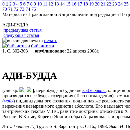
0
1
2
3
4
5
6
7
8
9
10
11
12
13
14
15
16
17
18
19
20
21
22
23
24
25
70
71
72
73
74
75
Материал из Православной Энциклопедии под редакцией Патр
АДИ-БУДДА
предыдущая статья
следующая статья
печать
библиотека
1
, С. 302-303
опубликовано:
22 апреля 2008г.
АДИ-БУДДА
[санскр.
-
], первобудда в буддизме
ваджраяны
, олицетво
производятся все будды созерцания (Тело наслаждения), земные
(
майя
) индивидуального сознания, подлинная же реальность е
выражения невыразимого единства абсолюта. Его называют че
тантрических текстах VII в., развитие доктрины относится к 
России. В Китае, Корее и Японии образ А. развивался и прелом
Лит.:
Гюнтер
Г
.
,
Трунгпа
Ч
. Заря тантры. СПб., 1993;
Экан
И
. П