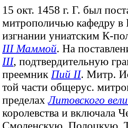
15 окт. 1458 г. Г. был по
митрополичью кафедру в 
изгнании униатским К-по
III Маммой
. На поставлен
III
, подтвердительную грам
преемник
Пий II
. Митр. И
той части общерус. митро
пределах
Литовского вел
королевства и включала Ч
Смоленскую, Полоцкую, 