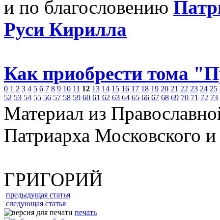
и по благословению
Патр
Руси Кирилла
Как приобрести тома "
0
1
2
3
4
5
6
7
8
9
10
11
12
13
14
15
16
17
18
19
20
21
22
23
24
25
52
53
54
55
56
57
58
59
60
61
62
63
64
65
66
67
68
69
70
71
72
73
Материал из Православно
Патриарха Московского и
ГРИГОРИЙ
предыдущая статья
следующая статья
печать