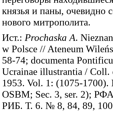
князья и паны, очевидно 
нового митрополита.
Ист.:
Prochaska
A
. Niezna
w Polsce // Ateneum Wileńsk
58-74; documenta Pontifi
Ucrainae illustrantia / Coll.
1953. Vol. 1: (1075-1700). 
OSBM; Sec. 3, ser. 2); РФА
РИБ. Т. 6. № 8, 84, 89, 1