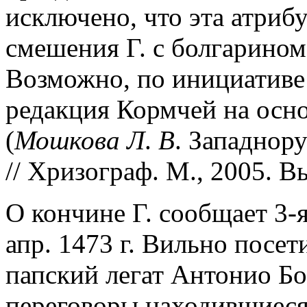
исключено, что эта атрибу
смешения Г. с болгарино
Возможно, по инициативе 
редакция Кормчей на осн
(
Мошкова Л
.
В
. Западнор
// Хризограф. М., 2005. Вы
О кончине Г. сообщает 3-я
апр. 1473 г. Вильно посе
папский легат Антонио Бо
переговоры находившиеся 