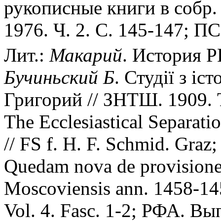
рукописные книги в собр. 
1976. Ч. 2. С. 145-147; ПС
Лит.:
Макарий
. История РЦ
Бучиньский
Б
. Студiï з iс
Григорий // ЗНТШ. 1909. Т
The Ecclesiastical Separat
// FS f. H. F. Schmid. Graz
Quedam nova de provisione 
Moscoviensis ann. 1458-14
Vol. 4. Fasc. 1-2; РФА. Вып