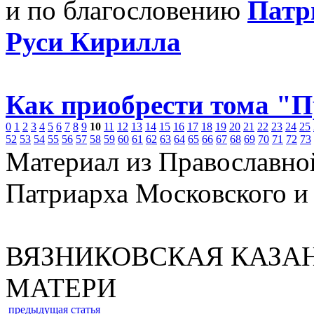
и по благословению
Патр
Руси Кирилла
Как приобрести тома "
0
1
2
3
4
5
6
7
8
9
10
11
12
13
14
15
16
17
18
19
20
21
22
23
24
25
52
53
54
55
56
57
58
59
60
61
62
63
64
65
66
67
68
69
70
71
72
73
Материал из Православно
Патриарха Московского и
ВЯЗНИКОВСКАЯ КАЗА
МАТЕРИ
предыдущая статья