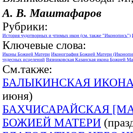
А. В.
Маштафаров
Рубрики:
История чудотворных и чтимых икон (см. также "Иконопись")
Ключевые слова:
Иконы Божией Матери
Иконография Божией Матери (Иконопи
чудесных исцелений
Вязниковская Казанская икона Божией Мат
См.также:
БАЛЫКИНСКАЯ ИКОНА
июня)
БАХЧИСАРАЙСКАЯ [М
БОЖИЕЙ МАТЕРИ
(празд