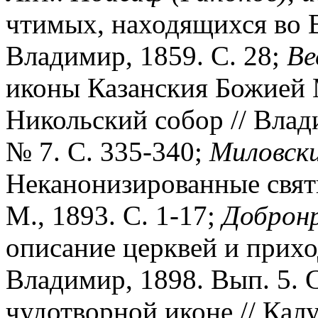
чтимых, находящихся во 
Владимир, 1859. С. 28;
Ве
иконы Казанския Божией 
Никольский собор // Влад
№ 7. С. 335-340;
Миловск
Неканонизированные свят
М., 1893. С. 1-17;
Доброн
описание церквей и прих
Владимир, 1898. Вып. 5. 
чудотворной иконе // Кал