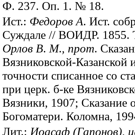
Ф. 237. Оп. 1. № 18.
Ист.:
Федоров
А
. Ист. соб
Суждале // ВОИДР. 1855. Т
Орлов
В
.
М
.
,
прот
. Сказа
Вязниковской-Казанской 
точности списанное со ст
при церк. б-ке Вязниковск
Вязники, 1907; Сказание 
Богоматери. Коломна, 1994
Лит.:
Иоасаф
(Гапонов),
и