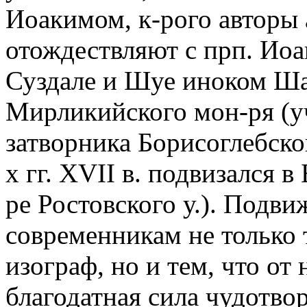
Иоакимом, к-рого авторы
отождествляют с прп. Ио
Суздале и Шуе иноком Ша
Мирликийского мон-ря (у
затворника Борисоглебского
х гг. XVII в. подвизался 
ре Ростовского у.). Подв
современникам не только 
изограф, но и тем, что о
благодатная сила чудотво