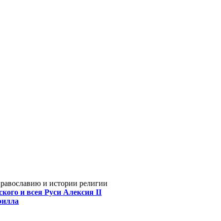
Православию и истории религии
кого и всея Руси Алексия II
рилла