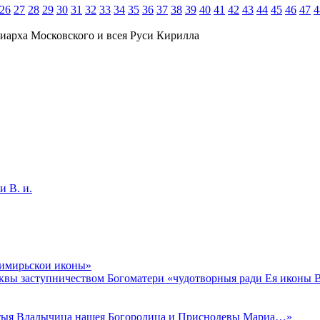
26
27
28
29
30
31
32
33
34
35
36
37
38
39
40
41
42
43
44
45
46
47
4
иарха Московского и всея Руси Кирилла
и В. и.
димирьскои иконы»
осквы заступничеством Богоматери «чудотворныя ради Ея иконы 
истыя Владычица нашея Богородица и Приснодевы Мариа…»