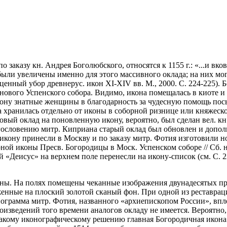
 заказу кн. Андрея Боголюбского, относятся к 1155 г.: «...и вко
ы были увеличены именно для этого массивного оклада; на них м
оценный убор древнерус. икон XI-XIV вв. М., 2000. С. 224-225). 
нового Успенского собора. Видимо, икона помещалась в киоте и
икону знатные женщины в благодарность за чудесную помощь пос
хранилась отдельно от иконы в соборной ризнице или княжеской
овый оклад на поновленную икону, вероятно, был сделан вел. к
агословению митр. Киприана старый оклад был обновлен и допол
 икону принесли в Москву и по заказу митр. Фотия изготовили н
й иконы Пресв. Богородицы в Моск. Успенском соборе // Сб. на 
й «Деисус» на верхнем поле перенесли на икону-список (см. С. 2
ны. На полях помещены чеканные изображения двунадесятых пр
енные на плоский золотой сканый фон. При одной из реставрац
нограмма митр. Фотия, названного «архиепископом России», впл
роизведений того времени аналогов окладу не имеется. Вероятно
акому иконографическому решению главная Богородичная икона 