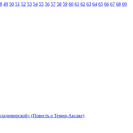
8
49
50
51
52
53
54
55
56
57
58
59
60
61
62
63
64
65
66
67
68
69
Владимирской» (Повесть о Темир-Аксаке)