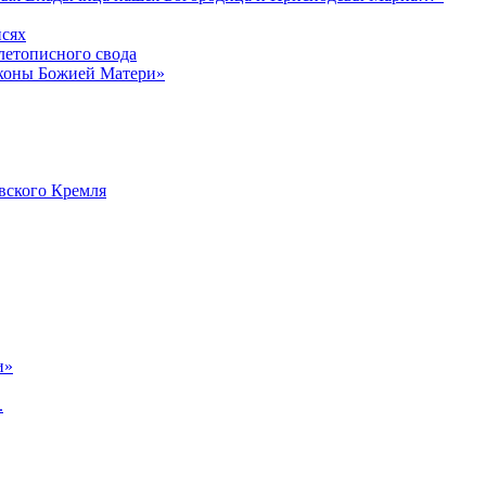
исях
летописного свода
коны Божией Матери»
овского Кремля
и»
.