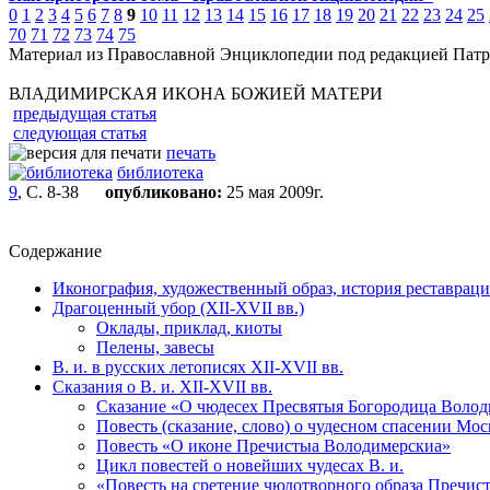
0
1
2
3
4
5
6
7
8
9
10
11
12
13
14
15
16
17
18
19
20
21
22
23
24
25
70
71
72
73
74
75
Материал из Православной Энциклопедии под редакцией Патр
ВЛАДИМИРСКАЯ ИКОНА БОЖИЕЙ МАТЕРИ
предыдущая статья
следующая статья
печать
библиотека
9
, С. 8-38
опубликовано:
25 мая 2009г.
Содержание
Иконография, художественный образ, история реставраци
Драгоценный убор (XII-XVII вв.)
Оклады, приклад, киоты
Пелены, завесы
В. и. в русских летописях XII-XVII вв.
Сказания о В. и. XII-XVII вв.
Сказание «О чюдесех Пресвятыя Богородица Воло
Повесть (сказание, слово) о чудесном спасении М
Повесть «О иконе Пречистыа Володимерскиа»
Цикл повестей о новейших чудесах В. и.
«Повесть на сретение чюдотворного образа Преч