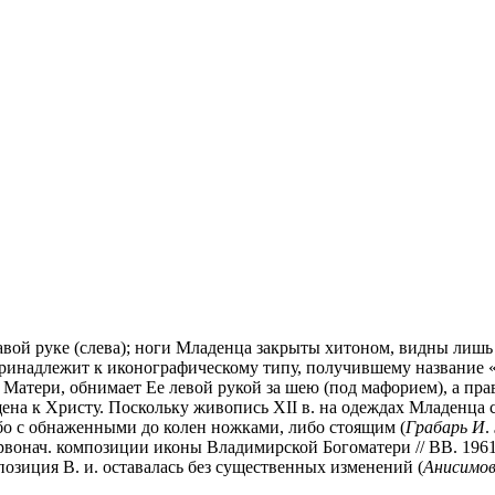
вой руке (слева); ноги Младенца закрыты хитоном, видны лишь 
принадлежит к иконографическому типу, получившему название «
Матери, обнимает Ее левой рукой за шею (под мафорием), а пра
щена к Христу. Поскольку живопись XII в. на одеждах Младенца
ибо с обнаженными до колен ножками, либо стоящим (
Грабарь И
.
ервонач. композиции иконы Владимирской Богоматери // ВВ. 1961.
позиция В. и. оставалась без существенных изменений (
Анисимо