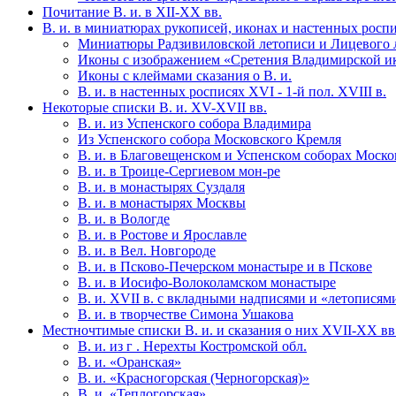
Почитание В. и. в XII-XX вв.
В. и. в миниатюрах рукописей, иконах и настенных росп
Миниатюры Радзивиловской летописи и Лицевого 
Иконы с изображением «Сретения Владимирской и
Иконы с клеймами сказания о В. и.
В. и. в настенных росписях XVI - 1-й пол. XVIII в.
Некоторые списки В. и. XV-XVII вв.
В. и. из Успенского собора Владимира
Из Успенского собора Московского Кремля
В. и. в Благовещенском и Успенском соборах Моск
В. и. в Троице-Сергиевом мон-ре
В. и. в монастырях Суздаля
В. и. в монастырях Москвы
В. и. в Вологде
В. и. в Ростове и Ярославле
В. и. в Вел. Новгороде
В. и. в Псково-Печерском монастыре и в Пскове
В. и. в Иосифо-Волоколамском монастыре
В. и. XVII в. с вкладными надписями и «летописям
В. и. в творчестве Симона Ушакова
Местночтимые списки В. и. и сказания о них XVII-XX вв
В. и. из г . Нерехты Костромской обл.
В. и. «Оранская»
В. и. «Красногорская (Черногорская)»
В. и. «Теплогорская»