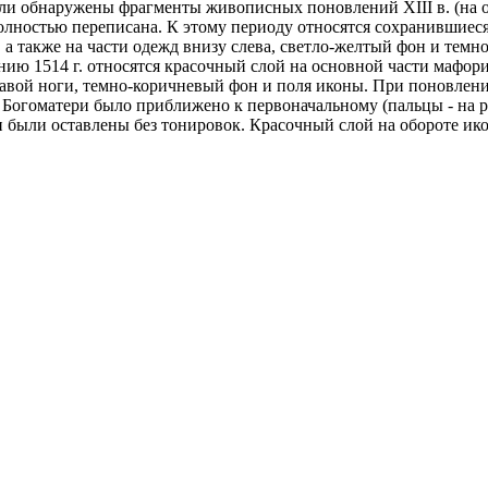
ли обнаружены фрагменты живописных поновлений XIII в. (на од
 полностью переписана. К этому периоду относятся сохранившие
, а также на части одежд внизу слева, светло-желтый фон и тем
ию 1514 г. относятся красочный слой на основной части мафория
правой ноги, темно-коричневый фон и поля иконы. При поновлен
 Богоматери было приближено к первоначальному (пальцы - на 
ыли оставлены без тонировок. Красочный слой на обороте иконы 