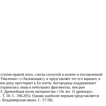
ступня правой ноги, слегка согнутой в колене и поставленной
Умиление» («Ласкающая»), и представляет тот его вариант, в
вую руку простирает к Ее плечу; Богородица поддерживает
 сохранилась лишь в небольших фрагментах, нек-рые
Э
. Древнейшая песнь материнства //
Он же
. О древнерус.
 Т. 18. С. 198-205). Однако наиболее верным представляется
в
. Владимирская икона. С. 57-58).