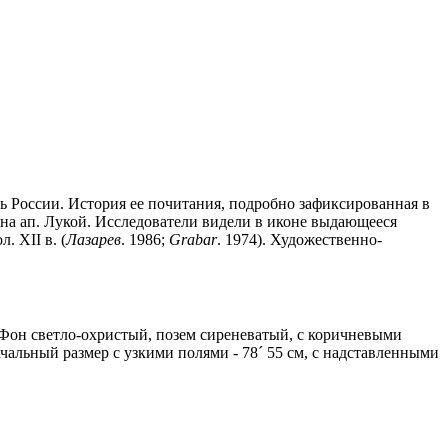
ынь России. История ее почитания, подробно зафиксированная в
сана ап. Лукой. Исследователи видели в иконе выдающееся
. XII в. (
Лазарев
. 1986;
Grabar
. 1974). Художественно-
. Фон светло-охристый, позем сиреневатый, с коричневыми
чальный размер с узкими полями - 78
´
55 см, с надставленными