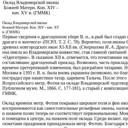
Оклад Владимирской иконы
Божией Матери. Кон. XIV -
нач. XV в. (ГММК)
Оклад Владимирской иконы
Божией Матери. Кон. XIV - нач. XV
в. (ГММК)
Первые сведения о драгоценном уборе В. и., к-рый был создан по
драгаго и женчюга» (ПСРЛ. Т. 2. С. 78). Вероятно, поля икон
древних новгородских икон XI-XII вв. (
Стерлигова И
.
А
. Драг
она имела во Владимирском княжестве, став главной святыней 
«Одигитрии». В сказании XII в. отмечается, что почитавшие 
составлявшие драгоценный приклад. Возможно, часть приклада 
времени претерпевший изменения, был разграблен татарами. Н
Москвы в 1395 г. В. и. была вновь украшена (возможно, по бл
пострадал при нашествии татар. царевича Талыча. После этого
Всероссийского митр. Фотия на окладе Владимирской чудотворно
Публичном музее. М., 1866. С. 177-181), а старый с композицие
ГММК.
Оклад времени митр. Фотия покрывал широкие поля и фон ико
воспринимаются как самостоятельные рельефные иконы, налож
и нижнем полях теперь не соответствует первоначальному. Мо
и помещена в центре, на нижнем поле оклада. Среди визант. п
сюжетами праздников принадлежала митр. Фотию. Благодаря т