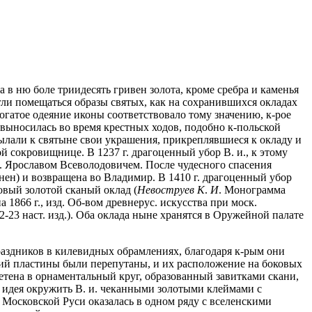
ва в ню боле триидесять гривен золота, кроме сребра и каменья
огли помещаться образы святых, как на сохранившихся окладах
Богатое одеяние иконы соответствовало тому значению, к-рое
 выносилась во время крестных ходов, подобно к-польской
ылали к святыне свои украшения, прикреплявшиеся к окладу и
 сокровищнице. В 1237 г. драгоценный убор В. и., к этому
н. Ярославом Всеволодовичем. После чудесного спасения
нен) и возвращена во Владимир. В 1410 г. драгоценный убор
овый золотой сканый оклад (
Невоструев К
.
И
. Монограмма
1866 г., изд. Об-вом древнерус. искусства при моск.
2-23 наст. изд.). Оба оклада ныне хранятся в Оружейной палате
аздников в килевидных обрамлениях, благодаря к-рым они
ий пластины были перепутаны, и их расположение на боковых
етена в орнаментальный круг, образованный завитками скани,
, идея окружить В. и. чеканными золотыми клеймами с
Московской Руси оказалась в одном ряду с вселенскими