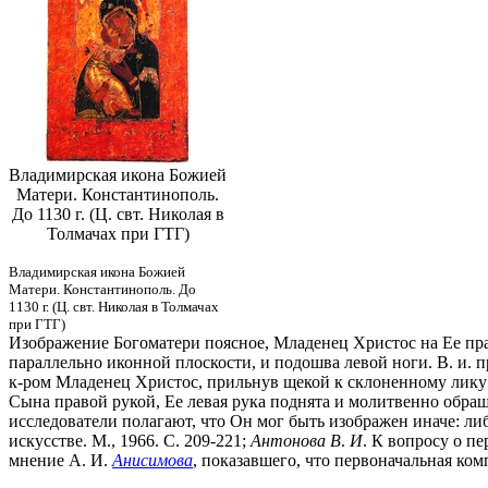
Владимирская икона Божией
Матери. Константинополь.
До 1130 г. (Ц. свт. Николая в
Толмачах при ГТГ)
Владимирская икона Божией
Матери. Константинополь. До
1130 г. (Ц. свт. Николая в Толмачах
при ГТГ)
Изображение Богоматери поясное, Младенец Христос на Ее пра
параллельно иконной плоскости, и подошва левой ноги. В. и. 
к-ром Младенец Христос, прильнув щекой к склоненному лику 
Сына правой рукой, Ее левая рука поднята и молитвенно обра
исследователи полагают, что Он мог быть изображен иначе: л
искусстве. М., 1966. С. 209-221;
Антонова В
.
И
. К вопросу о п
мнение А. И.
Анисимова
, показавшего, что первоначальная ком