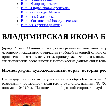
В. и. «Флорищевская»
В. и. «Ордынская-Поречская»
В. и. из слободы Мстёра
В. и. из г. Смоленска
В. и. «Оптинская-Новодивеевская»
В. и. из Харбина (Китай)
ВЛАДИМИРСКАЯ ИКОНА 
(празд. 21 мая, 23 июня, 26 авг.), самая ранняя из известных
летописях и сказаниях, отличается глубокой духовной связью 
произведение визант. искусства, принадлежащее кисти к-польског
стилистические особенности и исторические данные свидетельству
Иконография, художественный образ, история рес
Икона двусторонняя: на лицевой стороне - образ Богоматери с
разводами «под мрамор», поля темно-охристые, надписи (IС ХС
полями - 104
´
69 см. На лицевой и оборотной сторонах - глубокие