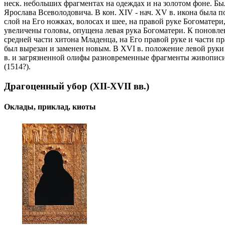
неск. небольших фрагментах на одеждах и на золотом фоне. Бы
Ярослава Всеволодовича. В кон. XIV - нач. XV в. икона была
слой на Его ножках, волосах и шее, на правой руке Богоматери
увеличены головы, опущена левая рука Богоматери. К поновлен
средней части хитона Младенца, на Его правой руке и части 
был вырезан и заменен новым. В XVI в. положение левой руки
в. и загрязненной олифы разновременные фрагменты живописи б
(1514?).
Драгоценный убор (XII-XVII вв.)
Оклады, приклад, киоты