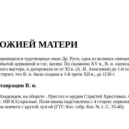
БОЖИЕЙ МАТЕРИ
 сохранившихся чудотворных икон Др. Руси, одна из великих свят
событий церковной и гос. жизни. По сказанию XV в., В. и. напи
о мастера, и датировали ее от XI в. (А. И. Анисимов) до 1-й пол
ют, что В. и. была создана в 1-й трети XII в., до 1130 г.
таврации В. и.
 Младенцем, на обороте - Престол и орудия Страстей Христовых
. НИ КА) красные. Поля иконы надставлены с 4 сторон: первона
 ковчеги с крутой лузгой (ГТГ: Кат. собр. Кат. № 1. С. 35-40).