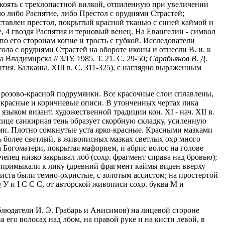
укоять с трехлопастной вилкой, отпиленную при увеличении
о либо Распятие, либо Престол с орудиями Страстей;
едставлен престол, покрытый красной тканью с синей каймой и
 4 гвоздя Распятия и терновый венец. На Евангелии - символ
по его сторонам копие и трость с губкой. Исследователи
ла с орудиями Страстей на обороте иконы и отнесли В. и. к
а Владимирска // ЗЛУ. 1985. Т. 21. С. 29-50;
Сарабьянов В
.
Д
.
тия. Балканы. XIII в. С. 311-325), с наглядно выраженным
розово-красной подрумянки. Все красочные слои сплавлены,
- красные и коричневые описи. В утонченных чертах лика
зыком визант. художественной традиции кон. XI - нач. XII в.
ице санкирная тень образует скорбную складку, усиленную
ми. Плотно сомкнутые уста ярко-красные. Красными мазками
 более светлый, в живописных мазках светлых охр много
 Богоматери, покрытая мафорием, и абрис волос на голове
епец низко закрывал лоб (сохр. фрагмент справа над бровью);
 примыкали к лику (древний фрагмент каймы виден вверху
ста были темно-охристые, с золотым ассистом; на простертой
Q
У и
I
С
C
С, от авторской живописи сохр. буква М и
блюдатели И. Э. Грабарь и Анисимов) на лицевой стороне
его волосах над лбом, на правой руке и на кисти левой, в