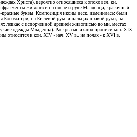
еждах Христа), вероятно относящиеся к эпохе вел. кн.
ся фрагменты живописи на плече и руке Младенца, красочный
но-красные буквы. Композиция иконы неск. изменилась: были
 Богоматери, на Ее левой руке и пальцах правой руки, на
иях левкас с испорченной древней живописью во мн. местах
рукаве одежды Младенца). Раскрытые из-под прописи кон. XIX
относится к кон. XIV - нач. XV в., на полях - к XVI в.