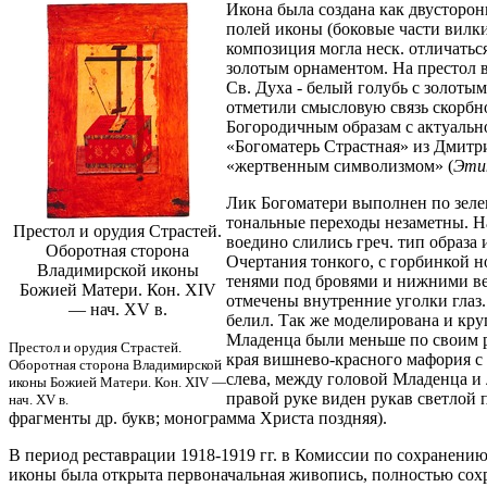
Икона была создана как двусторон
полей иконы (боковые части вилки
композиция могла неск. отличатьс
золотым орнаментом. На престол в
Св. Духа - белый голубь с золоты
отметили смысловую связь скорбно
Богородичным образам с актуально
«Богоматерь Страстная» из Дмитрие
«жертвенным символизмом» (
Эти
Лик Богоматери выполнен по зеле
тональные переходы незаметны. На
Престол и орудия Страстей.
воедино слились греч. тип образа
Оборотная сторона
Очертания тонкого, с горбинкой н
Владимирской иконы
тенями под бровями и нижними ве
Божией Матери. Кон. XIV
отмечены внутренние уголки глаз
— нач. XV в.
белил. Так же моделирована и кру
Младенца были меньше по своим ра
Престол и орудия Страстей.
края вишнево-красного мафория с
Оборотная сторона Владимирской
слева, между головой Младенца и
иконы Божией Матери. Кон. XIV —
правой руке виден рукав светлой 
нач. XV в.
фрагменты др. букв; монограмма Христа поздняя).
В период реставрации 1918-1919 гг. в Комиссии по сохранению
иконы была открыта первоначальная живопись, полностью сохра