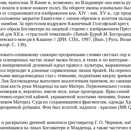
няя, выносная. В Киеве и, возможно, во Владимире она имела р
 вошли в новое нижнее поле). На обороте иконы изначально был
я от сохранившегося изображения кон. XIV - нач. XV в., где пр
озложены закрытое Евангелие с синим обрезом в золотом окладе,
м нимбом. За престолом водружен 8-конечный Голгофский крест, 
го образа Богоматери на лицевой стороне с изображением Престо
й для XII в. «страстной тематикой» (
Татић-Ђурић М
. Богородиц
вского мон-ря в Кашине // ДРИ. СПб., 1997. [Вып.:] Русь. Визан
нгоф
. С. 139).
новато-оливковому санкирю прозрачными слоями светлых охр и 
 освещенных частях лежат мазки белил, в тенях и по контурам 
 и вневременной духовный идеал правосл. культуры, выраженные я
оса переходят в длинные спрямленные линии бровей. На перенос
ками миндалевидных глаз с темными, поднятыми кверху зрачка
. Лик Богомладенца выполнен аналогичным приемом, но санкирь
пная кисть руки Младенца на шее Матери. Первоначально голова
змерам и, вероятно, имели неск. иные пропорции. Ярко-синий ч
 темно-охристой каймой, украшенной золотыми линиями, ближе
 ликом Матери). Судя по сохранившимся фрагментам, одежды Хри
прозрачной рубашки. Фон был золотой, надписи - красные (
MR
 и раскрытию древней живописи (реставратор Г. О. Чириков, на
нившаяся на ликах Богоматери и Младенца, а также частично на 