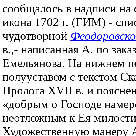
сообщалось в надписи на 
икона 1702 г. (ГИМ) - спи
чудотворной
Феодоровск
в.,- написанная А. по зак
Емельянова. На нижнем п
полууставом с текстом Ск
Пролога XVII в. и пояснен
«добрым о Господе намер
неотложным к Ея милости
Художественную манеру А