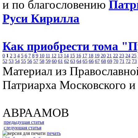
и по благословению
Патр
Руси Кирилла
Как приобрести тома "
0
1
2
3
4
5
6
7
8
9
10
11
12
13
14
15
16
17
18
19
20
21
22
23
24
25
52
53
54
55
56
57
58
59
60
61
62
63
64
65
66
67
68
69
70
71
72
73
Материал из Православно
Патриарха Московского и
АВРААМОВ
предыдущая статья
следующая статья
печать