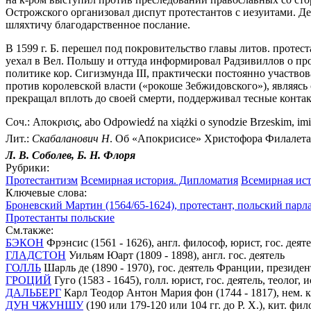
Острожского организовал диспут протестантов с иезуитами. Д
шляхтичу благодарственное послание.
В 1599 г. Б. перешел под покровительство главы литов. проте
уехал в Вел. Польшу и оттуда информировал Радзивиллов о про
политике кор. Сигизмунда III, практически постоянно участвов
против королевской власти («рокоше Зебжидовского»), являясь
прекращал вплоть до своей смерти, поддерживал тесные конта
Соч.: Αποκρισις, abo Odpowiedź na xiążki o synodzie Brzeskim, imi
Лит.:
Скабаланович Н
. Об «Апокрисисе» Христофора Филалета.
Л. В. Соболев, Б. Н. Флоря
Рубрики:
Протестантизм
Всемирная история. Дипломатия
Всемирная ист
Ключевые слова:
Броневский Мартин (1564/65-1624), протестант, польский пар
Протестанты польские
См.также:
БЭКОН
Фрэнсис (1561 - 1626), англ. философ, юрист, гос. деят
ГЛАДСТОН
Уильям Юарт (1809 - 1898), англ. гос. деятель
ГОЛЛЬ
Шарль де (1890 - 1970), гос. деятель Франции, президе
ГРОЦИЙ
Гуго (1583 - 1645), голл. юрист, гос. деятель, теолог, 
ДАЛЬБЕРГ
Карл Теодор Антон Мария фон (1744 - 1817), нем. ка
ДУН ЧЖУНШУ
(190 или 179-120 или 104 гг. до Р. Х.), кит. фил