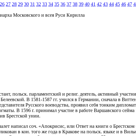
26
27
28
29
30
31
32
33
34
35
36
37
38
39
40
41
42
43
44
45
46
47
4
иарха Московского и всея Руси Кирилла
естант, польск. парламентский и религ. деятель, активный участ
леевской. В 1581-1587 гг. учился в Германии, сначала в Виттенб
представителя Русского воеводства, проявил себя тонким диплом
гматы. В 1596 г. принимал участие в работе Варшавского сейма 
тив Брестской унии.
алет написал соч. «Апокрисис, или Ответ на книги о Брестском
бликован в кон. того же года в Кракове на польск. языке и в Ви