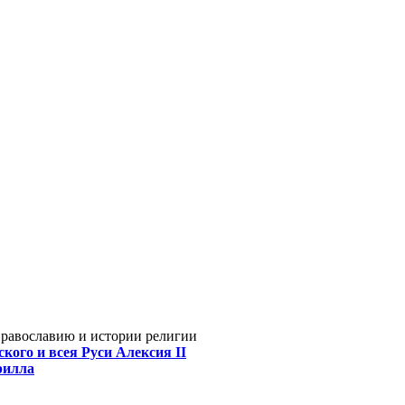
Православию и истории религии
кого и всея Руси Алексия II
рилла