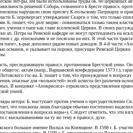
ческой лит-ры, им были использованы труды ок. 60 церковных а
правильность решений Собора, созванного в Бресте правосл. про
 епископы нарушили свою присягу К-польскому Патриарху и пра
части Б. опровергает утверждение Скарги о том, что только еп
м. Б. пишет, что долг мирян - повиноваться только таким власт
ч. учения о папе как главе вселенской Церкви. В своих рассужде
ики ап. Петра на Римской кафедре не могут претендовать на иск
ии с др. епископами и не посягали на них. В этой части тракт
м папе», к-рые дополнил рядом новых доводов. В 4-й части «Ап
тью османов, и указывает на пороки, присущие Римской Церкви.
ры.
ласть, преследовавшую правосл. противников Брестской унии. Он 
 общегос. актам (напр., Варшавской конфедерации 1573 г.), гар
Литовского гос-ва. Б. пишет о том, что принуждение в вопроса
ения, опасные для «вольностей» всей шляхты без различия испо
вных. В концовке «Апокрисиса» отразились представления правос
ской унией.
ляды автора: Б. выступает против учения о пресуществлении Св
тает, что епископы лишь благодаря обычаю постепенно выделил
остановления в вопросах веры»). Следует отметить, что эти взг
о с высказываниями на ту же тему в правосл. духе.
ского большое имение Вильск на Киевщине. В 1598 г. Б. участвов
оны правительства. В 1599 г. Б. присутствовал на Виленском съ