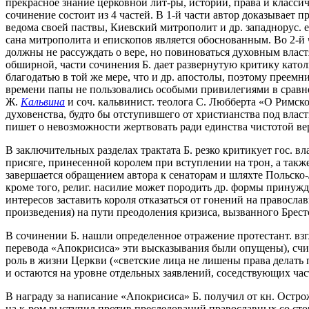
прекрасное знание церковной лит-ры, истории, права и класси
сочинение состоит из 4 частей. В 1-й части автор доказывает 
ведома своей паствы, Киевский митрополит и др. западнорус.
сана митрополита и епископов является обоснованным. Во 2-й 
должны не рассуждать о вере, но повиноваться духовным властя
обширной, части сочинения Б. дает развернутую критику католи
благодатью в той же мере, что и др. апостолы, поэтому преемн
времени папы не пользовались особыми привилегиями в сравнен
Ж.
Кальвина
и соч. кальвинист. теолога С. Любберта «О Римско
духовенства, будто бы отступившего от христианства под влас
пишет о невозможности жертвовать ради единства чистотой ве
В заключительных разделах трактата Б. резко критикует гос. в
присяге, принесенной королем при вступлении на трон, а также
завершается обращением автора к сенаторам и шляхте Польско-
кроме того, религ. насилие может породить др. формы принужд
интересов заставить короля отказаться от гонений на правосла
произведения) на пути преодоления кризиса, вызванного Брест
В сочинении Б. нашли определенное отражение протестант. взг
перевода «Апокрисиса» эти высказывания были опущены), счи
роль в жизни Церкви («светские лица не лишены права делать п
и остаются на уровне отдельных заявлений, соседствующих част
В награду за написание «Апокрисиса» Б. получил от кн. Острож
на к-ром выступил против преследований православных со стор