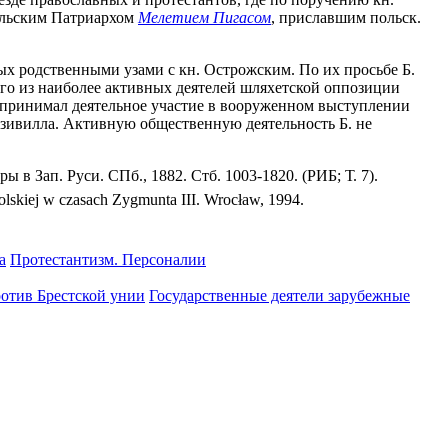
польским Патриархом
Мелетием Пигасом
, приславшим польск.
ых родственными узами с кн. Острожским. По их просьбе Б.
ного из наиболее активных деятелей шляхетской оппозиции
гг. принимал деятельное участие в вооруженном выступлении
дзивилла. Активную общественную деятельность Б. не
-ры в Зап. Руси. СПб., 1882. Стб. 1003-1820. (РИБ; Т. 7).
olskiej w czasach Zygmunta III. Wrocław, 1994.
а
Протестантизм. Персоналии
ротив Брестской унии
Государственные деятели зарубежные