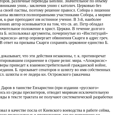
второв, различные переводы Библии. Значительное по объему
тивниками унии,- заключив унию с католич. Церковью без
ва своей паствы, поэтому решение правосл. Собора о лишении
ископы являются полноправными участниками Собора, а миряне
ям, к-рые преподают им истинное учение. В 3-й, наиболее
ниях автор основывается на том, что св. ап. Петр обладал
лючительное положение в христ. Церкви. В течение долгого
ата Б. использовал аргументы, почерпнутые из «Институций»
окрисиса» автор опровергает обвинения Скарги в адрес греч.
 В ответ на призывы Скарги сохранять церковное единство Б.
доказывает, что эти действия незаконны, т. к. противоречат
антировавшим сохранение в стране религ. мира. «Апокрисис»
х веры приведет к взаимоистребительной гражданской войне,
ведания. Б. призывает сенаторов и шляхту во имя собственных
л. шляхты и ее лидера кн. Острожского (заказчика
. Даров в таинстве Евхаристии (при издании «русского»
ись из среды пресвитеров, отводит мирянам исключительную
ляды в тексте трактата не получают систематической разработки
ал в качестве посла от Киевского воеводства в работе сейма,
езде православных и протестантов, где по поручению кн.