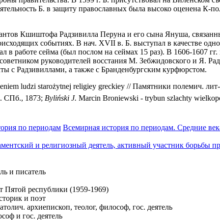
еятельность Б. в защиту православных была высоко оценена К-
стантов Кшиштофа Радзивилла Перуна и его сына Януша, связанн
исходящих событиях. В нач. XVII в. Б. выступал в качестве од
ал в работе сейма (был послом на сеймах 15 раз). В 1606-1607 
 советником руководителей восстания М. Зебжидовского и Я. Ра
кты с Радзивиллами, а также с Бранденбургским курфюрстом.
eniem ludzi starożytnej religiey greckiey // Памятники полемич. лит
 СПб., 1873;
Byli
ń
ski J.
Marcin Broniewski - trybun szlachty wielkop
ория по периодам
Всемирная история по периодам. Средние век
ламентский и религиозный деятель, активный участник борьбы п
ель и писатель
нт Пятой республики (1959-1969)
историк и поэт
толич. архиепископ, теолог, философ, гос. деятель
ософ и гос. деятель