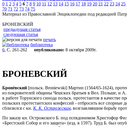
0
1
2
3
4
5
6
7
8
9
10
11
12
13
14
15
16
17
18
19
20
21
22
23
24
25
70
71
72
73
74
75
Материал из Православной Энциклопедии под редакцией Патр
БРОНЕВСКИЙ
предыдущая статья
следующая статья
печать
библиотека
6
, С. 261-262
опубликовано:
8 октября 2009г.
БРОНЕВСКИЙ
Бронéвский
[польск. Broniewski] Мартин (1564/65-1624), прот
из покровителей общины Чешских братьев в Вел. Польше, и А. Бе
в работе Торунского синода польск. протестантов в качестве 
польских протестантских конфессий - отбросить все спорные до
сблизился с кн.
К. К. Острожским
, возглавлявшим борьбу про
По заказу кн. Острожского Б. под псевдонимом Христофор Фил
«Брестский Собор и его защита» (изд. в 1597). Труд Б. был опу