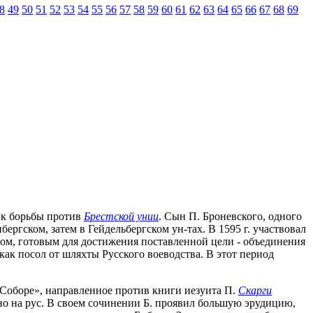
8
49
50
51
52
53
54
55
56
57
58
59
60
61
62
63
64
65
66
67
68
69
ник борьбы против
Брестской унии
. Сын П. Броневского, одного
ергском, затем в Гейдельбергском ун-тах. В 1595 г. участвовал
атом, готовым для достижения поставленной цели - объединения
как посол от шляхты Русского воеводства. В этот период
 Соборе», направленное против книги иезуита П.
Скарги
льно на рус. В своем сочинении Б. проявил большую эрудицию,