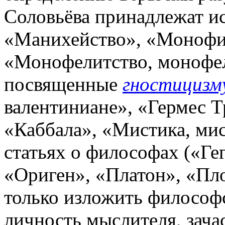
Соловьёва принадлежат ис
«Манихейство», «Монофи
«Монофелитство, монофел
посвященные
гностицизм
валентиниане», «Гермес Т
«Каббала», «Мистика, ми
статьях о философах («Ге
«Ориген», «Платон», «Пло
только изложить философс
личность мыслителя, зач