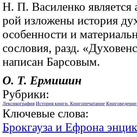
Н. П. Василенко является 
рой изложены история дух
особенности и материаль
сословия, разд. «Духовен
написан Барсовым.
О. Т. Ермишин
Рубрики:
Лексикография
История книги. Книгопечатание
Книговедение
Ключевые слова:
Брокгауза и Ефрона энцик