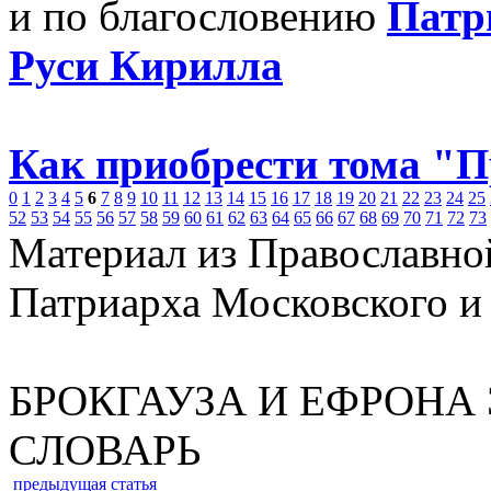
и по благословению
Патр
Руси Кирилла
Как приобрести тома "
0
1
2
3
4
5
6
7
8
9
10
11
12
13
14
15
16
17
18
19
20
21
22
23
24
25
52
53
54
55
56
57
58
59
60
61
62
63
64
65
66
67
68
69
70
71
72
73
Материал из Православно
Патриарха Московского и
БРОКГАУЗА И ЕФРОН
СЛОВАРЬ
предыдущая статья