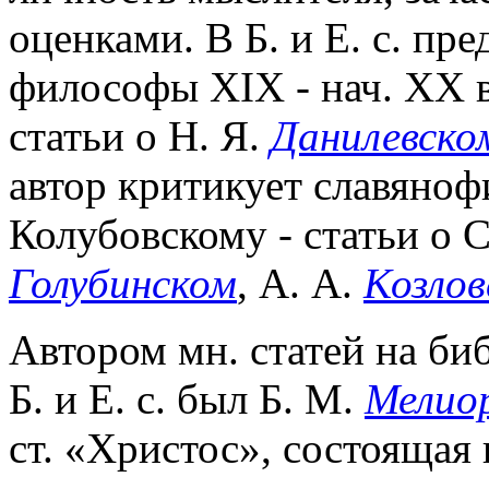
оценками. В Б. и Е. с. пре
философы XIX - нач. XX в
статьи о Н. Я.
Данилевско
автор критикует славяноф
Колубовскому - статьи о С
Голубинском
, А. А.
Козлов
Автором мн. статей на би
Б. и Е. с. был Б. М.
Мелио
ст. «Христос», состоящая и