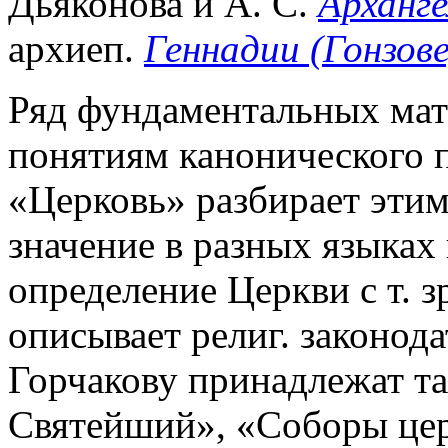
Дьяконова и А. С.
Арханге
архиеп.
Геннадии (Гонзове
Ряд фундаментальных мате
понятиям канонического п
«Церковь» разбирает этим
значение в разных языках 
определение Церкви с т. з
описывает религ. законод
Горчакову принадлежат т
Святейший», «Соборы цер