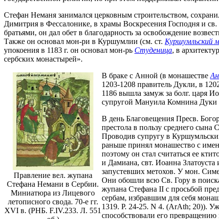
Стефан Неманя занимался церковным строительством, сохранили
Димитрия в Фессалонике, в храмы Воскресения Господня и св. 
братьями, он дал обет в благодарность за освобождение возвес
Также он основал мон-ри в Куршумлии (см. ст.
Куршумльский 
упокоения в 1183 г. он основал мон-рь
Студеница
, в архитекту
сербских монастырей».
В браке с Анной (в монашестве
Ан
1203-1208 правитель Дукли, в 1202
1186 вышла замуж за болг. царя И
супругой Мануила Комнина Дуки (
В день Благовещения Пресв. Богоро
престола в пользу среднего сына 
Проводив супругу в Куршумльский 
раньше принял монашество с имен
поэтому он стал считаться ее кти
и Дамиана, свт. Иоанна Златоуста
запустевших метохов. У мон. Симе
Правление вел. жупана
Они обошли всю Св. Гору в поиска
Стефана Немани в Сербии.
жупана Стефана II с просьбой пр
Миниатюра из Лицевого
сербам, избравшим для себя монашески
летописного свода. 70-е гг.
1319. P. 24-25. N 4. (ArAth; 20))
XVI в. (РНБ. F.IV.233. Л. 551
способствовали его превращению в