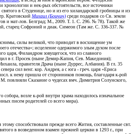
и хронологии и нек-рых обстоятельств, все источники
святого в Студенице, но и из его хиландарской гробницы и из
итр. Кратовский
Михаил (Боичич)
среди подарков со Св. земли
 мат-лов. Белград; М., 2009. Т. 1. С. 296. № 78). Такой же
й, старец Софроний и диак. Симеон (Там же. С. 336-337. №
яснимы, силы великой, что приводит в восхищение ум
воего отечества»; исцеление одержимого злым духом после
го царя, Филандром зовущегося, что из славного
дил в г. Просек (ныне Демир-Капия, Сев. Македония);
Михаила, правителя Драча (ныне Дуррес, Албания). В гл. 35
ера сил венг. кор. Андрея, а с юга - греч. царя «Ериса
впосл. к нему пришла от сторонников помощь, благодаря к-рой
. М. повлияли Сказание о чудесах вмч. Димитрия Солунского,
 собора, возле к-рой внутри храма находилось изначальное
енных писем родителей со всего мира).
и этому способствовали прежде всего Жития, составленные свт.
ятого в возведенном взамен прежней церкви в 1293 г., при