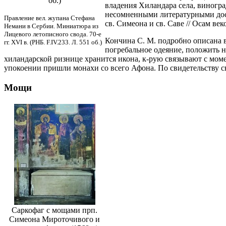
об.)
владения Хиландара села, виногра
несомненными литературными дос
Правление вел. жупана Стефана
св. Симеона и св. Саве // Осам веко
Немани в Сербии. Миниатюра из
Лицевого летописного свода. 70-е
Кончина С. М. подробно описана в 
гг. XVI в. (РНБ. F.IV.233. Л. 551 об.)
погребальное одеяние, положить н
хиландарской ризнице хранится икона, к-рую связывают с моме
упокоении пришли монахи со всего Афона. По свидетельству свт
Мощи
Саркофаг с мощами прп.
Симеона Мироточивого и