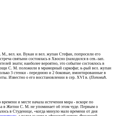
 М., вел. кн. Вукан и вел. жупан Стефан, попросили его
реча святыни состоялась в Хвосно (находился в сев.-зап.
телей знати; наиболее вероятно, это событие состоялось в
 мощи С. М. положили в мраморный саркофаг, к-рый вел. жупан
только 3 стенки - переднюю и 2 боковые, вмонтированные в
ты. Известно о его восстановлении в сер. XVI в. (
Поповић.
времени и месте начала истечения мира - вскоре по
а в Житии С. М. не упоминает об этом чуде. Первым о
алось в Студенице, «когда минуло мало времени от дня
оментиан
, а вслед за ним и афонский иером. Феодосий