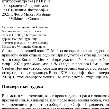
ктиторская фреска (1568 г.) в
Богородичной церкви мон-
ря Студеница. Фотография.
2021 г. Фото Mickey Mystique
/ Wikimedia Commons
Саркофаг с мощами прп. Симеона
Мироточивого и ктиторская
фреска (1568 г.) в Богородичной
церкви мон-ря Студеница.
Фотография. 2021 г. Фото Mickey
Mystique / Wikimedia Commons
Согласно последней воле, С. М. был похоронен в хиландарской ц
принести мощи отца на родину. При подготовке отъезда он отк
части совр. Косово и Метохии) при участии обоих старших брат
февр. 1207 г. (см.:
Максимовић Љ.
О године преноса Немањиних м
Стефан Неманя устроил себе для погребения еще до пострижени
стену строения, и крышку). В кон. XIV в. саркофаг был оскверн
2018). В этом саркофаге мощи С. М. почивают в Студенице и в 
Посмертные чудеса
В память о мироточении, к-рое происходило от раки с мощами 
преставлении, в Хиландаре, или после перенесения мощей, уже
мироточении от раки отца сообщает кор. Стефан Первовенчанны
преставления его, собрались все сотворить праздник отшествия 