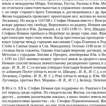
земли в междуречье Ибара, Топлицы, Пусты, Расины и Юж. Мор
он отличался самостоятельностью в управлении своими землям
г. он сверг старшего брата Тихомира и, договорившись с др. б
Желая поддержать провизант. ориентацию вел. жупана во внеш
Лесковац). Но когда в 1167/68 г. Стефан Неманя вместе с Венг
вскоре даровал ему свободу. Вернувшись на родину, Неманя зан
области Дукля и Юж. Далмация, а в 1183-1190 гг.- Зету, Шкодер 
Стефана Немани прибыло в Нюрнберг ко двору герм. имп. Фридр
крестоносцев через свои земли. Когда крестоносцы проходили 
ворот (ущелье между горными массивами Стара-Планина и Родоп
Стоби и Скопье (ныне в Сев. Македонии). Осенью 1190 (или 11
столица была сожжена. Однако благодаря мирному договору, 
Метохии с городами Липлян и Призрен, левобережье Юж. и Вел
с 1195 по 1203 занимал визант. престол) замуж за среднего сын
Немани способствовала значительному расширению границ и ук
деда.-
И. В., И. С.
) и весьма утвердил благодаря Божьей помощи
от албанцев Пилот (область возле оз. Шкодер.-
И. В., И. С.
), а 
Лесковац, Сербия.-
И. В., И. С.
), Реке (область между р. Юж. М
Лугомира, притока Вел. Моравы.-
И. В., И. С.
), Белицу, Лепен
В 80-х гг. XII в. Стефан Неманя при поддержке еп. Рашского Е
тот период среди сербов. По свидетельству Жития, составленн
других... казнями различными наказал, а иных лишил земель во
последователями арианства - см.:
Стефан Первовенчанный.
Жит
государственной религии, но при этом поддерживал сохранени