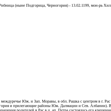
ибница (ныне Подгорица, Черногория) - 13.02.1199, мон-рь Хиланд
еждуречье Юж. и Зап. Моравы, в обл. Рашка с центром в г. Рас 
ногория и прилегающие районы Юж. Далмации и Сев. Албании). В
звращения родителей в Рас в ц. ап. Петра состоялось его крещен