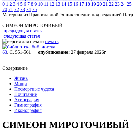
0
1
2
3
4
5
6
7
8
9
10
11
12
13
14
15
16
17
18
19
20
21
22
23
24
25
70
71
72
73
74
75
Материал из Православной Энциклопедии под редакцией Патр
СИМЕОН МИРОТОЧИВЫЙ
предыдущая статья
следующая статья
печать
библиотека
63
, С. 551-561
опубликовано:
27 февраля 2026г.
Содержание
Жизнь
Мощи
Посмертные чудеса
Почитание
Агиография
Гимнография
Иконография
СИМЕОН МИРОТОЧИВЫЙ