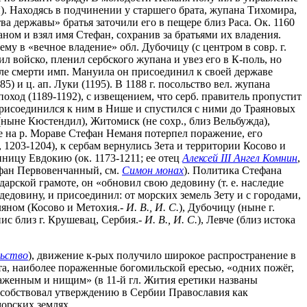
. Находясь в подчинении у старшего брата, жупана Тихомира,
 державы» братья заточили его в пещере близ Раса. Ок. 1160
аном и взял имя Стефан, сохранив за братьями их владения.
ему в «вечное владение» обл. Дубочицу (с центром в совр. г.
л войско, пленил сербского жупана и увез его в К-поль, но
осле смерти имп. Мануила он присоединил к своей державе
) и ц. ап. Луки (1195). В 1188 г. посольство вел. жупана
ход (1189-1192), с извещением, что серб. правитель пропустит
 присоединился к ним в Нише и спустился с ними до Траяновых
(ныне Кюстендил), Житомиск (не сохр., близ Вельбужда),
ве на р. Мораве Стефан Неманя потерпел поражение, его
, 1203-1204), к сербам вернулись Зета и территории Косово и
ницу Евдокию (ок. 1173-1211; ее отец
Алексей III Ангел Комнин
,
тефан Первовенчанный, см.
Симон монах
). Политика Стефана
рской грамоте, он «обновил свою дедовину (т. е. наследие
едовину, и присоединил: от морских земель Зету и с городами,
ляном (Косово и Метохия.-
И. В., И. С.
), Дубочицу (ныне г.
юнис близ г. Крушевац, Сербия.-
И. В., И. С.
), Левче (близ истока
льство
), движение к-рых получило широкое распространение в
та, наиболее пораженные богомильской ересью, «одних пожёг,
окаженным и нищим» (в 11-й гл. Жития еретики названы
пособствовал утверждению в Сербии Православия как
орских землях.