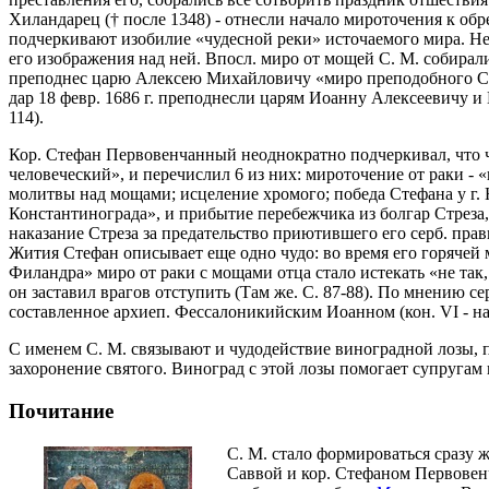
Хиландарец († после 1348) - отнесли начало мироточения к об
подчеркивают изобилие «чудесной реки» источаемого мира. Нек
его изображения над ней. Впосл. миро от мощей С. М. собирали
преподнес царю Алексею Михайловичу «миро преподобного Симеон
дар 18 февр. 1686 г. преподнесли царям Иоанну Алексеевичу и
114).
Кор. Стефан Первовенчанный неоднократно подчеркивал, что 
человеческий», и перечислил 6 из них: мироточение от раки -
молитвы над мощами; исцеление хромого; победа Стефана у г. 
Константинограда», и прибытие перебежчика из болгар Стреза, 
наказание Стреза за предательство приютившего его серб. прав
Жития Стефан описывает еще одно чудо: во время его горячей м
Филандра» миро от раки с мощами отца стало истекать «не так,
он заставил врагов отступить (Там же. С. 87-88). По мнению с
составленное архиеп. Фессалоникийским Иоанном (кон. VI - нач
С именем С. М. связывают и чудодействие виноградной лозы, п
захоронение святого. Виноград с этой лозы помогает супругам 
Почитание
С. М. стало формироваться сразу 
Саввой и кор. Стефаном Первовенч