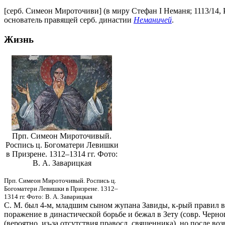
[серб. Симеон Мироточиви] (в миру Стефан I Неманя; 1113/14, Р
основатель правящей серб. династии
Неманичей
.
Жизнь
Прп. Симеон Мироточивый.
Роспись ц. Богоматери Левишки
в Призрене. 1312–1314 гг. Фото:
В. А. Заварицкая
Прп. Симеон Мироточивый. Роспись ц.
Богоматери Левишки в Призрене. 1312–
1314 гг. Фото: В. А. Заварицкая
С. М. был 4-м, младшим сыном жупана Завиды, к-рый правил в м
поражение в династической борьбе и бежал в Зету (совр. Чер
(вероятно, из-за отсутствия правосл. священника), но после во