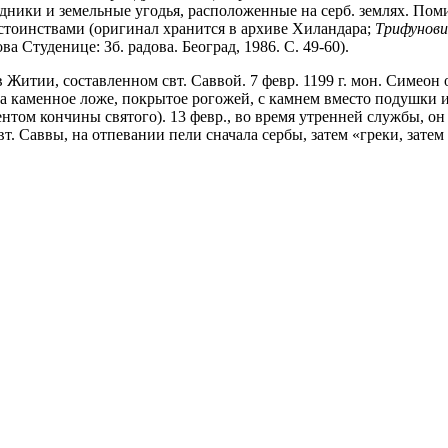
дники и земельные угодья, расположенные на серб. землях. Пом
тоинствами (оригинал хранится в архиве Хиландара;
Трифунови
ва Студенице: Зб. радова. Београд, 1986. С. 49-60).
Житии, составленном свт. Саввой. 7 февр. 1199 г. мон. Симеон о
а каменное ложе, покрытое рогожей, с камнем вместо подушки и
нтом кончины святого). 13 февр., во время утренней службы, он
. Саввы, на отпевании пели сначала сербы, затем «греки, затем 