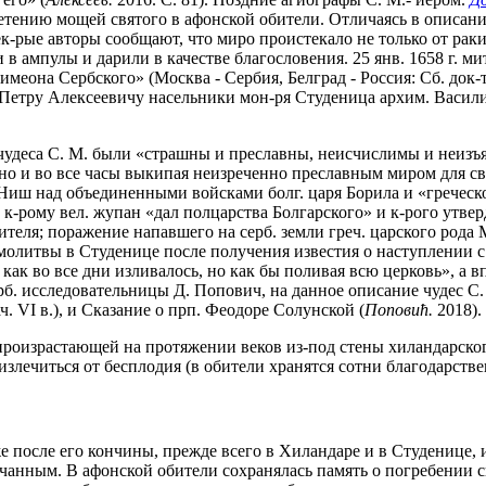
ретению мощей святого в афонской обители. Отличаясь в описани
-рые авторы сообщают, что миро проистекало не только от раки 
 в ампулы и дарили в качестве благословения. 25 янв. 1658 г. м
а Сербского» (Москва - Сербия, Белград - Россия: Сб. док-тов и
 Петру Алексеевичу насельники мон-ря Студеница архим. Васили
чудеса С. М. были «страшны и преславны, неисчислимы и неизъ
 «но и во все часы выкипая неизреченно преславным миром для с
Ниш над объединенными войсками болг. царя Борила и «греческо
к-рому вел. жупан «дал полцарства Болгарского» и к-рого утвер
ителя; поражение напавшего на серб. земли греч. царского рода 
олитвы в Студенице после получения известия о наступлении с сев
 как во все дни изливалось, но как бы поливая всю церковь», а 
ерб. исследовательницы Д. Попович, на данное описание чудес С
. VI в.), и Сказание о прп. Феодоре Солунской (
Поповић.
2018).
роизрастающей на протяжении веков из-под стены хиландарского
излечиться от бесплодия (в обители хранятся сотни благодарств
же после его кончины, прежде всего в Хиландаре и в Студенице, 
анным. В афонской обители сохранялась память о погребении св