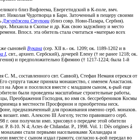
еликого близ Вифлеема, Евергетидский в К-поле, вмч.
свт. Николая Чудотворца в Бари. Заточенный в пещеру своими
рь
Джурджеви Ступови
(близ совр. Нови-Пазара, Сербия).
арх. Михаила в Скопье и др. Как свою задужбину и место
времени. Впосл. эта обитель стала считаться «матерью всех
также сыновей
Вукана
(сер. XII в.- ок. 1209; ок. 1189-1202 и в
а I
, свт., архиеп. Сербский), дочерей Елену († не ранее 1218; ок.
Евгения) и предположительно Ефимию († 1217-1224; была 1-й
ия С. М., составленного свт. Саввой), Стефан Неманя отрекся от
Его супруга также приняла монашество, с именем Анастасия.
шел на Афон и поселился вместе с младшим сыном, к-рый еще
ой обители были проведены масштабные строительные работы,
дицы, Преображения Господня, во имя св. бессребреников Космы
гоприимца в местности Просфорион и приобретены неск.
Афоне, предназначенный для проживания именно серб. монахов.
 визант. имп. Алексею III Ангелу, тестю правившего серб.
198 г. они получили имп. хрисовул о передаче этой обители
P. 8-10. N 4; Actes de Chilandar. P., 1998. Vol. 1: Dès origines á
серб. монахами стали первыми насельниками Хиландара и
он вместе с сыном издал грамоту, согласно к-рой передал во