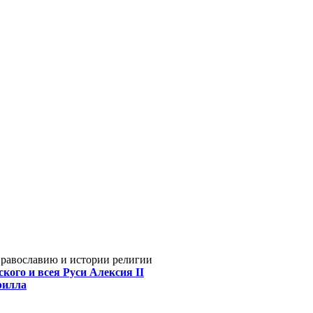
Православию и истории религии
кого и всея Руси Алексия II
рилла