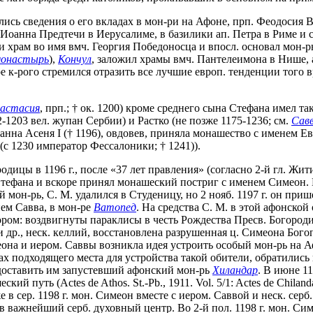
сь сведения о его вкладах в мон-ри на Афоне, прп. Феодосия В
Иоанна Предтечи в Иерусалиме, в базилики ап. Петра в Риме и 
ти храм во имя вмч. Георгия Победоносца и впосл. основал мон-
монастырь
),
Кончул
, заложил храмы вмч. Пантелеимона в Нише, 
ре к-рого стремился отразить все лучшие европ. тенденции того 
астасия
, прп.; † ок. 1200) кроме среднего сына Стефана имел 
-1203 вел. жупан Сербии) и Растко (не позже 1175-1236; см.
Савв
оанна Асеня I († 1196), овдовев, приняла монашество с именем 
с 1230 император Фессалоники; † 1241)).
дицы в 1196 г., после «37 лет правления» (согласно 2-й гл. Жит
Стефана и вскоре принял монашеский постриг с именем Симеон. 
мон-рь, С. М. удалился в Студеницу, но 2 нояб. 1197 г. он при
ем Савва, в мон-ре
Ватопед
. На средства С. М. в этой афонск
тором: воздвигнуты параклисы в честь Рождества Пресв. Богоро
 и др., неск. келлий, восстановлена разрушенная ц. Симеона Бо
она и иером. Саввы возникла идея устроить особый мон-рь на 
х подходящего места для устройства такой обители, обратились к
едоставить им запустевший афонский мон-рь
Хиландар
. В июне 1
й путь (Actes de Athos. St.-Pb., 1911. Vol. 5/1: Actes de Chilandar. 
. Уже в сер. 1198 г. мон. Симеон вместе с иером. Саввой и неск. 
 важнейший серб. духовный центр. Во 2-й пол. 1198 г. мон. Симе