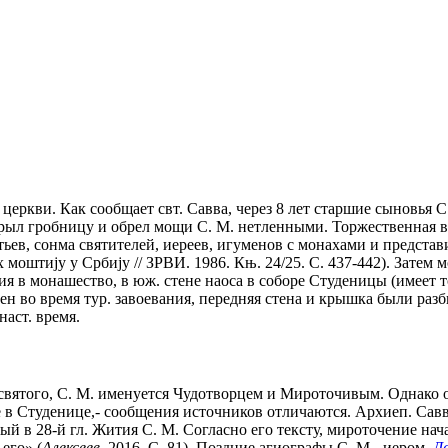
еркви. Как сообщает свт. Савва, через 8 лет старшие сыновья С.
рыл гробницу и обрел мощи С. М. нетленными. Торжественная вст
ьев, сонма святителей, иереев, игуменов с монахами и представи
оштиjу у Србиjу // ЗРВИ. 1986. Књ. 24/25. С. 437-442). Затем
я в монашество, в юж. стене наоса в соборе Студеницы (имеет 
ен во время тур. завоевания, передняя стена и крышка были разби
наст. время.
святого, С. М. именуется Чудотворцем и Мироточивым. Однако о 
 в Студенице,- сообщения источников отличаются. Архиеп. Савв
й в 28-й гл. Жития С. М. Согласно его тексту, мироточение нач
его» (
Алексеев.
2016. С. 81). Поздние агиографы С. М.- иером.
Д