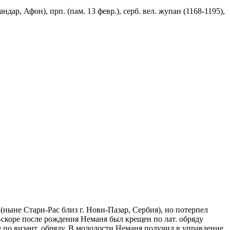
ар, Афон), прп. (пам. 13 февр.), серб. вел. жупан (1168-1195),
(ныне Стари-Рас близ г. Нови-Пазар, Сербия), но потерпел
скоре после рождения Неманя был крещен по лат. обряду
ие по визант. обряду. В молодости Неманя получил в управление