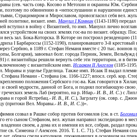
авы (сев. часть совр. Косово и Метохии и окраины Юж. Сербии)
и, поэтому по обвинению в «непослушании и нарушении единства
ратьями, Страцимиром и Мирославом, провозгласил себя вел. жуп
ней политике, визант. имп.
Мануил I Комнин
(1143-1180) передал 
рией вступил в войну с Византией, то имп. Мануил лично возглави
ялся устройством на своих землях гос-ва по визант. образцу. П
и весь зал. Бока-Которска. В Которе он построил резиденцию (1185
иха I Барбароссы (1152-1190), планировавшего 3-й крестовый по
через Сербию, в 1189 г. Стефан Неманя вместе с 20 тыс. воинов
ы, Болгария), завоевал болг. города Перник, Земен, Вельбужд 
91) г. византийцы решили вернуть себе эти территории, и в бит
заключенному с византийским имп.
Исааком II Ангелом
(1185-1195
. Моравы и ущелье Грделица. Также имп. Исаак II выдал племян
а Стефана Немани - Стефана (ок. 1166-1227; впосл. серб. кор. С
реплению положения Сербского гос-ва. Как говорится в Хиланда
 и своей мудрости, данной от Бога, и поднял погибающую свою д
от греческих земель Лаб (вероятно, на р. Ибар.-
И. В., И. С.
) с Лип
орава и горой Ястребац.-
И. В., И. С.
), Загрлату (ок. совр. с. Дж
ицу (притоки Вел. Моравы.-
И. В., И. С.
))».
вфимия созвал в Рашке собор против богомилов (см. в ст.
Богоми
ого его сыном Стефаном, вел. жупан направил экспедицию в мес
 владении своем, а дома их и имения их все, собрав, раздал пр
ие св. Симеона //
Алексеев.
2016. Т. 1. С. 71). Стефан Неманя с
е лат. обряда среди католиков, проживавших в основном на прим