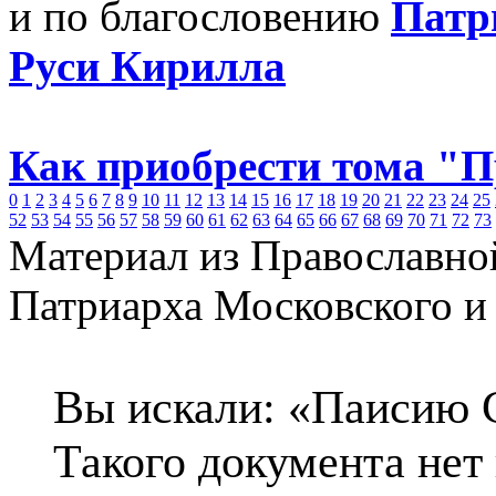
и по благословению
Патр
Руси Кирилла
Как приобрести тома "
0
1
2
3
4
5
6
7
8
9
10
11
12
13
14
15
16
17
18
19
20
21
22
23
24
25
52
53
54
55
56
57
58
59
60
61
62
63
64
65
66
67
68
69
70
71
72
73
Материал из Православно
Патриарха Московского и
Вы искали: «Паисию 
Такого документа нет