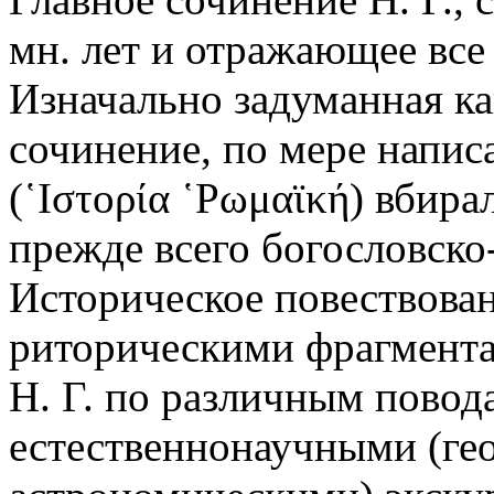
мн. лет и отражающее все
Изначально задуманная к
сочинение, по мере напис
(῾Ιστορία ῾Ρωμαϊκή) вбира
прежде всего богословско
Историческое повествован
риторическими фрагмента
Н. Г. по различным пово
естественнонаучными (ге