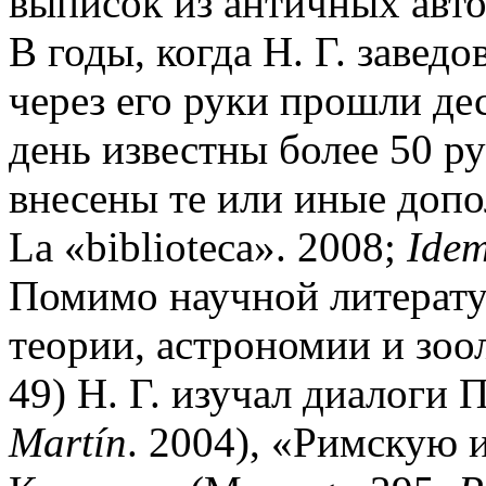
выписок из античных авто
В годы, когда Н. Г. завед
через его руки прошли де
день известны более 50 ру
внесены те или иные допо
La «biblioteca». 2008;
Idem
Помимо научной литерату
теории, астрономии и зоо
49) Н. Г. изучал диалоги П
Mart
í
n
. 2004), «Римскую