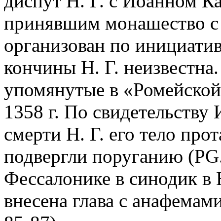
диспут Н. Г. с Иоанном Ка
принявшим монашество с
организован по инициатив
кончины Н. Г. неизвестна
упомянутые в «Ромейской 
1358 г. По свидетельству
смерти Н. Г. его тело пр
подвергли поруганию (PG. 
Фессалонике в синодик в
внесена глава с анафемами 