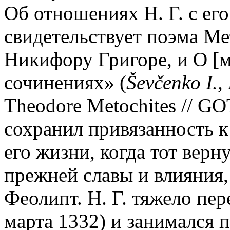
Об отношениях Н. Г. с ег
свидетельствует поэма М
Никифору Григоре, и О [
сочинениях» (
Š
ev
č
enko I.,
Theodore Metochites // GOTR
сохранил привязанность к
его жизни, когда тот вер
прежней славы и влияния,
Феолипт. Н. Г. тяжело пе
марта 1332) и занимался 