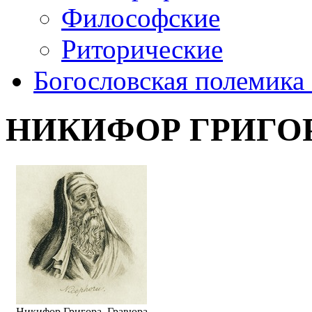
Философcкие
Риторические
Богословская полемика 
НИКИФОР ГРИГО
Никифор Григора. Гравюра