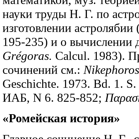
науки труды Н. Г. по астр
изготовлении астролябии 
195-235) и о вычислении д
Gr
é
goras.
Calcul. 1983). 
сочинений см.:
Nikephoros
Geschichte. 1973. Bd. 1. S.
ИАБ, N 6. 825-852;
Παρασ
«Ромейская история»
Главное сочинение Н. Г.,