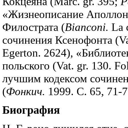
Кокцеяна (Marc. gr. 395;
P
«Жизнеописание Аполлон
Филострата (
Bianconi.
La c
сочинения Ксенофонта (Vat. 
Egerton. 2624), «Библиоте
польского (Vat. gr. 130. Fo
лучшим кодексом сочинения
(
Фонкич.
1999. С. 65, 71-7
Биография