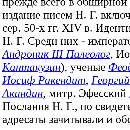
прежде всего в обширной 
издание писем Н. Г. включ
сер. 50-х гг. XIV в. Иден
Н. Г. Среди них - импера
Андроник III Палеолог
, И
Кантакузин
), ученые
Фео
Иосиф Ракендит
,
Георги
Акиндин
, митр. Эфесский
Послания Н. Г., по свиде
адресаты зачитывали и обс