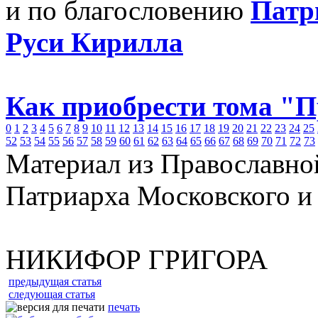
и по благословению
Патр
Руси Кирилла
Как приобрести тома "
0
1
2
3
4
5
6
7
8
9
10
11
12
13
14
15
16
17
18
19
20
21
22
23
24
25
52
53
54
55
56
57
58
59
60
61
62
63
64
65
66
67
68
69
70
71
72
73
Материал из Православно
Патриарха Московского и
НИКИФОР ГРИГОРА
предыдущая статья
следующая статья
печать