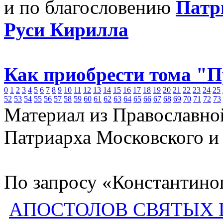
и по благословению
Патр
Руси Кирилла
Как приобрести тома "
0
1
2
3
4
5
6
7
8
9
10
11
12
13
14
15
16
17
18
19
20
21
22
23
24
25
52
53
54
55
56
57
58
59
60
61
62
63
64
65
66
67
68
69
70
71
72
73
Материал из Православно
Патриарха Московского и
По запросу «Константино
АПОСТОЛОВ СВЯТЫХ 