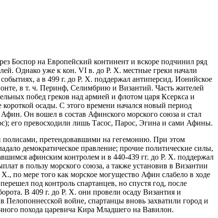
через Боспор на Европейский континент и вскоре подчинил ряд
ей. Однако уже к кон. VI в. до Р. Х. местные греки начали
обытиях, а в 499 г. до Р. Х. поддержал антиперсид. Ионийское
спонте, в т. ч. Перинф, Селимбрию и Византий. Часть жителей
ельных побед греков над армией и флотом царя Ксеркса и
е короткой осады. С этого времени начался новый период
 Афин. Он вошел в состав Афинского морского союза и стал
с); его превосходили лишь Тасос, Парос, Эгина и сами Афины.
и полисами, претендовавшими на гегемонию. При этом
бладало демократическое правление; прочие политические силы,
авшимся афинским контролем и в 440-439 гг. до Р. Х. поддержал
плат в пользу морского союза, а также установив в Византии
 Х., по мере того как морское могущество Афин слабело в ходе
ерешел под контроль спартанцев, но спустя год, после
рота. В 409 г. до Р. Х. они провели осаду Византия и
 в Пелопоннесской войне, спартанцы вновь захватили город и
дачного похода царевича Кира Младшего на Вавилон.