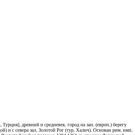
l, Турция], древний и средневек. город на зап. (европ.) берегу
 и с севера зал. Золотой Рог (тур. Халич). Основан рим. имп.