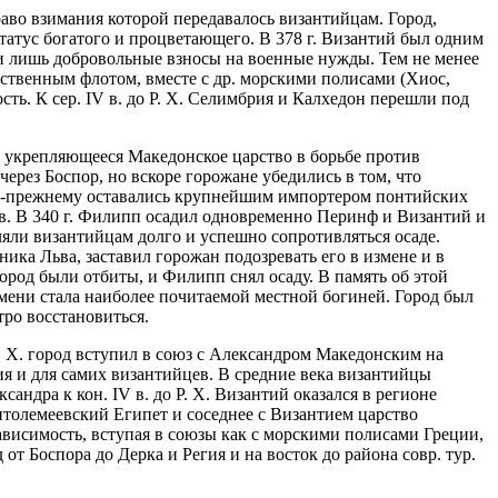
раво взимания которой передавалось византийцам. Город,
татус богатого и процветающего. В 378 г. Византий был одним
ли лишь добровольные взносы на военные нужды. Тем не менее
бственным флотом, вместе с др. морскими полисами (Хиос,
ть. К сер. IV в. до Р. Х. Селимбрия и Калхедон перешли под
л укрепляющееся Македонское царство в борьбе против
ерез Боспор, но вскоре горожане убедились в том, что
по-прежнему оставались крупнейшим импортером понтийских
в. В 340 г. Филипп осадил одновременно Перинф и Византий и
яли византийцам долго и успешно сопротивляться осаде.
ка Льва, заставил горожан подозревать его в измене и в
род были отбиты, и Филипп снял осаду. В память об этой
емени стала наиболее почитаемой местной богиней. Город был
тро восстановиться.
. Х. город вступил в союз с Александром Македонским на
я и для самих византийцев. В средние века византийцы
сандра к кон. IV в. до Р. Х. Византий оказался в регионе
птолемеевский Египет и соседнее с Византием царство
висимость, вступая в союзы как с морскими полисами Греции,
т Боспора до Дерка и Регия и на восток до района совр. тур.