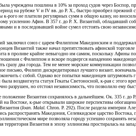
. была учреждена пошлина в 10% за проход судов через Боспор, п
иод на рубеже V и IV вв. до Р. Х., быстро приобрел прежний с
ны к-рого не платили регулярных сумм в общую казну, но вноси
ому усилению Афин. В 357 г. до Р. Х. Византий, обладавший со
янами и в последовавшей войне сумел отстоять свою независимос
зантий заключил союз с царем Филиппом Македонским и поддержа
онцев Византий также начал препятствовать афинской торговле ч
ита в проливе крайне невыгодно им самим, поскольку Афины 
отношения с Филиппом и вскоре подвергся нападению македонце
ь сразу два города. Тем не менее морские коммуникации позвол
е письмо, Филипп дискредитировал лучшего визант. военачальни
кончить с собой. Однако все попытки македонцев штурмовать го
была воздвигнута статуя Гекаты Светоносной, к-рая с этого вр
чно разрушен, но отстоял независимость, что позволило ему быс
 положение Византия сохранялось в дальнейшем. Ок. 335 г. до Р
й на Востоке, к-рые открывали широкие перспективы обогащени
Византия (
Ioan. Malal.
Chron. P. 292). После раздела империи Алек
лись распространять Македония, Селевкидское царство Востока, 
эллинистическом мире позволяла городу успешно сохранять неза
территория Византия в эпоху эллинизма простиралась на запад о