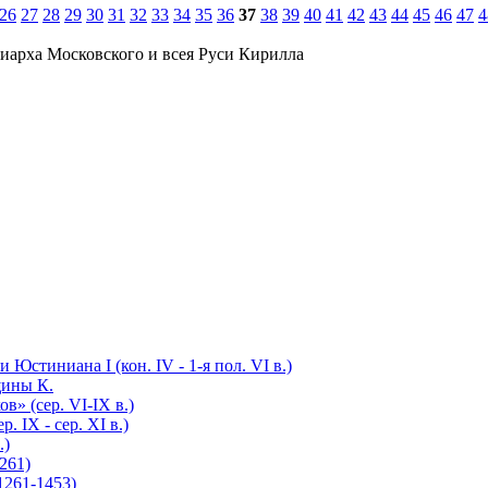
26
27
28
29
30
31
32
33
34
35
36
37
38
39
40
41
42
43
44
45
46
47
4
иарха Московского и всея Руси Кирилла
Юстиниана I (кон. IV - 1-я пол. VI в.)
щины К.
в» (cер. VI-IX в.)
 IX - сер. XI в.)
.)
261)
1261-1453)