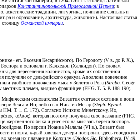
 и Византийской империи; в 1204-1261 гг. столица Латинской
триархов
Константинопольской Православной Церкви
; в
о, аскетические традиции, литургика, почитание святынь и
т-ра и образование, архитектура, живопись). Настоящая статья
 в столицу
Османской империи
.
ике» еп. Евсевия Кесарийского). По Геродоту (V в. до Р. Х.),
г Боспора и основали г. Калхедон (Халкидон). По словам
ины для переселения колонистов, кроме их собственной
антия получили от дельфийского оракула Аполлона повеление
няли удобного положения мыса у Золотого Рога (
Strabo.
Geogr.
 местных племен, видимо фракийцев (FHG. T. 5. P. 188-190).
. Мифическим основателем Византия считался охотник и воин
чери Зевса и Ио; либо сын Ниса из Мегар (
Steph. Byzant.
ы НМ. Т. 1. С. 172). Согласно Исихию Милетскому, Ио,
ράτιος κόλπος), которая поэтому получила свое название (FHG.
це жертвенного быка и унес его на мыс зап. берега Боспора.
Посейдона. По версии Иоанна Малалы (VI в.), Визант был
сти и порта, к-рый завещал дочери построить здесь городскую
 во время их плавания в Колхиду (
Diodor. Sic.
Bibliotheca. IV 49.