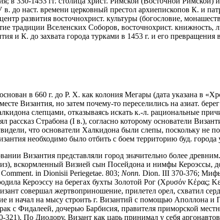
тия; в 330-1453 гг. столица христ. Римской (Восточной Римской)
V в. до наст. времени церковный престол архиепископов К. и па
ентр развития восточнохрист. культуры (богословие, монашеств
тие традиции Вселенских Соборов, восточнохрист. книжность, ли
ия и К. до захвата города турками в 1453 г. и его превращения
ован в 660 г. до Р. Х. как колония Мегары (дата указана в «Хрон
есте Византия, но затем почему-то переселились на азиат. бере
лкидона слепцами, отказываясь искать к.-л. рациональные прич
чнял рассказ Страбона (I в.), согласно которому основатели Виз
видели, что основатели Халкидона были слепы, поскольку не по
зантия необходимо было отбить с боем территорию буд. города у
овании Византия представляли город значительно более древним
 Виз), вскормленный Визией сын Посейдона и нимфы Кероэссы, до
Comment. in Dionisii Periegetae. 803;
Nonn.
Dion. III 370-376; Миф
родила Кероэссу на берегах бухты Золотой Рог (Χρυσόν Κέρας; Κε
 Визант совершал жертвоприношение, прилетел орел, схватил серд
ие и начал на мысу строить г. Византий с помощью Аполлона и 
ак с Фидалеей, дочерью Барбисия, правителя приморской местно
20-321). По Диодору, Визант как царь принимал у себя аргонавтов