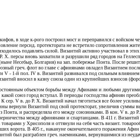
 скифов, в ходе к-рого построил мост и переправился с войском 
новление персид. протектората не встретило сопротивления жител
одилось подавлять силой. Византий активно участвовал в этих с
о Р. Х. персы вновь захватили и разрушили ряд городов на Гелле
ныне Несебыр, Болгария) на зап. побережье Понта. После решит
оюзный греч. флот во главе с афинянами овладел Византием посл
 V - 1-й пол. IV в. Византий развивался под сильным влиянием
антий вносил в казну союза один из крупнейших взносов (форо
о постоянным объектом борьбы между Афинами и любыми другим
в какой союз город вступал. В периоды господства афинян прео
 сер. V в. до Р. Х. Византий начал тяготиться все более усилив
ины вернули Византий под свой протекторат, увеличив суммы вы
 Понта, и распределяла его между союзниками. В кон. V в. до Р.
рничества между афинянами и спартанцами. В 411 г. Византий п
оварами у Хрисополя и оттянули на себя часть визант. товарообо
ших ворота. В 405 г., накануне окончательного поражения Афин
Византий был разграблен греч. наемниками, вернувшимися из неу