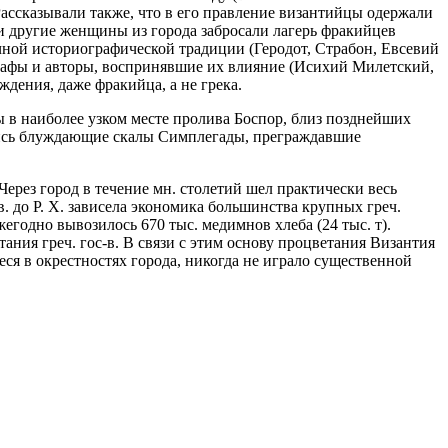
ассказывали также, что в его правление византийцы одержали
и другие женщины из города забросали лагерь фракийцев
 в античной историографической традиции (Геродот, Страбон, Евсевий
графы и авторы, воспринявшие их влияние (Исихий Милетский,
ждения, даже фракийца, а не грека.
 в наиболее узком месте пролива Боспор, близ позднейших
ились блуждающие скалы Симплегады, преграждавшие
ерез город в течение мн. столетий шел практически весь
в. до Р. Х. зависела экономика большинства крупных греч.
жегодно вывозилось 670 тыс. медимнов хлеба (24 тыс. т).
ния греч. гос-в. В связи с этим основу процветания Византия
еся в окрестностях города, никогда не играло существенной