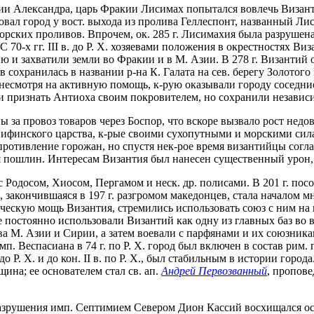
перии Александра, царь Фракии Лисимах попытался вовлечь Визант
новал город у вост. выхода из пролива Геллеспонт, названный Л
ских проливов. Впрочем, ок. 285 г. Лисимахия была разрушена з
 70-х гг. III в. до Р. Х. хозяевами положения в окрестностях В
и захватили земли во Фракии и в М. Азии. В 278 г. Византий от
 сохранилась в названии р-на К. Галата на сев. берегу Золотого
 несмотря на активную помощь, к-рую оказывали городу соседни
 и признать Антиоха своим покровителем, но сохранили независи
ы за провоз товаров через Боспор, что вскоре вызвало рост нед
 и Вифинского царства, к-рые своими сухопутными и морскими с
ротивление горожан, но спустя нек-рое время византийцы согла
ния пошлин. Интересам Византия был нанесен существенный урон,
с Родосом, Хиосом, Пергамом и неск. др. полисами. В 201 г. пос
а, закончившаяся в 197 г. разгромом македонцев, стала началом
ескую мощь Византия, стремились использовать союз с ним на 
постоянно использовали Византий как одну из главных баз во всех 
-ва М. Азии и Сирии, а затем воевали с парфянами и их союзн
мп. Веспасиана в 74 г. по Р. Х. город был включен в состав ри
до Р. Х. и до кон. II в. по Р. Х., был стабильным в истории город
щина; ее основателем стал св. ап.
Андрей Первозванный
, пропове
рушения имп. Септимием Севером Дион Кассий восхищался остатк