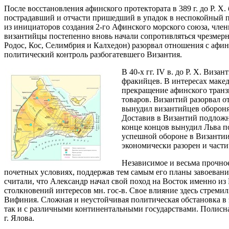
После восстановления афинского протектората в 389 г. до Р. Х
пострадавший и отчасти пришедший в упадок в неспокойный пер
из инициаторов создания 2-го Афинского морского союза, чле
византийцы постепенно вновь начали сопротивляться чрезмерн
Родос, Кос, Селимбрия и Калхедон) разорвал отношения с афин
политический контроль разбогатевшего Византия.
В 40-х гг. IV в. до Р. Х. Ви
фракийцев. В интересах макед
прекращение афинского транз
товаров. Византий разорвал 
вынудил византийцев оборонят
Доставив в Византий подложно
конце концов вынудил Льва по
успешной обороне в Византии 
экономически разорен и части
Независимое и весьма прочное
почетных условиях, поддержав тем самым его планы завоевани
считали, что Александр начал свой поход на Восток именно из 
столкновений интересов мн. гос-в. Свое влияние здесь стреми
Вифиния. Сложная и неустойчивая политическая обстановка в 
так и с различными континентальными государствами. Полисная 
г. Ялова.