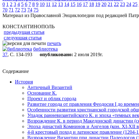
0
1
2
3
4
5
6
7
8
9
10
11
12
13
14
15
16
17
18
19
20
21
22
23
24
25
70
71
72
73
74
75
Материал из Православной Энциклопедии под редакцией Патр
КОНСТАНТИНОПОЛЬ
предыдущая статья
следующая статья
печать
библиотека
37
, С. 134-193
опубликовано:
2 июля 2019г.
Содержание
История
Античный Византий
Основание К.
Проект и облик города
Развитие города от правления Феодосия I до времени 
Особенности развития христианской городской об
Упадок ранневизантийского К. и эпоха «темных веко
Возрождение К. в период Македонской династии (сер.
Эпоха династий Комнинов и Ангелов (кон. XI-XII в
4-й крестовый поход и латинское правление (1204-1
Возрождение Византии при династии Палеологов (