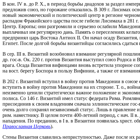
В кон. IV в. до Р. Х., в период борьбы диадохов за раздел им
предложив союз, но горожане отказались. В 309 г. Лисимах ос
новый экономический и политический центр в регионе черномор
распадом Фракийского царства после гибели Лисимаха в 281 г. С
Центр. Европы; они разгромили и серьезно ослабили Македонию 
выплачивал им регулярную дань. Память о переселениях кельтов
предпринял царь Востока Антиох II. Он начал осаду Византия,
Египет. После долгой борьбы византийцы согласились сдаться
В сер. III в. Византий возобновил взимание регулярной пошлин
др. гос-в. Ок. 220 г. против Византия выступил союз Родоса
врага. Осада Византия вифинцами вновь встретила упорное соп
на вост. берегу Боспора в пользу Вифинии, а также от взима
В 202 г. Византий вступил в войну против Македонии в союзе 
вступить в войну против Македонии на их стороне. Т. о., войн
неизменно ценили стратегически важное положение и экономич
полиса. Со 146 г. Византий имел статус федерата Рима. Римляне 
присоединив к своим владениям сначала эллинистические гос
очень долго сохранял независимый статус. Лишь в правление и
рим. наместнику. В целом почти 400-летний период, с нач. II в. 
нападения. По преданию, в I в. в Византии появилась христ. об
Православная Церковь
).
Стены Византия славились неприступностью. Даже после их раз