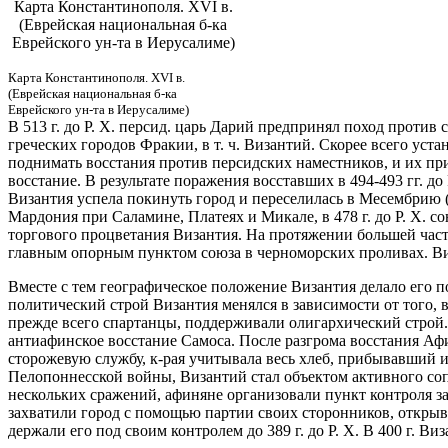
Карта Константинополя. XVI в.
(Еврейская национальная б-ка
Еврейского ун-та в Иерусалиме)
Карта Константинополя. XVI в.
(Еврейская национальная б-ка
Еврейского ун-та в Иерусалиме)
В 513 г. до Р. Х. персид. царь Дарий предпринял поход против
греческих городов Фракии, в т. ч. Византий. Скорее всего уста
поднимать восстания против персидских наместников, и их прих
восстание. В результате поражения восставших в 494-493 гг. д
Византия успела покинуть город и переселилась в Месембрию (
Мардония при Саламине, Платеях и Микале, в 478 г. до Р. Х. с
торгового процветания Византия. На протяжении большей части
главным опорным пунктом союза в черноморских проливах. Виз
Вместе с тем географическое положение Византия делало ег
политический строй Византия менялся в зависимости от того, 
прежде всего спартанцы, поддерживали олигархический строй. К
антиафинское восстание Самоса. После разгрома восстания Аф
сторожевую службу, к-рая учитывала весь хлеб, прибывавший из
Пелопоннесской войны, Византий стал объектом активного сопе
нескольких сражений, афиняне организовали пункт контроля за т
захватили город с помощью партии своих сторонников, открыв
держали его под своим контролем до 389 г. до Р. Х. В 400 г. 