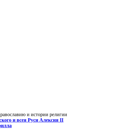
Православию и истории религии
кого и всея Руси Алексия II
рилла