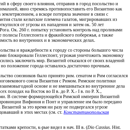
ий в сферу своего влияния, отправив в город посольство и
исимахией, явно стремясь противопоставить его Византию как
емлетрясением, а вскоре потеряла значение в связи с
изантия стали кельтские племена галатов, мигрировавших из
купился от угрозы их нападения и затем ок. 50 лет
 Рога. Ок. 260 г. попытку установить контроль над проливами
е полисы Геллеспонта и фракийского побережья, а также
мость во внутренних и в экономических делах.
овольства и враждебности к городу со стороны большого числа
илами блокировали Геллеспонт, угрожая уничтожить экономику
сились заключить мир. Византий отказался от своих владений
 но положение города оставалось достаточно прочным.
ольство союзников было принято рим. сенатом и Рим согласился
 многовекового союза Византия с Римом. Римские политики
взаимовыгодной основе и не вмешиваться во внутренние дела
походах на Восток во II в. до Р. Х.- I в. по Р. Х.,
иками. В системе формирующейся Римской империи Византий
м. провинции Вифиния и Понт и управление им было передано
а. Византий за это время ни разу не подвергался угрозе
довавший в этих местах (см. ст.
Константинопольская
ами крепости, к-рые видел в нач. III в. (
Dio Cassius.
Hist.