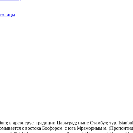
столицы
ntium; в древнерус. традиции Царьград; ныне Стамбул; тур. Istanbu
омывается с востока Босфором, с юга Мраморным м. (Пропонтидой)