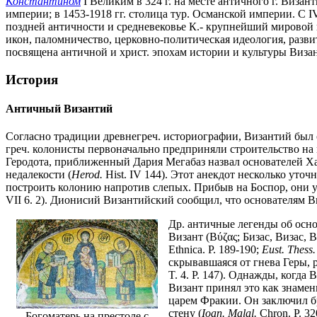
Константином
I Великим в 324 г. на месте античного г. Визан
империи; в 1453-1918 гг. столица тур. Османской империи. С I
поздней античности и средневековье К.- крупнейший мировой ц
икон, паломничество, церковно-политическая идеология, разви
посвящена античной и христ. эпохам истории и культуры Визант
История
Античный Византий
Согласно традиции древнегреч. историографии, Византий был осн
греч. колонисты первоначально предприняли строительство на м
Геродота, приближенный Дария Мегабаз назвал основателей Ха
недалекости (
Herod.
Hist. IV 144). Этот анекдот несколько уто
построить колонию напротив слепых. Прибыв на Боспор, они у
VII 6. 2). Дионисий Византийский сообщил, что основателям Ви
Др. античные легенды об осн
Визант (Βύζας; Бизас, Визас,
Ethnica. P. 189-190;
Eust. Thess.
скрывавшаяся от гнева Геры, 
T. 4. Р. 147). Однажды, когда
Визант принял это как знамен
царем Фракии. Он заключил бр
стену (
Ioan. Malal.
Chron. P. 3
Богоматерь на престоле с