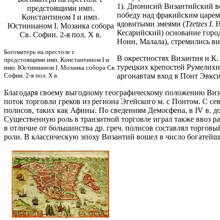
1). Дионисий Византийский во
предстоящими имп.
победу над фракийским царем 
Константином I и имп.
ядовитыми змеями (
Tzetzes I.
H
Юстинианом I. Мозаика собора
Кесарийский) основание горо
Св. Софии. 2-я пол. Х в.
Нонн, Малала), стремились ви
Богоматерь на престоле с
В окрестностях Византия и К.
предстоящими имп. Константином I и
турецких крепостей Румелихи
имп. Юстинианом I. Мозаика собора Св.
Софии. 2-я пол. Х в.
аргонавтам вход в Понт Эвкс
Благодаря своему выгодному географическому положению Визан
поток торговли греков из региона Эгейского м. с Понтом. С сев
полисов, таких как Афины. По сведениям Демосфена, в IV в. до
Существенную роль в транзитной торговле играл также ввоз ра
в отличие от большинства др. греч. полисов составлял торговы
роли. В классическую эпоху Византий вошел в число богатейш