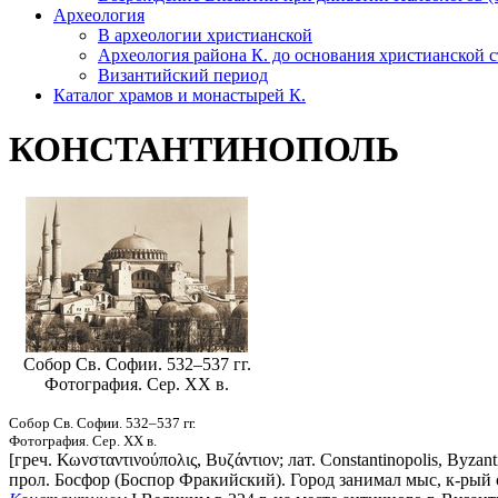
Археология
В археологии христианской
Археология района К. до основания христианской 
Византийский период
Каталог храмов и монастырей К.
КОНСТАНТИНОПОЛЬ
Собор Св. Софии. 532–537 гг.
Фотография. Сер. ХХ в.
Собор Св. Софии. 532–537 гг.
Фотография. Сер. ХХ в.
[греч. Κωνσταντινούπολις, Βυζάντιον; лат. Constantinopolis, Byza
прол. Босфор (Боспор Фракийский). Город занимал мыс, к-рый 