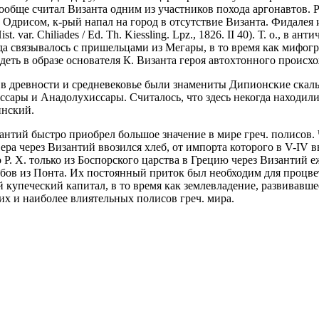
обще считал Византа одним из участников похода аргонавтов. Р
Одрисом, к-рый напал на город в отсутствие Византа. Фидалея 
ist. var. Chiliades / Ed. Th. Kiessling. Lpz., 1826. II 40). Т. о.,
да связывалось с пришельцами из Мегары, в то время как мифо
деть в образе основателя К. Византа героя автохтонного происхо
 в древности и средневековье были знамениты Дипионские скалы
ссары и Анадолухиссары. Считалось, что здесь некогда наход
инский.
тий быстро приобрел большое значение в мире греч. полисов. Ч
ера через Византий ввозился хлеб, от импорта которого в V-IV в
 Р. Х. только из Боспорского царства в Грецию через Византий е
бов из Понта. Их постоянный приток был необходим для процвета
й купеческий капитал, в то время как землевладение, развивавше
их и наиболее влиятельных полисов греч. мира.