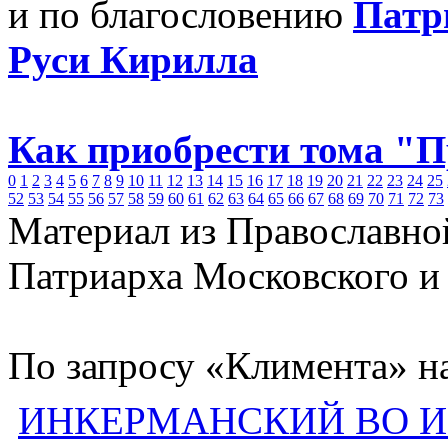
и по благословению
Патр
Руси Кирилла
Как приобрести тома "
0
1
2
3
4
5
6
7
8
9
10
11
12
13
14
15
16
17
18
19
20
21
22
23
24
25
52
53
54
55
56
57
58
59
60
61
62
63
64
65
66
67
68
69
70
71
72
73
Материал из Православно
Патриарха Московского и
По запросу «Климента» н
ИНКЕРМАНСКИЙ ВО 