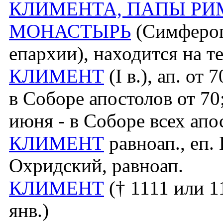
КЛИМЕНТА, ПАПЫ РИ
МОНАСТЫРЬ
(Симфероп
епархии), находится на т
КЛИМЕНТ
(I в.), ап. от 
в Соборе апостолов от 70;
июня - в Соборе всех апо
КЛИМЕНТ
равноап., еп.
Охридский, равноап.
КЛИМЕНТ
(† 1111 или 11
янв.)