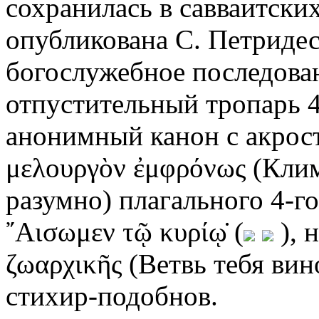
сохранилась в савваитских
опубликована С. Петридес
богослужебное последован
отпустительный тропарь 4-
анонимный канон с акрос
μελουργὸν ἐμφρόνως (Кли
разумно) плагального 4-го (
῎Αισωμεν τῷ κυρίῳ̇ (
), 
ζωαρχικῆς (Ветвь тебя ви
стихир-подобнов.