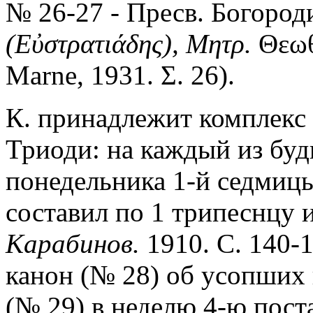
№ 26-27 - Пресв. Богород
(Εὐστρατιάδης), Μητρ.
Θεωθ
Marne, 1931. Σ. 26).
К. принадлежит комплекс
Триоди: на каждый из бу
понедельника 1-й седмицы
составил по 1 трипеснцу 
Карабинов.
1910. С. 140-
канон (№ 28) об усопших 
(№ 29) в неделю 4-ю поста