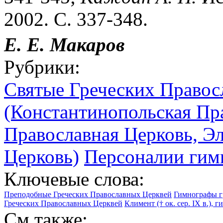
2002. С. 337-348.
Е. Е. Макаров
Рубрики:
Святые Греческих Правос
(Константинопольская Пр
Православная Церковь, Э
Церковь)
Персоналии гим
Ключевые слова:
Преподобные Греческих Православных Церквей
Гимнографы г
Греческих Православных Церквей
Климент († ок. сер. IX в.), 
См.также: