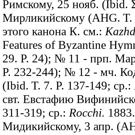
Римскому, 25 нояб. (Ibid. 
Мирликийскому (АHG. T. 4
этого канона К. см.:
Kazhd
Features of Byzantine Hym
29. P. 24); № 11 - прп. Ма
P. 232-244); № 12 - мч. Ко
(Ibid. T. 7. P. 137-149; ср.:
свт. Евстафию Вифинийском
311-319; ср.:
Rocchi.
1883.
Мидикийскому, 3 апр. (AHG