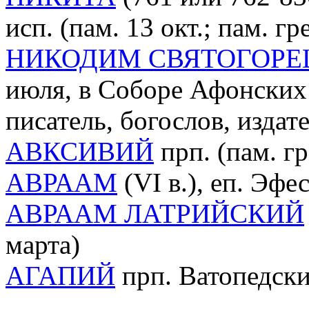
исп. (пам. 13 окт.; пам. гре
НИКОДИМ СВЯТОГОРЕ
июля, в Соборе Афонских 
писатель, богослов, издат
АВКСИВИЙ
прп. (пам. гр
АВРААМ
(VI в.), еп. Эфес
АВРААМ ЛАТРИЙСКИЙ
марта)
АГАПИЙ
прп. Ватопедский