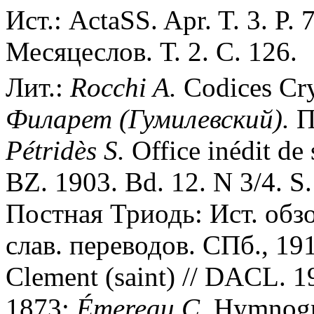
Ист.: ActaSS. Apr. T. 3. P.
Месяцеслов. Т. 2. С. 126.
Лит.:
Rocchi A.
Codices Cry
Филарет (Гумилевский).
П
P
é
trid
è
s S.
Office inédit de
BZ. 1903. Bd. 12. N 3/4. S
Постная Триодь: Ист. обзо
слав. переводов. СПб., 19
Clement (saint) // DACL. 19
1873;
É
mereau C.
Hymnogra