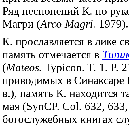
Ряд песнопений К. по рук
Магри (
Arco Magri.
1979).
К. прославляется в лике с
память отмечается в
Типик
(
Mateos.
Typicon. T. 1. P. 
приводимых в Синаксаре К
в.), память К. находится та
мая (SynCP. Col. 632, 633,
богослужебных книгах слу