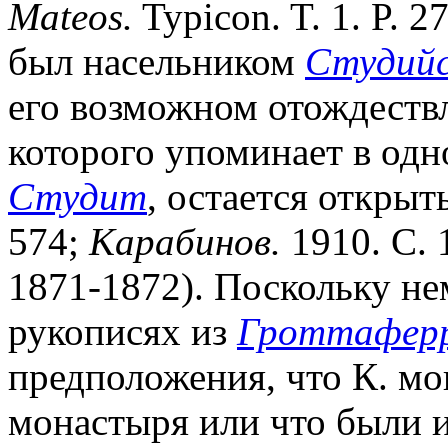
Mateos.
Typicon. T. 1. P. 2
был насельником
Студийс
его возможном отождеств
которого упоминает в одн
Студит
, остается открыт
574;
Карабинов.
1910. С. 
1871-1872). Поскольку не
рукописях из
Гроттафер
предположения, что К. мо
монастыря или что были 