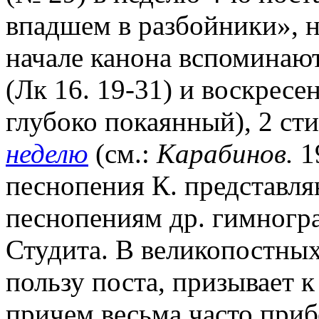
впадшем в разбойники», но
начале канона вспоминают
(Лк 16. 19-31) и воскресе
глубоко покаянный), 2 с
неделю
(см.:
Карабинов.
1
песнопения К. представл
песнопениям др. гимнограф
Студита. В великопостных
пользу поста, призывает 
причем весьма часто приб