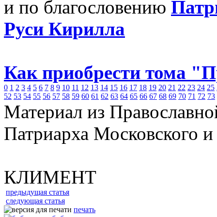
и по благословению
Патр
Руси Кирилла
Как приобрести тома "
0
1
2
3
4
5
6
7
8
9
10
11
12
13
14
15
16
17
18
19
20
21
22
23
24
25
52
53
54
55
56
57
58
59
60
61
62
63
64
65
66
67
68
69
70
71
72
73
Материал из Православно
Патриарха Московского и
КЛИМЕНТ
предыдущая статья
следующая статья
печать