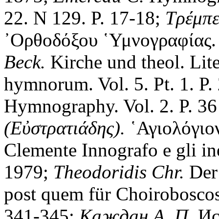
22. N 129. P. 17-18;
Τρέμπε
᾿Ορθοδόξου ῾Υμνογραφίας. 
Beck.
Kirche und theol. Lite
hymnorum. Vol. 5. Pt. 1. P
Hymnography. Vol. 2. P. 3
(Εὐστρατιάδης).
῾Αγιολόγιο
Clemente Innografo e gli ine
1979;
Theodoridis Chr.
Der
post quem für Choiroboscos 
341-345;
Каждан А. П.
Ис