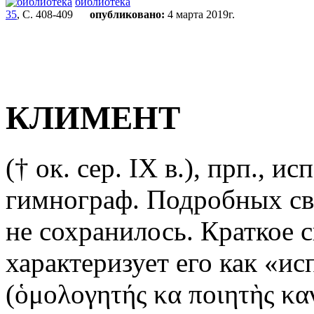
библиотека
35
, С. 408-409
опубликовано:
4 марта 2019г.
КЛИМЕНТ
(† ок. сер. IX в.),
прп., исп
гимнограф. Подробных св
не сохранилось. Краткое 
характеризует его как «и
(ὁμολογητής κα ποιητὴς καν