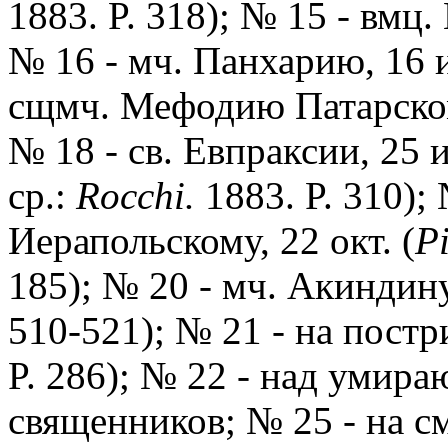
1883. P. 318); № 15 - вмц.
№ 16 - мч. Панхарию, 16 и
сщмч. Мефодию Патарскому
№ 18 - св. Евпраксии, 25 
ср.:
Rocchi.
1883. P. 310); 
Иерапольскому, 22 окт. (
Pi
185); № 20 - мч. Акиндину,
510-521); № 21 - на пост
P. 286); № 22 - над умир
священников; № 25 - на см