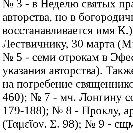
№ 3 - в Неделю святых пра
авторства, но в богородич
восстанавливается имя К.)
Лествичнику, 30 марта (Μη
№ 5 - семи отрокам в Эфесе
указания авторства). Такж
на погребение священнико
460); № 7 - мч. Лонгину со
179-188); № 8 - Проклу, а
(Ταμεῖον. Σ. 98); № 9 - сщ