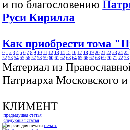
и по благословению
Патр
Руси Кирилла
Как приобрести тома "
0
1
2
3
4
5
6
7
8
9
10
11
12
13
14
15
16
17
18
19
20
21
22
23
24
25
52
53
54
55
56
57
58
59
60
61
62
63
64
65
66
67
68
69
70
71
72
73
Материал из Православно
Патриарха Московского и
КЛИМЕНТ
предыдущая статья
следующая статья
печать