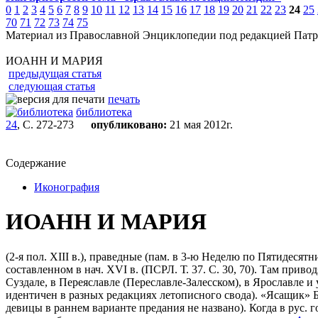
0
1
2
3
4
5
6
7
8
9
10
11
12
13
14
15
16
17
18
19
20
21
22
23
24
25
70
71
72
73
74
75
Материал из Православной Энциклопедии под редакцией Патр
ИОАНН И МАРИЯ
предыдущая статья
следующая статья
печать
библиотека
24
, С. 272-273
опубликовано:
21 мая 2012г.
Содержание
Иконография
ИОАНН И МАРИЯ
(2-я пол. XIII в.), праведные (пам. в 3-ю Неделю по Пятидеся
cоставленном в нач. XVI в. (ПСРЛ. Т. 37. С. 30, 70). Там прив
Суздале, в Переяславле (Переславле-Залесском), в Ярославле и
идентичен в разных редакциях летописного свода). «Ясащик» 
девицы в раннем варианте предания не названо). Когда в рус.