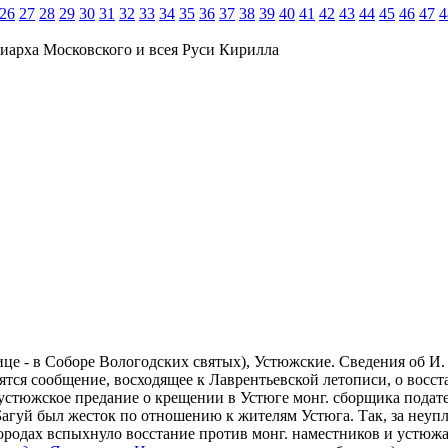
26
27
28
29
30
31
32
33
34
35
36
37
38
39
40
41
42
43
44
45
46
47
4
иарха Московского и всея Руси Кирилла
тнице - в Соборе Вологодских святых), Устюжские. Сведения об И
одятся сообщение, восходящее к Лаврентьевской летописи, о восст
 устюжское предание о крещении в Устюге монг. сборщика подате
Багуй был жесток по отношению к жителям Устюга. Так, за неуп
 городах вспыхнуло восстание против монг. наместников и устюж