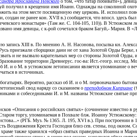
сандра Ярославича Невского
о том, «что татар побивати»), девиц
гуй получил в крещении имя Иоанн. Однажды на соколиной охоте
ожить на этом месте посвященную ему церковь. И. исполнил пове
 создан не ранее кон. XVII в.) сообщается, что впосл. здесь бы
чевского монастыря» (Там же. С. 104-105, 110)). В Устюжском л
азвано имя девицы, с к-рой сочетался браком Багуй,- Мария. В 
ную запись XIII в. По мнению А. Н. Насонова, посылка кн. Але
 на Русь приезжали сборщики дани не от хана Золотой Орды Берке
ызвать и не вызвало карательных мер со стороны Золотой Орды, и
бразование территории Древнерус. гос-ва: Ист.-геогр. исслед. Мо
об И. и о М. в устюжском летописании является упоминание о ве
ечаться в источниках.
огатырях. Вероятно, рассказ об И. и о М. первоначально бытова
летописный свод наряду со сказанием о
преподобном Киприане
(
нниками и собеседниками И. и М. названы Устюжские святые пр
исков «Описания о российских святых» (сочинение известно в ру
Старом торгу, упоминаемая в Похвале блж. Иоанну Устюжскому: 
ва...» (РГБ. Муз. № 1365. Л. 195, XVI в.). При построении в 1
сть Воздвижения Креста Господня близ сев. стены, под окном. Со
 храме также хранился «образ святых праведных Иоанна и Марии
внешней стороне стены, в нише под окном, находился образ свят