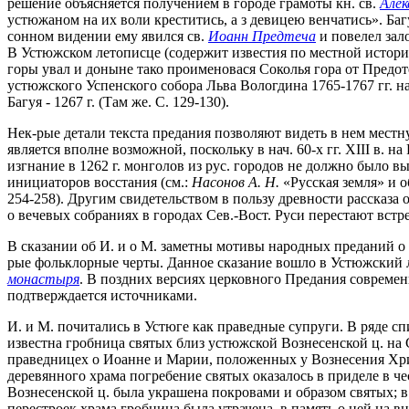
решение объясняется получением в городе грамоты кн. св.
Алек
устюжаном на их воли креститись, а з девицею венчатись». Ба
сонном видении ему явился св.
Иоанн Предтеча
и повелел зал
В Устюжском летописце (содержит известия по местной истории,
горы увал и доныне тако проименовася Соколья гора от Предоте
устюжского Успенского собора Льва Вологдина 1765-1767 гг. н
Багуя - 1267 г. (Там же. С. 129-130).
Нек-рые детали текста предания позволяют видеть в нем мест
является вполне возможной, поскольку в нач. 60-х гг. XIII в.
изгнание в 1262 г. монголов из рус. городов не должно было в
инициаторов восстания (см.:
Н
асонов А. Н.
«Русская земля» и о
254-258). Другим свидетельством в пользу древности рассказа 
о вечевых собраниях в городах Сев.-Вост. Руси перестают встр
В сказании об И. и о М. заметны мотивы народных преданий о б
рые фольклорные черты. Данное сказание вошло в Устюжский 
монастыря
. В поздних версиях церковного Предания совреме
подтверждается источниками.
И. и М. почитались в Устюге как праведные супруги. В ряде сп
известна гробница святых близ устюжской Вознесенской ц. на 
праведницех о Иоанне и Марии, положенных у Вознесения Христо
деревянного храма погребение святых оказалось в приделе в че
Вознесенской ц. была украшена покровами и образом святых; в
перестроек храма гробница была утрачена, в память о ней на 