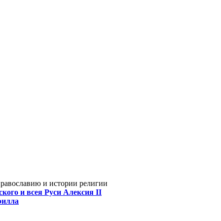
Православию и истории религии
кого и всея Руси Алексия II
рилла