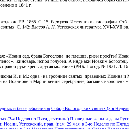
влено в 1841 г.
годские ЕВ. 1865. С. 15;
Барсуков.
Источники агиографии. Стб.
святых. С. 142;
Власов А. Н.
Устюжская литература XVI-XVII вв.: 
я: «Иоанн сед, брада Богослова, не плешив, ризы прос[ты] Иоак
влено: «...киноварь, испод голубец. А инде аки Иоаким Богоотец
 в правой руке крест, другая молебна» (РНБ. Погод. № 1931. Л. 16
2 иконы И. и М.: одна «на гробнице святых, праведных Иоанна и
е и на Иоаннове и Марии венцы серебряные, басмяные золочены» 
едных и бессеребреников
Собор Вологодских святых (3-я Недел
ых (3-я Неделя по Пятидесятнице)
Праведные жены и девы Рус
ви
Иоанн, Устюжский, прав. (пам. 29 мая, в 3-ю Неделю по Пятид