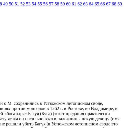
8
49
50
51
52
53
54
55
56
57
58
59
60
61
62
63
64
65
66
67
68
69
. и о М. сохранились в Устюжском летописном своде,
аниях против монголов в 1262 г. в Ростове, во Владимире, в
й «богатыря» Багуя (Буга) (текст предания практически
лату ясака он насильно взял в наложницы некую девицу (имя
ане решили убить Багуя (в Устюжском летописном своде это