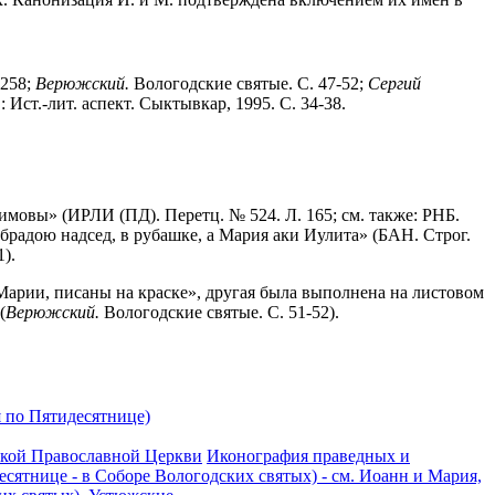
 258;
Верюжский.
Вологодские святые. С. 47-52;
Сергий
Ист.-лит. аспект. Сыктывкар, 1995. С. 34-38.
имовы» (ИРЛИ (ПД). Перетц. № 524. Л. 165; см. также: РНБ.
, брадою надсед, в рубашке, а Мария аки Иулита» (БАН. Строг.
1).
 Марии, писаны на краске», другая была выполнена на листовом
(
Верюжский.
Вологодские святые. С. 51-52).
я по Пятидесятнице)
ской Православной Церкви
Иконография праведных и
есятнице - в Соборе Вологодских святых) - см. Иоанн и Мария,