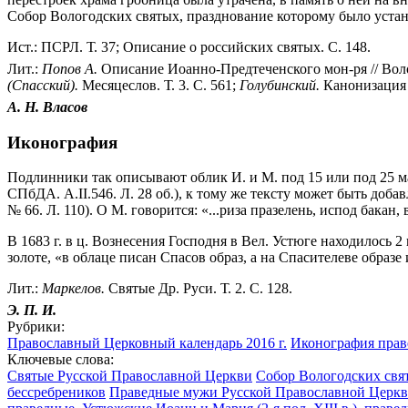
Собор Вологодских святых, празднование которому было устано
Ист.: ПСРЛ. Т. 37; Описание о российских святых. С. 148.
Лит.:
Попов А.
Описание Иоанно-Предтеченского мон-ря // Воло
(Спасский).
Месяцеслов. Т. 3. С. 561;
Голубинский.
Канонизация 
А. Н.
Власов
Иконография
Подлинники так описывают облик И. и М. под 15 или под 25 ма
СПбДА. А.II.546. Л. 28 об.), к тому же тексту может быть доба
№ 66. Л. 110). О М. говорится: «...риза празелень, испод бакан,
В 1683 г. в ц. Вознесения Господня в Вел. Устюге находилось 
золоте, «в облаце писан Спасов образ, а на Спасителеве образ
Лит.:
Маркелов.
Святые Др. Руси. Т. 2. С. 128.
Э. П. И.
Рубрики:
Православный Церковный календарь 2016 г.
Иконография прав
Ключевые слова:
Святые Русской Православной Церкви
Собор Вологодских свят
бессребреников
Праведные мужи Русской Православной Церк