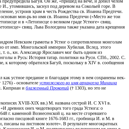
а предупредила Багуя. Он же, «пришед на вече, и добил челом
 И., утомившись, заснул под деревом на Сокольей горе. В
ление, устроив храм в честь Рождества св. Иоанна Предтечи.
л основан мон-рь во имя св. Иоанна Предтечи («Место же тои
етописце и в «Летописце о великом граде Устюге» свящ.
«Летописце» свящ. Льва Вологдина также указана дата крещения
ксандром Невским грамоты в Устюг о сопротивлении монголам
, но от имп. Монгольской империи Хубилая. Вслед. этого
, т. о., кн. Александр Ярославич мог быть одним из
нголы и Русь: История татар. политики на Руси. СПб., 2002. С.
че, к которому обратился Багуй, поскольку в XIV в. сообщения
л как устное предание и благодаря этому в нем сохранены нек-
† 1276) - основателе
устюжского во имя архангела Михаила
п. Киприан и
блаженный Прокопий
(† 1303), но это не
кописях XVIII-XIX вв.) М. названа сестрой И. С XVI в.
«И древних онех чюдотворцех того града Устюга: о
648 г. каменной Вознесенской ц. на месте сгоревшего
гласно писцовой книге 1676-1683 гг., гробница И. и М. в
, писаны на листовом золоте». В результате многократных
ых. Канонизация И. и М. подтверждена включением их имен в