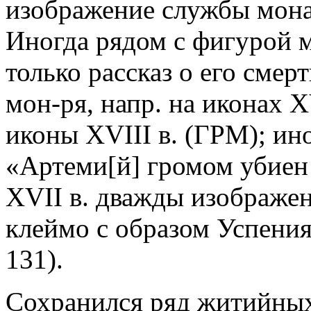
изображение службы монах
Иногда рядом с фигурой м
только рассказ о его смерт
мон-ря, напр. на иконах 
иконы XVIII в. (ГРМ); ино
«Артеми[й] громом убиен
XVII в. дважды изображе
клеймо с образом Успения
131).
Сохранился ряд житийных 