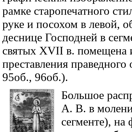
рамке старопечатного стил
руке и посохом в левой, 
деснице Господней в сегм
святых XVII в. помещена
преставления праведного 
95об., 96об.).
Большое расп
А. В. в молен
сегменте), на