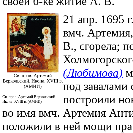
своей б-ке житие А. В.
21 апр. 1695 г
вмч. Артемия,
В., сгорела; 
Холмогорског
(Любимова)
м
Св. прав. Артемий
Веркольский. Икона. XVIII в.
под завалами 
(АМИИ)
построили но
Св. прав. Артемий Веркольский.
Икона. XVIII в. (АМИИ)
во имя вмч. Артемия Анти
положили в ней мощи прав