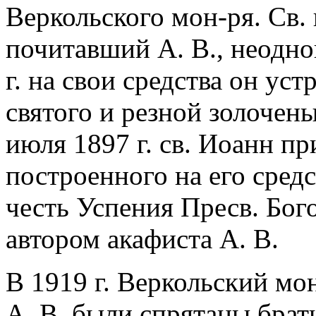
Веркольского мон-ря. Св.
почитавший А. В., неодно
г. на свои средства он ус
святого и резной золочены
июля 1897 г. св. Иоанн п
построенного на его сред
честь Успения Пресв. Бог
автором акафиста А. В.
В 1919 г. Веркольский мон
А. В. были спрятаны брат