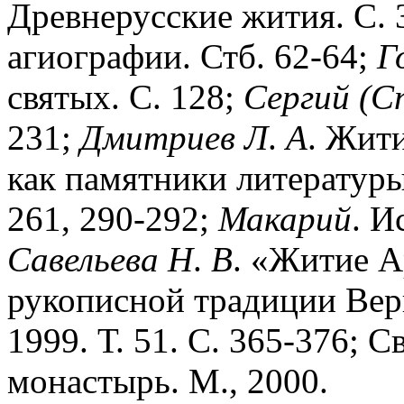
Древнерусские жития. С. 
агиографии. Стб. 62-64;
Г
святых. С. 128;
Сергий
(С
231;
Дмитриев
Л
.
А
. Жит
как памятники литературы 
261, 290-292;
Макарий
. И
Савельева
Н
.
В
. «Житие А
рукописной традиции Вер
1999. Т. 51. С. 365-376; 
монастырь. М., 2000.