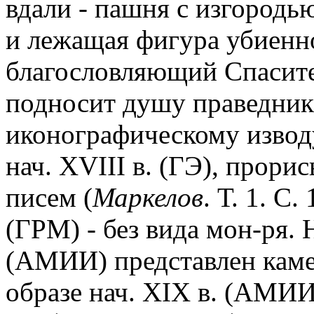
вдали - пашня с изгородь
и лежащая фигура убиенно
благословляющий Спасите
подносит душу праведник
иконографическому изводу
нач. XVIII в. (ГЭ), прори
писем (
Маркелов
. Т. 1. С
(ГРМ) - без вида мон-ря. 
(АМИИ) представлен каме
образе нач. XIX в. (АМИ