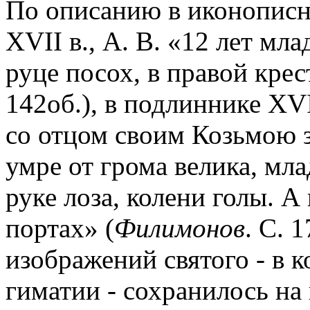
По описанию в иконописн
XVII в., А. В. «12 лет мла
руце посох, в правой крес
142об.), в подлиннике XVI
со отцом своим Козьмою з
умре от грома велика, млад
руке лоза, колени голы. А
портах» (
Филимонов
. С. 
изображений святого - в 
гиматии - сохранилось на