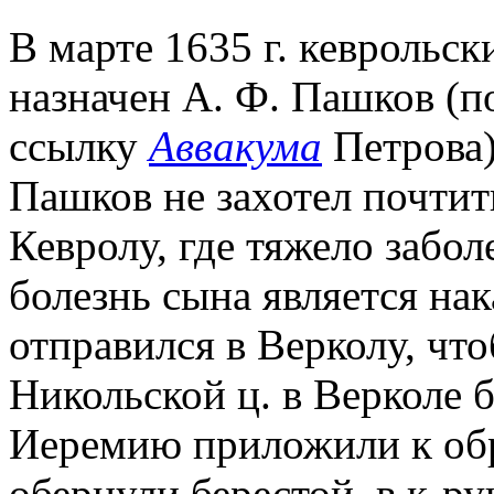
В марте 1635 г. кеврольс
назначен А. Ф. Пашков (
ссылку
Аввакума
Петрова)
Пашков не захотел почтит
Кевролу, где тяжело забол
болезнь сына является на
отправился в Верколу, чт
Никольской ц. в Верколе 
Иеремию приложили к обра
обернули берестой, в к-ру