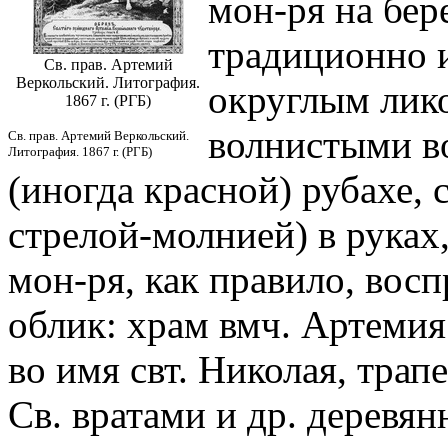
мон-ря на бер
традиционно 
Св. прав. Артемий
Веркольский. Литография.
округлым лико
1867 г. (РГБ)
волнистыми во
Св. прав. Артемий Веркольский.
Литография. 1867 г. (РГБ)
(иногда красной) рубахе, 
стрелой-молнией) в руках
мон-ря, как правило, вос
облик: храм вмч. Артемия
во имя свт. Николая, трап
Св. вратами и др. деревя