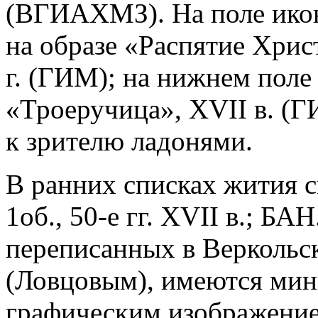
(ВГИАХМЗ). На поле икон
на образе «Распятие Хрис
г. (ГИМ); на нижнем пол
«Троеручица», XVII в. (Г
к зрителю ладонями.
В ранних списках жития с
1об., 50-е гг. XVII в.; БАН.
переписанных в Веркольс
(Ловцовым), имеются ми
графическим изображение