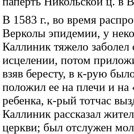
паперть Никольской ц. в В
В 1583 г., во время расп
Верколы эпидемии, у неко
Каллиник тяжело заболел 
исцелении, потом приложи
взяв бересту, в к-рую было
положил ее на плечи и на 
ребенка, к-рый тотчас вы
Каллиник рассказал жите
церкви; был отслужен мол