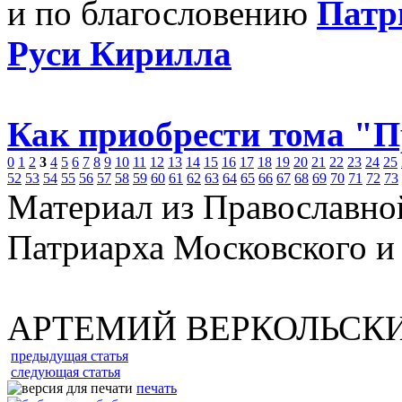
и по благословению
Патр
Руси Кирилла
Как приобрести тома "
0
1
2
3
4
5
6
7
8
9
10
11
12
13
14
15
16
17
18
19
20
21
22
23
24
25
52
53
54
55
56
57
58
59
60
61
62
63
64
65
66
67
68
69
70
71
72
73
Материал из Православно
Патриарха Московского и
АРТЕМИЙ ВЕРКОЛЬСК
предыдущая статья
следующая статья
печать