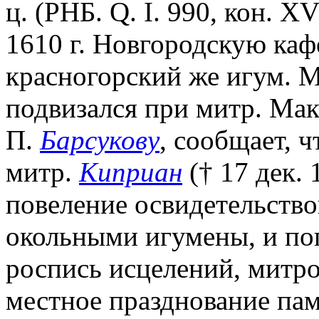
ц. (РНБ. Q. I. 990, кон. XV
1610 г. Новгородскую каф
красногорский же игум. 
подвизался при митр. Мак
П.
Барсукову
, сообщает, ч
митр.
Киприан
(† 17 дек. 
повеление освидетельств
окольными игумены, и по
роспись исцелений, митро
местное празднование памя