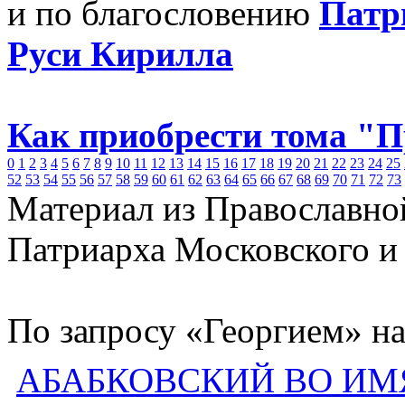
и по благословению
Патр
Руси Кирилла
Как приобрести тома "
0
1
2
3
4
5
6
7
8
9
10
11
12
13
14
15
16
17
18
19
20
21
22
23
24
25
52
53
54
55
56
57
58
59
60
61
62
63
64
65
66
67
68
69
70
71
72
73
Материал из Православно
Патриарха Московского и
По запросу «Георгием» на
АБАБКОВСКИЙ ВО ИМ