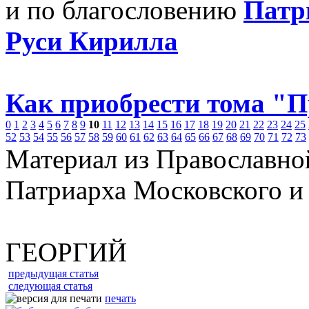
и по благословению
Патр
Руси Кирилла
Как приобрести тома "
0
1
2
3
4
5
6
7
8
9
10
11
12
13
14
15
16
17
18
19
20
21
22
23
24
25
52
53
54
55
56
57
58
59
60
61
62
63
64
65
66
67
68
69
70
71
72
73
Материал из Православно
Патриарха Московского и
ГЕОРГИЙ
предыдущая статья
следующая статья
печать