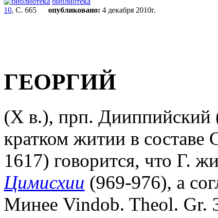
библиотека
10
, С. 665
опубликовано:
4 декабря 2010г.
ГЕОРГИЙ
(X в.), прп. Дииппийский (
кратком житии в составе Си
1617) говорится, что Г. ж
Цимисхии
(969-976), а с
Минее Vindob. Theol. Gr. 3