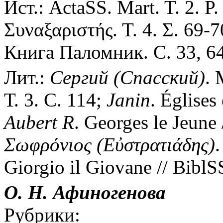
Ист.: ActaSS. Mart. T. 2. P.
Συναξαριστής. Τ. 4. Σ. 69-
Книга Паломник. С. 33, 64
Лит.:
Сергий
(Спасский)
. 
Т. 3. С. 114;
Janin
. Églises
Aubert
R
. Georges le Jeune
Σωφρόνιος
(Εὐστρατιάδης)
.
Giorgio il Giovane // BiblSS
О. Н. Афиногенова
Рубрики: