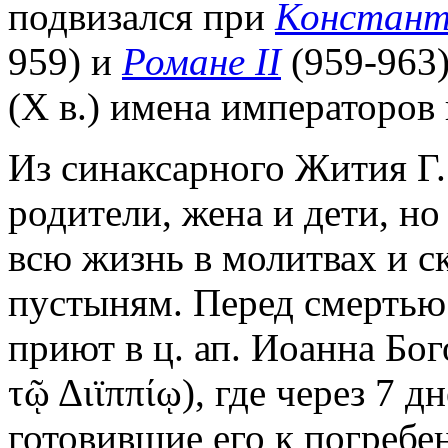
подвизался при
Констант
959) и
Романе II
(959-963)
(X в.) имена императоров 
Из синаксарного Жития Г. 
родители, жена и дети, но
всю жизнь в молитвах и с
пустыням. Перед смертью
приют в ц. ап. Иоанна Бог
τῷ Διϊππίῳ), где через 7 д
готовившие его к погреб