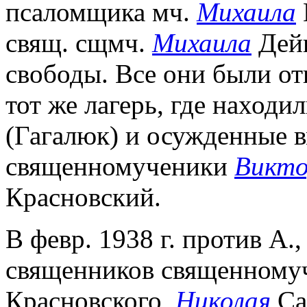
псаломщика мч.
Михаила
свящ. сщмч.
Михаила
Дейн
свободы. Все они были от
тот же лагерь, где наход
(Гагалюк) и осужденные 
священномученики
Викт
Красновский.
В февр. 1938 г. против А.
священников священному
Красновского,
Николая
Са