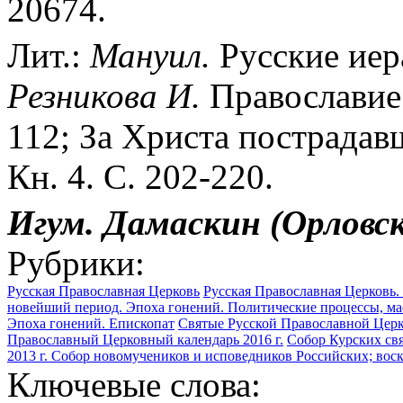
20674.
Лит.:
Мануил.
Русские иера
Резникова И.
Православие 
112; За Христа пострадавш
Кн. 4. С. 202-220.
Игум. Дамаскин (Орловс
Рубрики:
Русская Православная Церковь
Русская Православная Церковь. 
новейший период. Эпоха гонений. Политические процессы, ма
Эпоха гонений. Епископат
Святые Русской Православной Цер
Православный Церковный календарь 2016 г.
Собор Курских свя
2013 г. Собор новомучеников и исповедников Российских; воск
Ключевые слова: