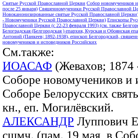
Святые Русской Православной Церкви
Собор новомучеников и
после 25 января)
Священномученики Русской Православной Ц
Новоканонизированные святые Русской Православной Церкви
- Новомученики Русской Православной Церкви)
Епископы Рус
Православной Церкви (с 22-23 февраля 1993) (см. также Белгор
Белоградская (Белгородская ) епархия, Курская и Обоянская еп
Антоний (Панкеев; 1892-1938), епископ Белгородский, священн
новомучеников и исповедников Российских
См.также:
ИОАСАФ
(Жевахов; 1874 -
Соборе новомучеников и 
Соборе Белорусских святы
кн., еп. Могилёвский.
АЛЕКСАНДР
Луппович Ер
сщмч. (пам. 19 мая, в Со