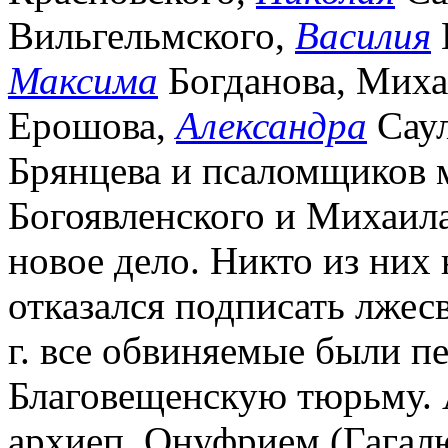
Вильгельмского,
Василия
Максима
Богданова, Миха
Ерошова,
Александра
Саул
Брянцева и псаломщиков
Богоявленского и Михаила
новое дело. Никто из них
отказался подписать лжесв
г. все обвиняемые были пе
Благовещенскую тюрьму. А
архиеп. Онуфрием (Гагал