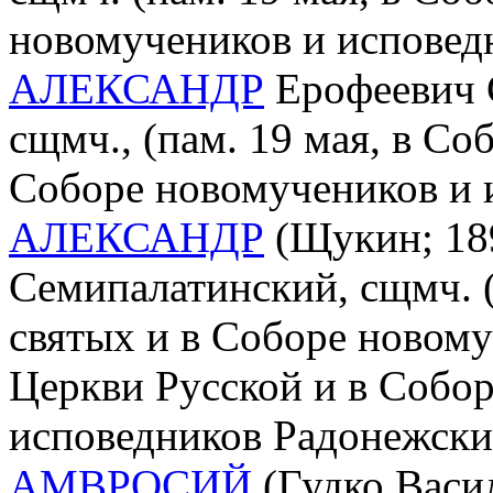
новомучеников и исповед
АЛЕКСАНДР
Ерофеевич С
сщмч., (пам. 19 мая, в Со
Соборе новомучеников и 
АЛЕКСАНДР
(Щукин; 189
Семипалатинский, сщмч. (
святых и в Соборе новом
Церкви Русской и в Собо
исповедников Радонежски
АМВРОСИЙ
(Гудко Васил