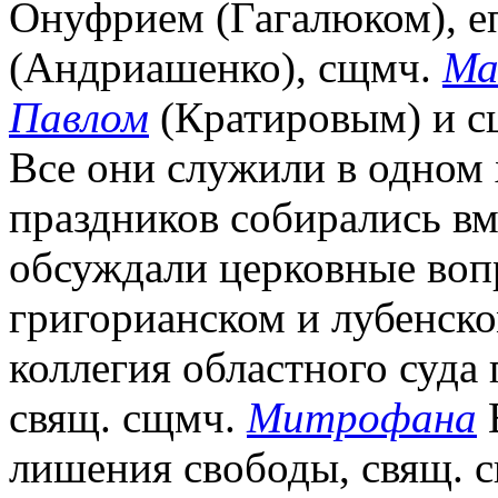
Онуфрием (Гагалюком), 
(Андриашенко), сщмч.
Ма
Павлом
(Кратировым) и 
Все они служили в одном 
праздников собирались вм
обсуждали церковные вопро
григорианском и лубенском
коллегия областного суда
свящ. сщмч.
Митрофана
В
лишения свободы, свящ. 