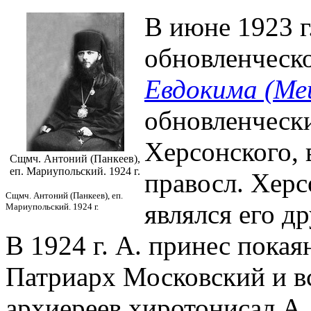
В июне 1923 г
обновленческо
Евдокима (Ме
обновленческ
Херсонского, 
Сщмч. Антоний (Панкеев),
еп. Мариупольский. 1924 г.
правосл. Херс
Сщмч. Антоний (Панкеев), еп.
являлся его д
Мариупольский. 1924 г.
В 1924 г. А. принес покаян
Патриарх Московский и вс
архиереев хиротонисал А.