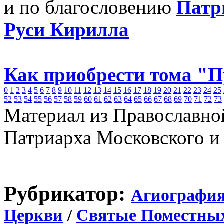
и по благословению
Патр
Руси Кирилла
Как приобрести тома "
0
1
2
3
4
5
6
7
8
9
10
11
12
13
14
15
16
17
18
19
20
21
22
23
24
25
52
53
54
55
56
57
58
59
60
61
62
63
64
65
66
67
68
69
70
71
72
73
Материал из Православно
Патриарха Московского и
Рубрикатор:
Агиографи
Церкви
/
Святые Поместны