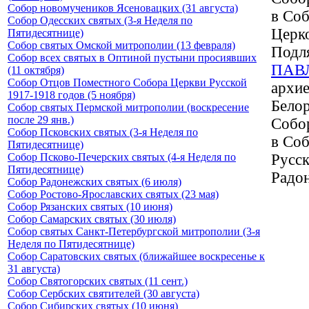
Собор новомучеников Ясеновацких (31 августа)
в Соб
Собор Одесских святых (3-я Неделя по
Церк
Пятидесятнице)
Собор святых Омской митрополии (13 февраля)
Подл
Собор всех святых в Оптиной пустыни просиявших
ПАВ
(11 октября)
Собор Отцов Поместного Собора Церкви Русской
архие
1917-1918 годов (5 ноября)
Белор
Собор святых Пермской митрополии (воскресение
после 29 янв.)
Собор
Собор Псковских святых (3-я Неделя по
в Со
Пятидесятнице)
Собор Псково-Печерских святых (4-я Неделя по
Русск
Пятидесятнице)
Радо
Собор Радонежских святых (6 июля)
Собор Ростово-Ярославских святых (23 мая)
Собор Рязанских святых (10 июня)
Собор Самарских святых (30 июля)
Собор святых Санкт-Петербургской митрополии (3-я
Неделя по Пятидесятнице)
Собор Саратовских святых (ближайшее воскресенье к
31 августа)
Собор Святогорских святых (11 сент.)
Собор Сербских святителей (30 августа)
Собор Сибирских святых (10 июня)