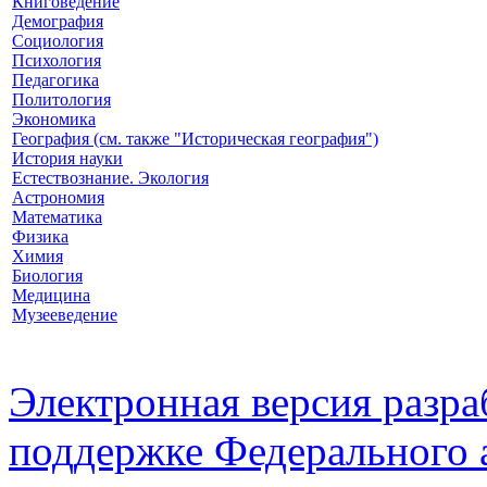
Книговедение
Демография
Социология
Психология
Педагогика
Политология
Экономика
География (см. также "Историческая география")
История науки
Естествознание. Экология
Астрономия
Математика
Физика
Химия
Биология
Медицина
Музееведение
Электронная версия разр
поддержке Федерального а