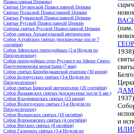
Православная Церковь)
сщмч.
Святые Грузинской Православной Церкви
ново
Святые Польской Православной Церкви
Святые Румынской Православной Церкви
ВАС
Святые Русской Православной Церкви
(пам.
Соборы святых Русской Православной Церкви
Собор святых Архангельской митрополии
ново
Собор Алтайских святых (воскресенье после 7
ГЕО
сентября)
Собор Афонских преподобных (2-я Неделя по
1938)
Пятидесятнице)
святы
Собор преподобных отец Русского на Афоне Свято-
святы
Пантелеимонова монастыря (7 мая)
Собор святых Биробиджанской епархии (30 июня)
Белго
Собор Белорусских святых (3-я Неделя по
Церк
Пятидесятнице)
Собор святых Брянской митрополии (20 сентября)
ДАМ
Собор Валаамских святых (воскресенье после 6 авг.)
1937)
Собор Владимирских святых (23 июня)
Собор Вологодских святых (3-я Неделя по
Собор
Пятидесятнице)
испо
Собор Волынских святых (10 октября)
Собор Воронежских святых (4 сентября)
и исп
Собор Вятских святых (8 октября)
ИЛИ
Собор Галицких святых (3-я Неделя по