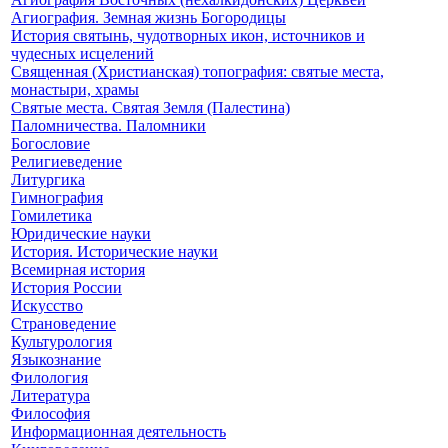
Агиография. Земная жизнь Богородицы
История святынь, чудотворных икон, источников и
чудесных исцелений
Священная (Христианская) топография: святые места,
монастыри, храмы
Святые места. Святая Земля (Палестина)
Паломничества. Паломники
Богословие
Религиеведение
Литургика
Гимнография
Гомилетика
Юридические науки
История. Исторические науки
Всемирная история
История России
Искусство
Страноведение
Культурология
Языкознание
Филология
Литература
Философия
Информационная деятельность