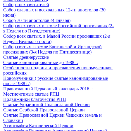
Собор трех святителей
Собор славных и всехвальных 12-ти апостолов (30
июня)
Собор 70-ти апостолов (4 января)
Собор всех святых в земле Российской просиявших (2-
я Неделя по Пятидесятнице)
Собор всех святых, в Малой России просиявших (2-я
Неделя Великого поста)
Собор святых, в земле Британской и Ирландской
просиявших (3-я Неделя по Пятидесятнице)
Святые древнерусские
Святые канонизированные до 1988 г.
Особенности подвига и прославления новомучеников
российских
Новомученики ( русские святые канонизированные
после 1988 г.)
Православный Церковный календарь 2016 г.
Местночтимые святые РПЦ
Подвижники благочестия РПЦ
Святые Украинской Православной Церкви
Святые Сербской Православной Церкви
Святые Православной Церкви Чешских земель и
Словакии
Агиография Католической Церкви
Агиография Восточных (нехалкидонских) Церквей