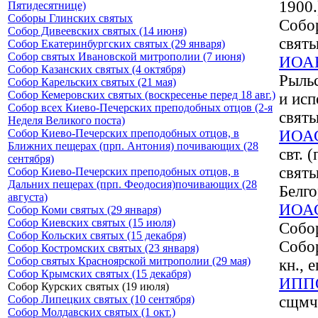
1900.
Пятидесятнице)
Соборы Глинских святых
Собор
Собор Дивеевских святых (14 июня)
святы
Собор Екатеринбургских святых (29 января)
Собор святых Ивановской митрополии (7 июня)
ИОА
Собор Казанских святых (4 октября)
Рыльс
Собор Карельских святых (21 мая)
Собор Кемеровских святых (воскресенье перед 18 авг.)
и исп
Собор всех Киево-Печерских преподобных отцов (2-я
святы
Неделя Великого поста)
Собор Киево-Печерских преподобных отцов, в
ИОА
Ближних пещерах (прп. Антония) почивающих (28
свт. 
сентября)
святы
Собор Киево-Печерских преподобных отцов, в
Дальних пещерах (прп. Феодосия)почивающих (28
Белг
августа)
ИОА
Собор Коми святых (29 января)
Собор Киевских святых (15 июля)
Собор
Собор Кольских святых (15 декабря)
Собор
Собор Костромских святых (23 января)
Собор святых Красноярской митрополии (29 мая)
кн., 
Собор Крымских святых (15 декабря)
ИПП
Собор Курских святых (19 июля)
Собор Липецких святых (10 сентября)
cщмч.
Собор Молдавских святых (1 окт.)