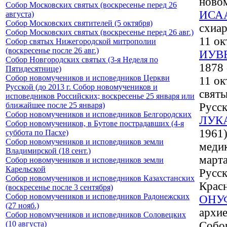
ново
Собор Московских святых (воскресенье перед 26
ИСА
августа)
Собор Московских святителей (5 октября)
схиар
Собор Московских святых (воскресенье перед 26 авг.)
11 ок
Собор святых Нижегородской митрополии
(воскресенье после 26 авг.)
ИУВ
Собор Новгородских святых (3-я Неделя по
1878 
Пятидесятнице)
Собор новомучеников и исповедников Церкви
11 ок
Русской (до 2013 г. Собор новомучеников и
свят
исповедников Российских; воскресенье 25 января или
ближайшее после 25 января)
Русск
Собор новомучеников и исповедников Белгородских
ЛУК
Собор новомучеников, в Бутове пострадавших (4-я
1961)
суббота по Пасхе)
Собор новомучеников и исповедников земли
медик
Владимирской (18 сент.)
марта
Собор новомучеников и исповедников земли
Карельской
Русск
Собор новомучеников и исповедников Казахстанских
Красн
(воскресенье после 3 сентября)
Собор новомучеников и исповедников Радонежских
ОНУ
(27 нояб.)
архие
Собор новомучеников и исповедников Соловецких
(10 августа)
Собо