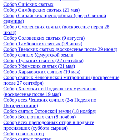
Собор Сийских святых
Собор Симбирских святых (21 мая)
Собор Синайских преподобных (среда Светлой
седмицы)
Собор Смоленских святых (воскресенье перед 28
июля)
Собор Соловецких святых (9 августа)
Собор Тамбовских святых (28 июля)
Собор Тверских святых (воскресенье после 29 июня)
Собор святых Удмуртской земли
Собор Тульских святых (22 сентября)
Собор Уфимских святых (21 мая)
Собор Харьковских святых (19 мая)
Собор святых Челябинской митрополии (воскресение
после 27 сентября)
Собор Холмских и Подляшских мучеников
(воскресенье после 19 мая)
Собор всех Чешских святых (2-я Неделя по
Пятидесятнице)
Собор святых Эстонской земли (18 ноября)
Собор Бесплотных сил (8 ноября)
Собор всех преподобных отцов в подвиге
просиявших (суббота сырная)
Собор святых отец
Собор святых праотец