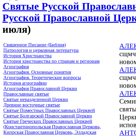
Святые Русской Православ
Русской Православной Цер
июля)
Священное Писание (Библия)
АЛЕ
Патрология и церковная литература
сщмч.
История Христианства
ново
История христианства по странам и регионам
Агиография
АЛЕ
Агиография. Основные понятия
сщмч.
Агиография. Теоретические вопросы
История агиографии
ново
Агиография Православной Церкви
АЛЕ
Православные святые
Святые неразделенной Церкви
Семип
Древние восточные святые
святы
Святые Поместных Православных Церквей
Святые Болгарской Православной Церкви
Церкв
Святые Греческих Православных Церквей
испо
(Константинопольская Православная Церковь,
АНТ
Кипрская Православная Церковь, Элладская