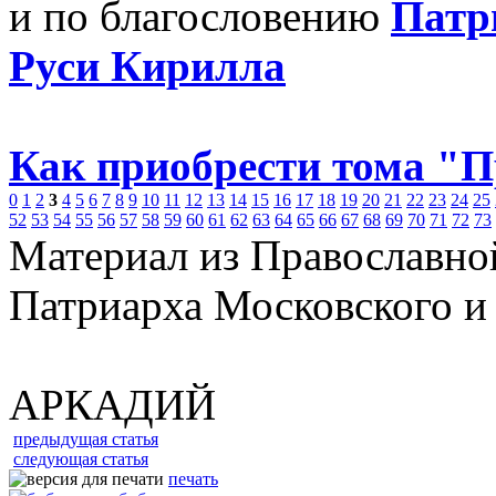
и по благословению
Патр
Руси Кирилла
Как приобрести тома "
0
1
2
3
4
5
6
7
8
9
10
11
12
13
14
15
16
17
18
19
20
21
22
23
24
25
52
53
54
55
56
57
58
59
60
61
62
63
64
65
66
67
68
69
70
71
72
73
Материал из Православно
Патриарха Московского и
АРКАДИЙ
предыдущая статья
следующая статья
печать