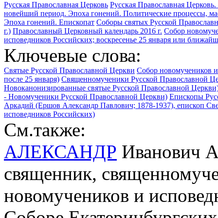
Русская Православная Церковь
Русская Православная Церковь. 
новейший период. Эпоха гонений. Политические процессы, ма
Эпоха гонений. Епископат
Соборы святых Русской Православ
г.)
Православный Церковный календарь 2016 г.
Собор новомуче
исповедников Российских; воскресенье 25 января или ближайше
Ключевые слова:
Святые Русской Православной Церкви
Собор новомучеников и
после 25 января)
Священномученики Русской Православной Ц
Новоканонизированные святые Русской Православной Церкви
- Новомученики Русской Православной Церкви)
Епископы Рус
Аркадий (Ершов Александр Павлович; 1878-1937), епископ Све
исповедников Российских)
См.также:
АЛЕКСАНДР
Иванович А
священник, священномучен
новомучеников и исповед
Соборе Екатеринбургских