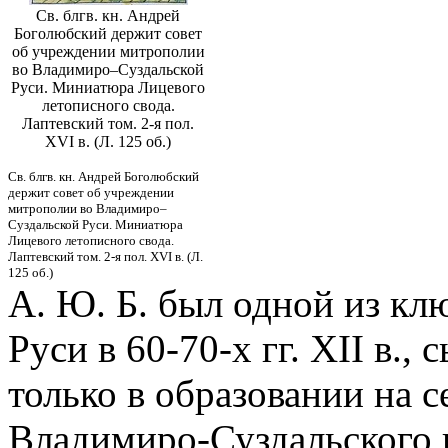
Св. блгв. кн. Андрей
Боголюбский держит совет
об учреждении митрополии
во Владимиро–Суздальской
Руси. Миниатюра Лицевого
летописного свода.
Лаптевский том. 2-я пол.
XVI в. (Л. 125 об.)
Св. блгв. кн. Андрей Боголюбский
держит совет об учреждении
митрополии во Владимиро–
Суздальской Руси. Миниатюра
Лицевого летописного свода.
Лаптевский том. 2-я пол. XVI в. (Л.
125 об.)
А. Ю. Б. был одной из кл
Руси в 60-70-х гг. XII в.
только в образовании на 
Владимиро-Суздальского к