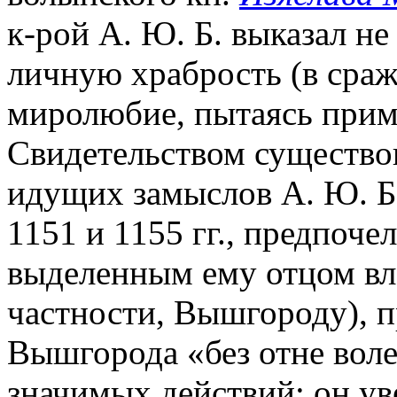
к-рой А. Ю. Б. выказал н
личную храбрость (в сраж
миролюбие, пытаясь прим
Свидетельством существо
идущих замыслов А. Ю. Б.
1151 и 1155 гг., предпоч
выделенным ему отцом вл
частности, Вышгороду), пр
Вышгорода «без отне вол
значимых действий: он у