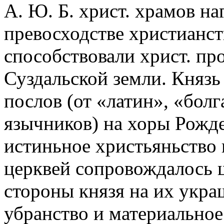
А. Ю. Б. христ. храмов на
превосходстве христианст
способствовали христ. п
Суздальской земли. Князь
послов (от «латин», «болга
язычников) на хоры Рожде
истиньное христьяньство 
церквей сопровождалось
стороны князя на их укра
убранство и материальное