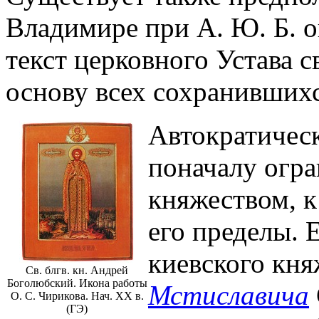
Владимире при А. Ю. Б. о
текст церковного Устава с
основу всех сохранившихс
Автократическ
поначалу огр
княжеством, к 
его пределы. Е
киевского кн
Св. блгв. кн. Андрей
Боголюбский. Икона работы
Мстиславича
О. С. Чирикова. Нач. XX в.
(ГЭ)