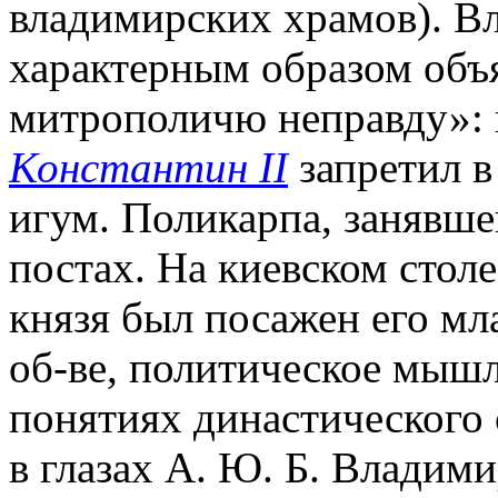
владимирских храмов). В
характерным образом объя
митрополичю неправду»: н
Константин II
запретил в
игум. Поликарпа, занявшег
постах. На киевском стол
князя был посажен его м
об-ве, политическое мышл
понятиях династического 
в глазах А. Ю. Б. Владим