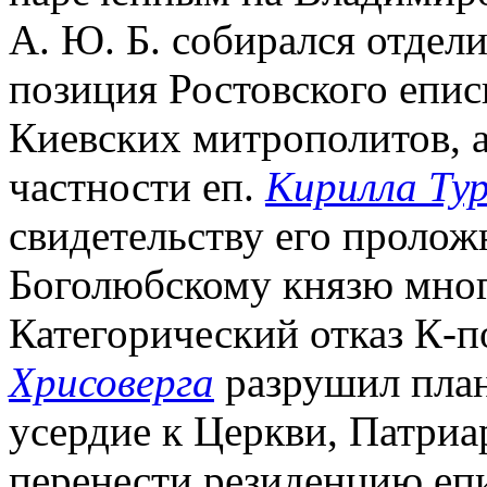
А. Ю. Б. собирался отдели
позиция Ростовского епис
Киевских митрополитов, а 
частности еп.
Кирилла Тур
свидетельству его проло
Боголюбскому князю мног
Категорический отказ К-
Хрисоверга
разрушил планы
усердие к Церкви, Патриа
перенести резиденцию епи