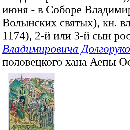
июня - в Соборе Владими
Волынских святых), кн. в
1174), 2-й или 3-й сын ро
Владимировича Долгоруко
половецкого хана Аепы О