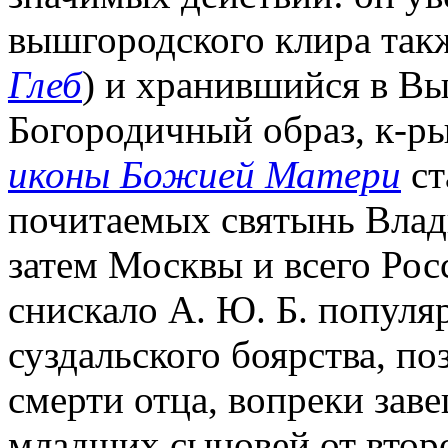
вышгородского клира такж
Глеб
) и хранившийся в В
Богородичный образ, к-р
иконы Божией Матери
ст
почитаемых святынь Влад
затем Москвы и всего Рос
снискало А. Ю. Б. популя
суздальского боярства, по
смерти отца, вопреки зав
младших сыновей от втор