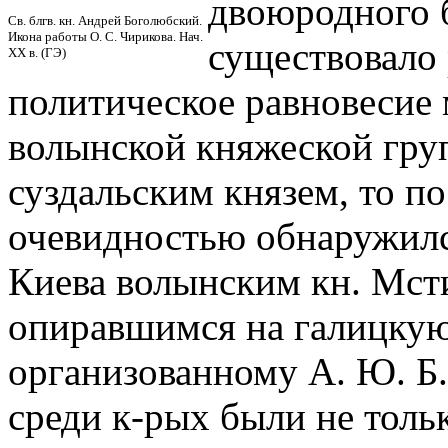
двоюродного б
Св. блгв. кн. Андрей Боголюбский.
Икона работы О. С. Чирикова. Нач.
существовало
XX в. (ГЭ)
политическое равновесие 
волынской княжеской гру
суздальским князем, то по
очевидностью обнаружился
Киева волынским кн. Мст
опиравшимся на галицкую 
организованному А. Ю. Б.
среди к-рых были не толь