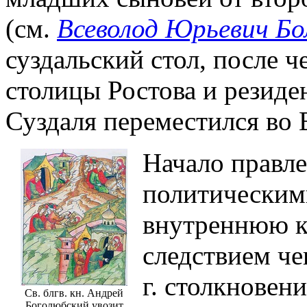
(см.
Всеволод Юрьевич Бо
суздальский стол, после ч
столицы Ростова и резид
Суздаля переместился во
Начало правле
политическим
внутреннюю к
следствием че
г. столкновен
Св. блгв. кн. Андрей
Боголюбский увозит