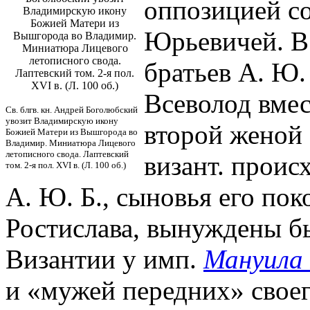
оппозицией с
Владимирскую икону
Божией Матери из
Юрьевичей. В
Вышгорода во Владимир.
Миниатюра Лицевого
летописного свода.
братьев А. Ю.
Лаптевский том. 2-я пол.
XVI в. (Л. 100 об.)
Всеволод вмес
Св. блгв. кн. Андрей Боголюбский
увозит Владимирскую икону
второй женой
Божией Матери из Вышгорода во
Владимир. Миниатюра Лицевого
летописного свода. Лаптевский
визант. проис
том. 2-я пол. XVI в. (Л. 100 об.)
А. Ю. Б., сыновья его пок
Ростислава, вынуждены б
Византии у имп.
Мануила 
и «мужей передних» своего