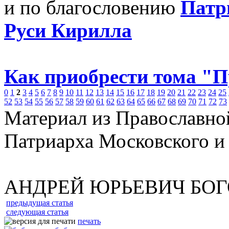
и по благословению
Патр
Руси Кирилла
Как приобрести тома "
0
1
2
3
4
5
6
7
8
9
10
11
12
13
14
15
16
17
18
19
20
21
22
23
24
25
52
53
54
55
56
57
58
59
60
61
62
63
64
65
66
67
68
69
70
71
72
73
Материал из Православно
Патриарха Московского и
АНДРЕЙ ЮРЬЕВИЧ БО
предыдущая статья
следующая статья
печать