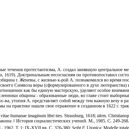
ые течения протестантизма, А. создал занявшую центральное ме
iptio, 1619). Доктринальным несогласиям он противопоставил со
община г. Женевы, с жизнью к-рой А. познакомился во время п
и своего Символа веры (сформулированного в духе лютеранства)
 отношении как бы единую мастерскую, уделяют особое внимани
сленники общины - образованные люди, во главе стоит выборный
гос-ва, утопия А. представляет собой между тем важную веху в 
 на практике нашли свое отражение в созданном в 1622 г. тракт
 vitae humanae imaginum libri tres. Strassburg, 1618;
idem.
Christianop
кина // История социалистических учений. М., 1985. С. 249-268
, 1962. Т. 1: IX-XVII вв. С. 376-380;
Seibt F.
Utopica: Modelle totale