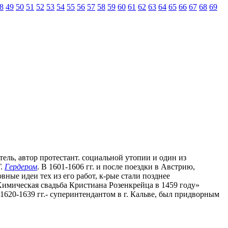
8
49
50
51
52
53
54
55
56
57
58
59
60
61
62
63
64
65
66
67
68
69
атель, автор протестант. социальной утопии и один из
Г.
Гердером
. В 1601-1606 гг. и после поездки в Австрию,
ные идеи тех из его работ, к-рые стали позднее
«Химическая свадьба Кристиана Розенкрейца в 1459 году»
в 1620-1639 гг.- суперинтендантом в г. Кальве, был придворным