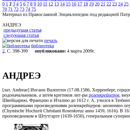
0
1
2
3
4
5
6
7
8
9
10
11
12
13
14
15
16
17
18
19
20
21
22
23
24
25
70
71
72
73
74
75
Материал из Православной Энциклопедии под редакцией Патр
АНДРЕЭ
предыдущая статья
следующая статья
печать
библиотека
2
, С. 398-399
опубликовано:
4 марта 2009г.
АНДРЕЭ
[лат. Andreae] Иоганн Валентин (17.08.1586, Херренберг, герцо
родоначальников, а затем критиков лит-ры
розенкрейцеров
, вну
Швейцарию, Францию и Италию до 1612 г. А. учился в Тюбинген
программными произведениями розенкрейцеров: анонимно опубли
(Chymische Hochzeit Christiani Rosenkreuz anno 1459, 1616). В 
проповедником в Штутгарте (1639-1650), генеральным суперинт