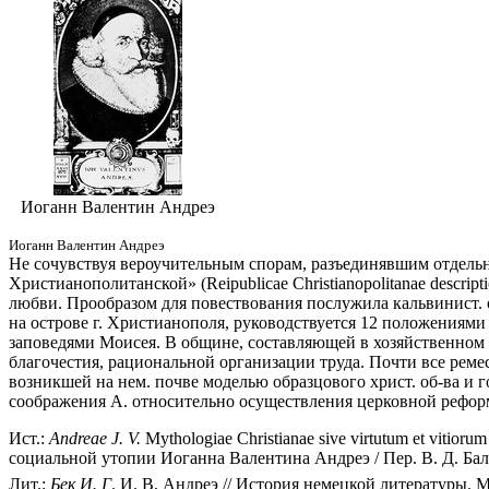
Иоганн Валентин Андреэ
Иоганн Валентин Андреэ
Не сочувствуя вероучительным спорам, разъединявшим отдельн
Христианополитанской» (Reipublicae Christianopolitanae descr
любви. Прообразом для повествования послужила кальвинист. 
на острове г. Христианополя, руководствуется 12 положениям
заповедями Моисея. В общине, составляющей в хозяйственном
благочестия, рациональной организации труда. Почти все реме
возникшей на нем. почве моделью образцового христ. об-ва и 
соображения А. относительно осуществления церковной реформы
Ист.:
Andreae J. V.
Mythologiae Christianae sive virtutum et vitiorum
социальной утопии Иоганна Валентина Андреэ / Пер. В. Д. Бала
Лит.:
Бек И. Г
. И. В. Андреэ // История немецкой литературы. М.