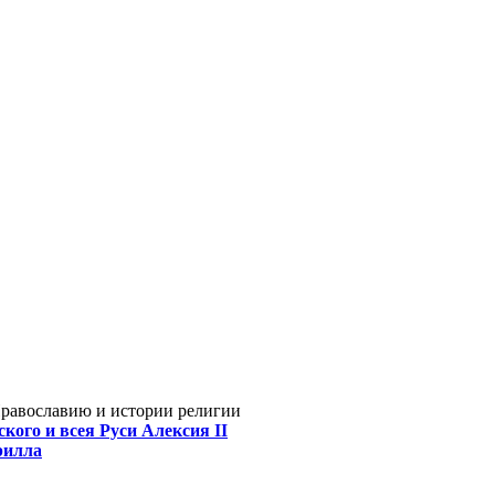
Православию и истории религии
кого и всея Руси Алексия II
рилла