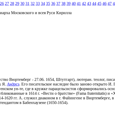
26
27
28
29
30
31
32
33
34
35
36
37
38
39
40
41
42
43
44
45
46
47
4
иарха Московского и всея Руси Кирилла
гство Вюртемберг - 27.06. 1654, Штутгарт), лютеран. теолог, пис
к Я.
Андреэ
. Его писательское наследие было заново открыто И. 
ском ун-те, где в кружке парацельсистов сформировались основ
кованные в 1614 г. «Вести о братстве» (Fama fraternitatis) и 
1614-1620 гг. А. служил диаконом в г. Файингене в Вюртемберге, 
ендантом в Бабенхаузене (1650-1654).