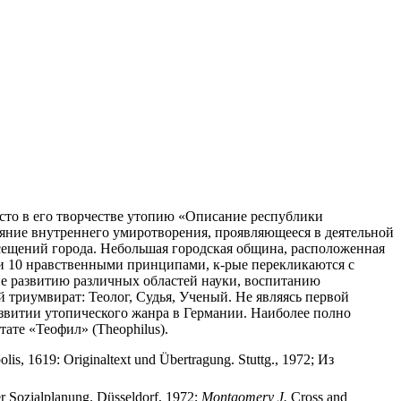
сто в его творчестве утопию «Описание республики
стояние внутреннего умиротворения, проявляющееся в деятельной
осещений города. Небольшая городская община, расположенная
 и 10 нравственными принципами, к-рые перекликаются с
е развитию различных областей науки, воспитанию
 триумвират: Теолог, Судья, Ученый. Не являясь первой
развитии утопического жанра в Германии. Наиболее полно
ате «Теофил» (Theophilus).
olis, 1619: Originaltext und Übertragung. Stuttg., 1972; Из
.
r Sozialplanung. Düsseldorf, 1972;
Montgomery J.
Cross and