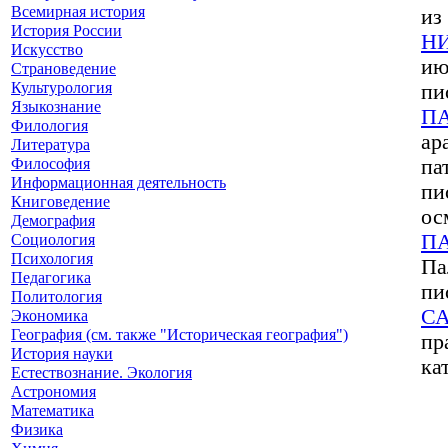
Всемирная история
из
История России
Н
Искусство
ию
Страноведение
Культурология
пи
Языкознание
П
Филология
ар
Литература
Философия
па
Информационная деятельность
пи
Книговедение
ос
Демография
П
Социология
Психология
Па
Педагогика
пи
Политология
С
Экономика
География (см. также "Историческая география")
пр
История науки
ка
Естествознание. Экология
Астрономия
Математика
Физика