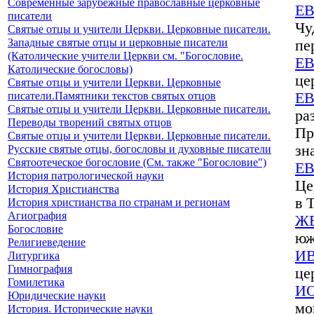
Современные зарубежные православные церковные
Е
писатели
Чу
Святые отцы и учители Церкви. Церковные писатели.
Западные святые отцы и церковные писатели
пе
(Католические учители Церкви см. "Богословие.
Е
Католические богословы)
це
Святые отцы и учители Церкви. Церковные
писатели.Памятники текстов святых отцов
Е
Святые отцы и учители Церкви. Церковные писатели.
ра
Переводы творений святых отцов
Пр
Святые отцы и учители Церкви. Церковные писатели.
зн
Русские святые отцы, богословы и духовные писатели
Святоотеческое богословие (См. также "Богословие")
ЕВ
История патрологической науки
Це
История Христианства
в 
История христианства по странам и регионам
Агиография
Ж
Богословие
юж
Религиеведение
И
Литургика
Гимнография
це
Гомилетика
И
Юридические науки
мо
История. Исторические науки