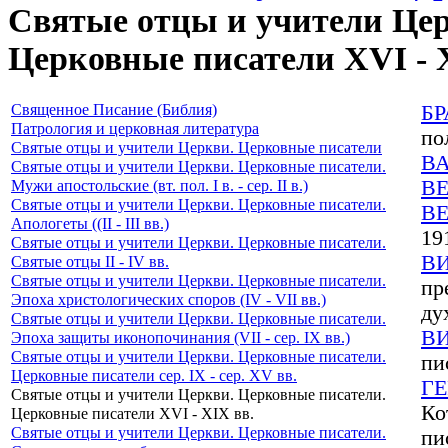
Святые отцы и учители Цер
Церковные писатели XVI - 
Священное Писание (Библия)
Б
Патрология и церковная литература
по
Святые отцы и учители Церкви. Церковные писатели
В
Святые отцы и учители Церкви. Церковные писатели.
В
Мужи апостольские (вт. пол. I в. - сер. II в.)
Святые отцы и учители Церкви. Церковные писатели.
В
Апологеты ((II - III вв.)
19
Святые отцы и учители Церкви. Церковные писатели.
В
Святые отцы II - IV вв.
Святые отцы и учители Церкви. Церковные писатели.
пр
Эпоха христологических споров (IV - VII вв.)
ду
Святые отцы и учители Церкви. Церковные писатели.
В
Эпоха защиты иконопочинания (VII - сер. IX вв.)
Святые отцы и учители Церкви. Церковные писатели.
пи
Церковные писатели сер. IX - сер. XV вв.
Г
Святые отцы и учители Церкви. Церковные писатели.
Ко
Церковные писатели XVI - XIX вв.
Святые отцы и учители Церкви. Церковные писатели.
пи