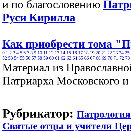
и по благословению
Патр
Руси Кирилла
Как приобрести тома "
0
1
2
3
4
5
6
7
8
9
10
11
12
13
14
15
16
17
18
19
20
21
22
23
24
25
52
53
54
55
56
57
58
59
60
61
62
63
64
65
66
67
68
69
70
71
72
73
Материал из Православно
Патриарха Московского и
Рубрикатор:
Патрология
Святые отцы и учители Це