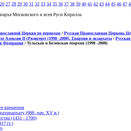
26
27
28
29
30
31
32
33
34
35
36
37
38
39
40
41
42
43
44
45
46
47
4
иарха Московского и всея Руси Кирилла
авославной Церкви по периодам
/
Русская Православная Церковь Цер
Алексии II (Ридигере) (1990 -2008). Епархии и экзархаты
/
Русская
ая Федерация
/ Тульская и Белевская епархия (1990 -2008)
ее крещения
атриархату (988- нач. XV в.)
тва (1431 - 1700)
17 гг.)
0)