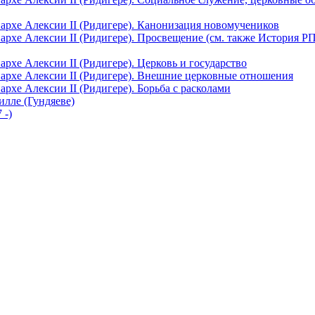
архе Алексии II (Ридигере). Канонизация новомучеников
рхе Алексии II (Ридигере). Просвещение (см. также История Р
рхе Алексии II (Ридигере). Церковь и государство
архе Алексии II (Ридигере). Внешние церковные отношения
рхе Алексии II (Ридигере). Борьба с расколами
лле (Гундяеве)
 -)