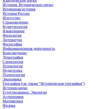
Юридические науки
История. Исторические науки
Всемирная история
История России
Искусство
Страноведение
Культурология
Языкознание
Филология
Литература
Философия
Информационная деятельность
Книговедение
Демография
Социология
Психология
Педагогика
Политология
Экономика
География (см. также "Историческая география")
История науки
Естествознание. Экология
Астрономия
Математика
Физика