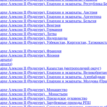
рхе Алексии II (Ридигере). Епархии и экзархаты. Республика Б
рхе Алексии II (Ридигере). Епархии и экзархаты. Австрия
рхе Алексии II (Ридигере). Епархии и экзархаты. Аргентина
рхе Алексии II (Ридигере). Епархии и экзархаты. Бельгия
рхе Алексии II (Ридигере). Венгрия
рхе Алексии II (Ридигере). Германия
рхе Алексии II (Ридигере). Литва
архе Алексии II (Ридигере). Нидерланды
рхе Алексии II (Ридигере). Узбекистан, Киргизстан, Татжикист
архе Алексии II (Ридигере). Франция
рхе Алексии II (Ридигере). Япония
архата)
архата)
рхе Алексии II (Ридигере). Казахстан (митрополичий округ)
рхе Алексии II (Ридигере). Епархии и экзархаты. Великобритан
рхе Алексии II (Ридигере). Епархии и экзархаты. Азербайджан
рхе Алексии II (Ридигере). Епархии и экзархаты. Молдова (Пра
архе Алексии II (Ридигере). Монашество
рхе Алексии II (Ридигере). . Монастыри
рхе Алексии II (Ридигере). Приходское духовенство
архе Алексии II (Ридигере). Зарубежные приходы РПЦ
архе Алексии II (Ридигере). Социальное служение, церковные 