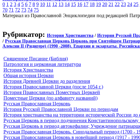
0
1
2
3
4
5
6
7
8
9
10
11
12
13
14
15
16
17
18
19
20
21
22
23
24
25
70
71
72
73
74
75
Материал из Православной Энциклопедии под редакцией Патр
Рубрикатор:
История Христианства
/
История Русской Пр
/
Русская Православная Церковь Церковь при Святейшем Патриархе 
Алексии II (Ридигере) (1990 -2008). Епархии и экзархаты. Российск
Священное Писание (Библия)
Патрология и церковная литература
История Христианства
Общая история Церкви
История Древней Церкви до разделения
История Православной Церкви (после 1054 г.)
История Православных Поместных Церквей
Поместные Церкви (по алфавиту названий)
Русская Православная Церковь
История Русской Православной Церкви по периодам
История христианства на территории исторической России до 
Русская Церковь в период подчинения Константинопольскому п
Русская Церковь в период автокефалии; Учреждение патриаршес
Русская Православная Церковь. Синодальный период (1700 - 19
Русская Православная Церковь в новейший период (1917 - 199