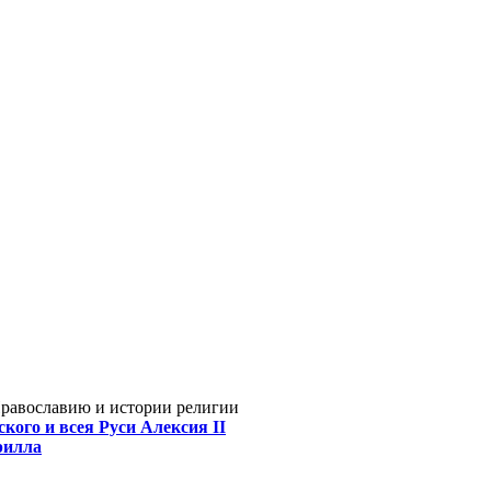
Православию и истории религии
кого и всея Руси Алексия II
рилла