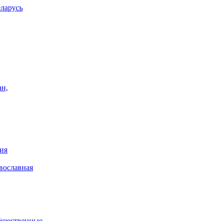
еларусь
ан,
ия
вославная
общественные