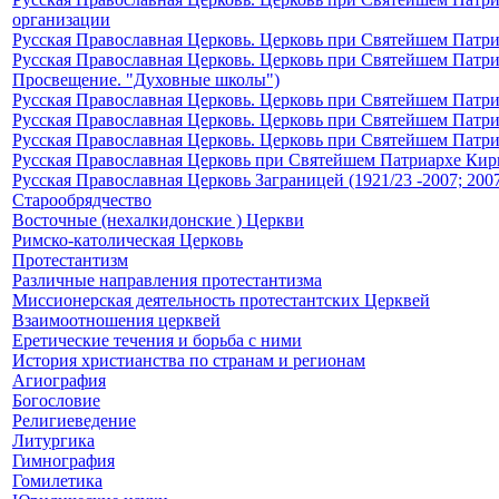
организации
Русская Православная Церковь. Церковь при Святейшем Патри
Русская Православная Церковь. Церковь при Святейшем Патриа
Просвещение. "Духовные школы")
Русская Православная Церковь. Церковь при Святейшем Патриа
Русская Православная Церковь. Церковь при Святейшем Патри
Русская Православная Церковь. Церковь при Святейшем Патриа
Русская Православная Церковь при Святейшем Патриархе Кири
Русская Православная Церковь Заграницей (1921/23 -2007; 2007
Старообрядчество
Восточные (нехалкидонские ) Церкви
Римско-католическая Церковь
Протестантизм
Различные направления протестантизма
Миссионерская деятельность протестантских Церквей
Взаимоотношения церквей
Еретические течения и борьба с ними
История христианства по странам и регионам
Агиография
Богословие
Религиеведение
Литургика
Гимнография
Гомилетика