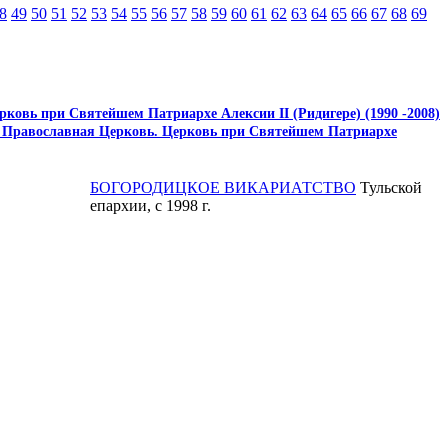
8
49
50
51
52
53
54
55
56
57
58
59
60
61
62
63
64
65
66
67
68
69
ковь при Святейшем Патриархе Алексии II (Ридигере) (1990 -2008)
 Православная Церковь. Церковь при Святейшем Патриархе
БОГОРОДИЦКОЕ ВИКАРИАТСТВО
Тульской
епархии, с 1998 г.