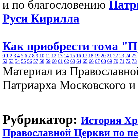
и по благословению
Патр
Руси Кирилла
Как приобрести тома "
0
1
2
3
4
5
6
7
8
9
10
11
12
13
14
15
16
17
18
19
20
21
22
23
24
25
52
53
54
55
56
57
58
59
60
61
62
63
64
65
66
67
68
69
70
71
72
73
Материал из Православно
Патриарха Московского и
Рубрикатор:
История Хр
Православной Церкви по п