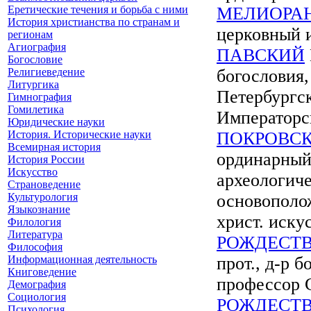
Еретические течения и борьба с ними
МЕЛИОРА
История христианства по странам и
церковный 
регионам
Агиография
ПАВСКИЙ
Богословие
Религиеведение
богословия,
Литургика
Петербургск
Гимнография
Гомилетика
Император
Юридические науки
История. Исторические науки
ПОКРОВС
Всемирная история
ординарный
История России
Искусство
археологиче
Страноведение
Культурология
основополож
Языкознание
христ. иску
Филология
Литература
РОЖДЕСТ
Философия
Информационная деятельность
прот., д-р 
Книговедение
профессор 
Демография
Социология
РОЖДЕСТ
Психология