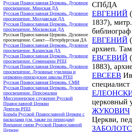
Русская Православная Церковь. Духовное
СПбДА
просвещение. Минская ДА
ЕВГЕНИЙ
(
Русская Православная Церковь. Духовное
просвещение. Молдавская ДА
1837), митр
Русская Православная Церковь. Духовное
просвещение. Московская ДА
библиограф
Русская Православная Церковь. Духовное
ЕВГЕНИЙ
(
просвещение. Санкт—Петербургская ДА
Русская Православная Церковь. Духовное
архиеп. Та
просвещение. Казанская ДА
Русская Православная Церковь. Духовное
ЕВСЕВИЙ
(
просвещение. Семинарии РПЦ
1883), арх
Русская Православная Церковь. Духовное
просвещение. Духовные училища и
ЕВСЕЕВ
Ива
церковно-приходские школы РПЦ
Русская Православная Церковь. СМИ
специалист 
Русская Православная Церковь. Духовное
ЕЛЕОНСК
просвещение. Персоналии
Миссионерское служение Русской
церковный 
Православной Церкви
Деятели РПЦ
ЖУКОВИЧ
Борьба Русской Православной Церкви с
Церкви, пед
расколами (см. также по периодам)
Внешние связи Русской Православной
ЗАБОЛОТ
Церкви