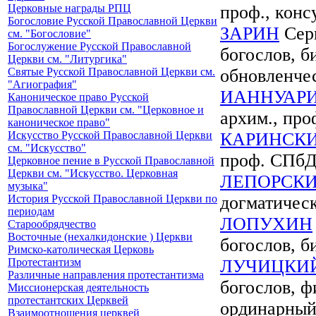
Церковные награды РПЦ
проф., кон
Богословие Русской Православной Церкви
ЗАРИН
Серг
см. "Богословие"
Богослужение Русской Православной
богослов, б
Церкви см. "Литургика"
Святые Русской Православной Церкви см.
обновленче
"Агиография"
ИАННУАР
Каноническое право Русской
Православной Церкви см. "Церковное и
архим., пр
каноническое право"
Искусство Русской Православной Церкви
КАРИНСК
см. "Искусство"
проф. СПб
Церковное пение в Русской Православной
Церкви см. "Искусство. Церковная
ЛЕПОРСК
музыка"
История Русской Православной Церкви по
догматичес
периодам
ЛОПУХИН
Старообрядчество
Восточные (нехалкидонские ) Церкви
богослов, б
Римско-католическая Церковь
Протестантизм
ЛУЧИЦКИ
Различные направления протестантизма
богослов, ф
Миссионерская деятельность
протестантских Церквей
ординарны
Взаимоотношения церквей