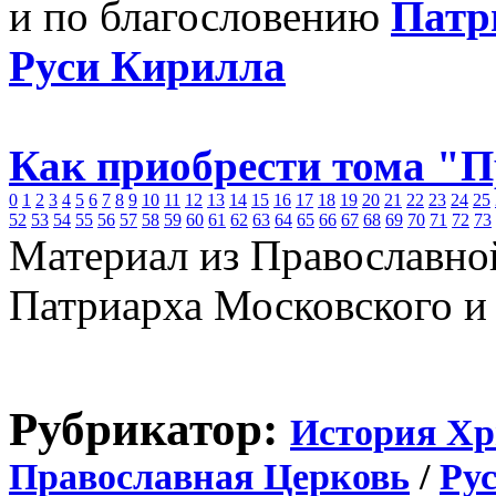
и по благословению
Патр
Руси Кирилла
Как приобрести тома "
0
1
2
3
4
5
6
7
8
9
10
11
12
13
14
15
16
17
18
19
20
21
22
23
24
25
52
53
54
55
56
57
58
59
60
61
62
63
64
65
66
67
68
69
70
71
72
73
Материал из Православно
Патриарха Московского и
Рубрикатор:
История Хр
Православная Церковь
/
Ру