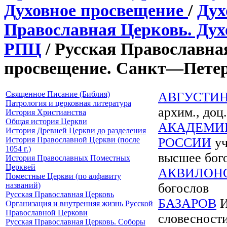
Духовное просвещение
/
Ду
Православная Церковь. Дух
РПЦ
/ Русская Православна
просвещение. Санкт—Петер
Священное Писание (Библия)
АВГУСТИ
Патрология и церковная литература
архим., до
История Христианства
Общая история Церкви
АКАДЕМИ
История Древней Церкви до разделения
История Православной Церкви (после
РОССИИ
уч
1054 г.)
высшее бог
История Православных Поместных
Церквей
АКВИЛОН
Поместные Церкви (по алфавиту
названий)
богослов
Русская Православная Церковь
БАЗАРОВ
И
Организация и внутренняя жизнь Русской
Православной Церкови
словесности
Русская Православная Церковь. Соборы