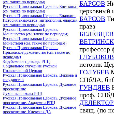
(см. также по периодам)
БАРСОВ
Ни
Русская Православная Церковь. Епископат
церковный 
(см. также по периодам)
Русская Православная Церковь. Епархии.
БАРСОВ
Ти
История экзархатов, митрополий, епархий
(см. также по периодам)
права
Русская Православная Церковь.
БЕЛЁВЦЕВ
Монашество (см. также по периодам)
Русская Православная Церковь.
ВЕТРИНС
Монастыри (см. также по периодам)
Русская Православная Церковь.
профессор ф
Приходское духовенство (см. также по
ГЛУБОКО
периодам)
Зарубежные приходы РПЦ
историк Цер
Социальное служение Русской
Православной Церкви
ГОЛУБЕВ
М
Русская Православная Церковь. Церковь и
СПбДА, биб
государство
Русская Православная Церковь. Духовное
ГУНДЯЕВ
Н
просвещение
Духовные школы РПЦ
проф. СПб
Русская Православная Церковь. Духовное
ДЕЛЕКТО
просвещение. Академии РПЦ
Русская Православная Церковь. Духовное
свящ. (по н
просвещение. Киевская ДА