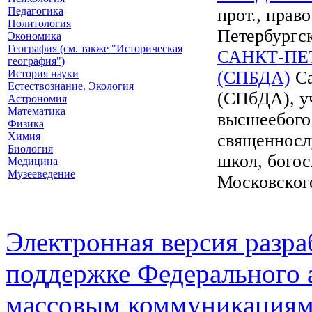
Педагогика
прот., прав
Политология
Петербургск
Экономика
География (см. также "Историческая
САНКТ-ПЕ
география")
История науки
(СПБДА)
Са
Естествознание. Экология
(СПбДА), у
Астрономия
Математика
высшеебого
Физика
Химия
священносл
Биология
школ, богос
Медицина
Музееведение
Московског
Электронная версия разр
поддержке Федерального а
массовым коммуникация