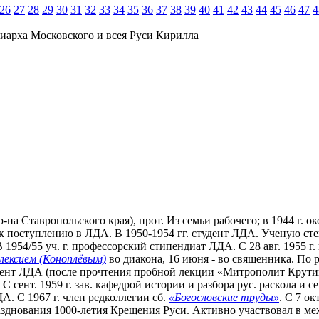
26
27
28
29
30
31
32
33
34
35
36
37
38
39
40
41
42
43
44
45
46
47
4
иарха Московского и всея Руси Кирилла
-на Ставропольского края), прот. Из семьи рабочего; в 1944 г. о
 поступлению в ЛДА. В 1950-1954 гг. студент ЛДА. Ученую степ
 1954/55 уч. г. профессорский стипендиат ЛДА. С 28 авг. 1955
лексием (Коноплёвым)
во диакона, 16 июня - во священника. По р
оцент ЛДА (после прочтения пробной лекции «Митрополит Крут
 сент. 1959 г. зав. кафедрой истории и разбора рус. раскола и се
ДА. С 1967 г. член редколлегии сб.
«Богословские труды»
. С 7 о
азднования 1000-летия Крещения Руси. Активно участвовал в 