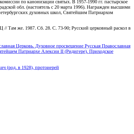
 комиссии по канонизации святых. В 1957-1990 гг. пастырское
радской обл. (настоятель с 20 марта 1996). Награжден высшими
.-петербургских духовных школ, Святейшим Патриархом
 // Там же. 1987. Сб. 28. С. 73-90; Русский церковный раскол в
славная Церковь. Духовное просвещение
Русская Православная
ятейшем Патриархе Алексии II (Ридигере). Приходское
ч (род. в 1928), протоиерей