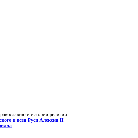
Православию и истории религии
кого и всея Руси Алексия II
рилла