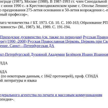
граде (1987), Москве (1988). В 1987-1993 гг. член Синодальной
 с июня 1990 г.- в Крестовоздвиженском храме с. Ополье Ленинг
ю празднования 275-летия основания и 50-летия возрождения с
нный профессор».
о человечества // БТ. 1973. Сб. 10. С. 160-163; Образование РПЦ
овность» (М., 1987). М., 1989. С. 191-194.
Приходское духовенство (см. также по периодам)
Русская Право
е) (1990 -2008)
Русская Православная Церковь. Церковь при Св
щение. Санкт—Петербургская ДА
кт-Петербургской Духовной Академии
Белёвцев Иоанн Иоаннови
. ЛДА
ПбДА
. (по некоторым данным, с 1842 протоиерей), проф. СПбДА
ой литературы и языка
едерального агентства по печати и массовым коммуникациям
опедия».