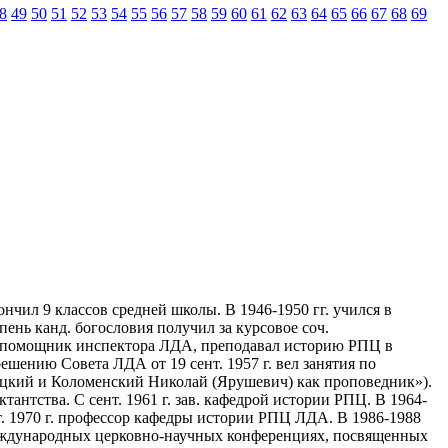
8
49
50
51
52
53
54
55
56
57
58
59
60
61
62
63
64
65
66
67
68
69
кончил 9 классов средней школы. В 1946-1950 гг. учился в
ень канд. богословия получил за курсовое соч.
 г. помощник инспектора ЛДА, преподавал историю РПЦ в
ешению Совета ЛДА от 19 сент. 1957 г. вел занятия по
ицкий и Коломенский Николай (Ярушевич) как проповедник»).
ктантства. С сент. 1961 г. зав. кафедрой истории РПЦ. В 1964-
кт. 1970 г. профессор кафедры истории РПЦ ЛДА. В 1986-1988
международных церковно-научных конференциях, посвященных