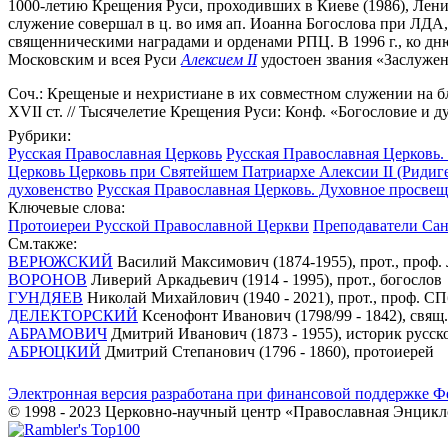
1000-летию Крещения Руси, проходивших в Киеве (1986), Ленин
служение совершал в ц. во имя ап. Иоанна Богослова при ЛДА,
священническими наградами и орденами РПЦ. В 1996 г., ко дн
Московским и всея Руси
Алексием II
удостоен звания «Заслуже
Соч.: Крещеные и нехристиане в их совместном служении на благ
XVII ст. // Тысячелетие Крещения Руси: Конф. «Богословие и дух
Рубрики:
Русская Православная Церковь
Русская Православная Церковь. 
Церковь Церковь при Святейшем Патриархе Алексии II (Ридигер
духовенство
Русская Православная Церковь. Духовное просве
Ключевые слова:
Протоиереи Русской Православной Церкви
Преподаватели Сан
См.также:
ВЕРЮЖСКИЙ
Василий Максимович (1874-1955), прот., проф
ВОРОНОВ
Ливерий Аркадьевич (1914 - 1995), прот., богослов
ГУНДЯЕВ
Николай Михайлович (1940 - 2021), прот., проф. С
ДЕЛЕКТОРСКИЙ
Ксенофонт Иванович (1798/99 - 1842), свящ
АБРАМОВИЧ
Дмитрий Иванович (1873 - 1955), историк русск
АБРЮЦКИЙ
Дмитрий Степанович (1796 - 1860), протоиерей
Электронная версия разработана при финансовой поддержке Ф
© 1998 - 2023 Церковно-научный центр «Православная Энцикл