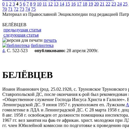
0
1
2
3
4
5
6
7
8
9
10
11
12
13
14
15
16
17
18
19
20
21
22
23
24
25
70
71
72
73
74
75
Материал из Православной Энциклопедии под редакцией Патр
БЕЛЁВЦЕВ
предыдущая статья
следующая статья
печать
библиотека
4
, С. 522-523
опубликовано:
28 апреля 2009г.
БЕЛЁВЦЕВ
Иоанн Иоаннович (род. 25.02.1928, с. Труновское Труновского р
Ставропольской ДС, после окончания к-рой был рекомендован к
«Общественное служение Господа Иисуса Христа в Галилее». В
Ленинградской ДС. 9 июня 1957 г. рукоположен еп. Лужским
А
гомилетике в ЛДА и Ленинградской ДС. С 28 марта 1958 г. д
8 авг. 1958 г. освобожден от должности помощника инспектора. С
1967 гг. вел занятия на фак-те африкан. христ. молодежи при Л
гг. член Юбилейной комиссии по подготовке к проведению пр