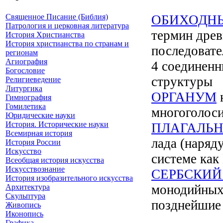
Священное Писание (Библия)
ОБИХОДНЫ
Патрология и церковная литература
термин древ
История Христианства
История христианства по странам и
последовате
регионам
Агиография
4 соединенн
Богословие
структуры
Религиеведение
Литургика
ОРГАНУМ
н
Гимнография
Гомилетика
многоголосия
Юридические науки
История. Исторические науки
ПЛАГАЛЬН
Всемирная история
лада (наряду
История России
Искусство
системе как
Всеобщая история искусства
Искусствознание
СЕРБСКИЙ
История изобразительного искусства
монодийных 
Архитектура
Скульптура
позднейшие
Живопись
Иконопись
Графика