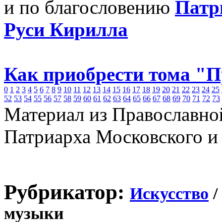
и по благословению
Патр
Руси Кирилла
Как приобрести тома "
0
1
2
3
4
5
6
7
8
9
10
11
12
13
14
15
16
17
18
19
20
21
22
23
24
25
52
53
54
55
56
57
58
59
60
61
62
63
64
65
66
67
68
69
70
71
72
73
Материал из Православно
Патриарха Московского и
Рубрикатор:
Искусство
/
музыки