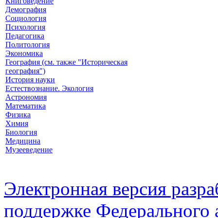
Книговедение
Демография
Социология
Психология
Педагогика
Политология
Экономика
География (см. также "Историческая
география")
История науки
Естествознание. Экология
Астрономия
Математика
Физика
Химия
Биология
Медицина
Музееведение
Электронная версия разр
поддержке Федерального а