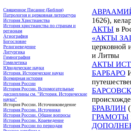
Священное Писание (Библия)
АВРААМИ
Патрология и церковная литература
1626), кела
История Христианства
История христианства по странам и
АКТЫ
в Ро
регионам
Агиография
«АКТЫ ЗА
Богословие
церковной 
Религиеведение
Литургика
и Литвы
Гимнография
Гомилетика
АКТЫ ИС
Юридические науки
БАРБАРО
И
История. Исторические науки
Всемирная история
путешествен
История России
История России. Вспомогательные
БАРСОВСК
дисциплины см. "История. Исторические
происхожде
науки"
История России. Источниковедение
БРАВЛИН
(
История России. Источники
История России. Общие вопросы
ГРАМОТЫ
История России. Краеведение
ДОПОЛНЕН
История России по периодам
Русское зарубежье