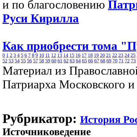
и по благословению
Патр
Руси Кирилла
Как приобрести тома "
0
1
2
3
4
5
6
7
8
9
10
11
12
13
14
15
16
17
18
19
20
21
22
23
24
25
52
53
54
55
56
57
58
59
60
61
62
63
64
65
66
67
68
69
70
71
72
73
Материал из Православно
Патриарха Московского и
Рубрикатор:
История Ро
Источниковедение