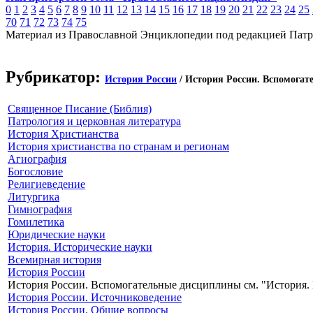
0
1
2
3
4
5
6
7
8
9
10
11
12
13
14
15
16
17
18
19
20
21
22
23
24
25
70
71
72
73
74
75
Материал из Православной Энциклопедии под редакцией Патр
Рубрикатор:
История России
/ История России. Вспомогат
Священное Писание (Библия)
Патрология и церковная литература
История Христианства
История христианства по странам и регионам
Агиография
Богословие
Религиеведение
Литургика
Гимнография
Гомилетика
Юридические науки
История. Исторические науки
Всемирная история
История России
История России. Вспомогательные дисциплины см. "История.
История России. Источниковедение
История России. Общие вопросы