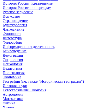
История России. Краеведение
История России по периодам
Русское зарубежье
Искусство
Страноведение
Культурология
Языкознание
Филология
Литература
Философия
Информационная деятельность
Книговедение
Демография
Социология
Психология
Педагогика
Политология
Экономика
География (см. также "Историческая география")
История науки
Естествознание. Экология
Астрономия
Математика
Физика
Химия