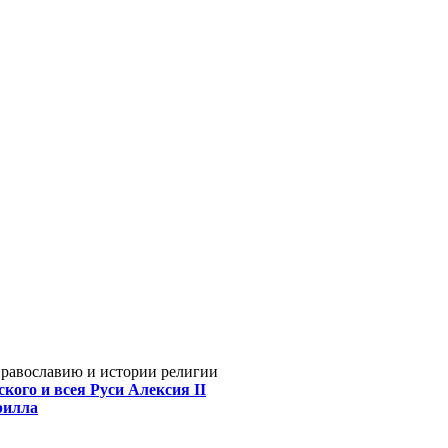
Православию и истории религии
кого и всея Руси Алексия II
рилла