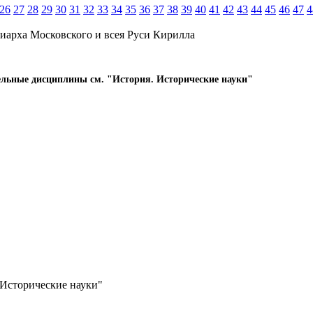
26
27
28
29
30
31
32
33
34
35
36
37
38
39
40
41
42
43
44
45
46
47
4
иарха Московского и всея Руси Кирилла
ельные дисциплины см. "История. Исторические науки"
 Исторические науки"